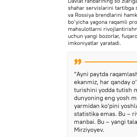
Davlat rahbarining so‘zlarig
shahar servislarini tartibga 
va Rossiya brendlarini hamko
bo‘yicha yagona raqamli profi
mahsulotlarni rivojlantiris
uchun yangi bozorlar, fuqa
imkoniyatlar yaratadi.
“Ayni paytda raqamlasht
ekanmiz, har qanday o‘
turishini yodda tutish
dunyoning eng yosh mam
yarmidan ko‘pini yoshla
statistika emas. Bu – r
manbai. Bu – yangi tala
Mirziyoyev.