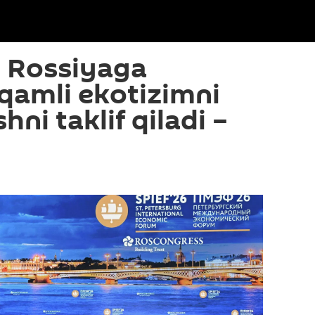
n Rossiyaga
qamli ekotizimni
hni taklif qiladi –