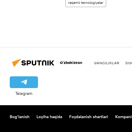
raqamli texnologiyalar
O‘zbekiston
YANGILIKLAR
SI
Telegram
Bog‘lanish
Loyiha haqida
Foydalanish shartlari
Kompaniy