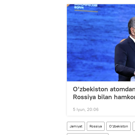
O‘zbekiston atomdan
Rossiya bilan hamkorl
5 Iyun, 20:06
Jamiyat
Rossiya
O‘zbekiston