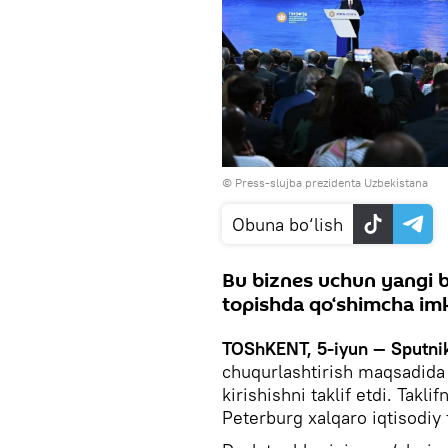
© Press-slujba prezidenta Uzbekistana
Obuna bo‘lish
Bu biznes uchun yangi b
topishda qo‘shimcha imk
TOShKENT, 5-iyun — Sputni
chuqurlashtirish maqsadida
kirishishni taklif etdi. Tak
Peterburg xalqaro iqtisodiy 