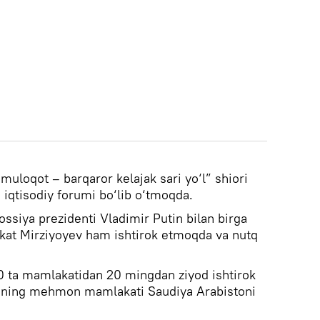
muloqot – barqaror kelajak sari yo‘l” shiori
 iqtisodiy forumi bo‘lib o‘tmoqda.
ssiya prezidenti Vladimir Putin bilan birga
vkat Mirziyoyev ham ishtirok etmoqda va nutq
 ta mamlakatidan 20 mingdan ziyod ishtirok
mning mehmon mamlakati Saudiya Arabistoni