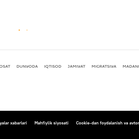
YOSAT
DUNYODA
IQTISOD
JAMIYAT
MIGRATSIYA
MADANI
alar xabarlari
Mahfiylik siyosati
Cookie-dan foydalanish va avtom