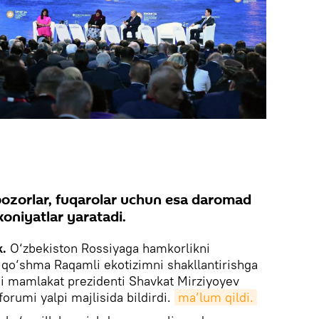
ozorlar, fuqarolar uchun esa daromad
oniyatlar yaratadi.
k.
O‘zbekiston Rossiyaga hamkorlikni
 qo‘shma Raqamli ekotizimni shakllantirishga
lifni mamlakat prezidenti Shavkat Mirziyoyev
forumi yalpi majlisida bildirdi.
ma’lum qildi.