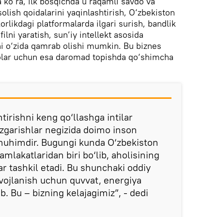
a ko‘ra, ilk bosqichda u raqamli savdo va
solish qoidalarini yaqinlashtirish, O‘zbekiston
rlikdagi platformalarda ilgari surish, bandlik
lni yaratish, sun’iy intellekt asosida
hni o‘zida qamrab olishi mumkin. Bu biznes
rolar uchun esa daromad topishda qo‘shimcha
irishni keng qo‘llashga intilar
zgarishlar negizida doimo inson
 muhimdir. Bugungi kunda O‘zbekiston
lakatlaridan biri bo‘lib, aholisining
r tashkil etadi. Bu shunchaki oddiy
ivojlanish uchun quvvat, energiya
b. Bu – bizning kelajagimiz”, - dedi