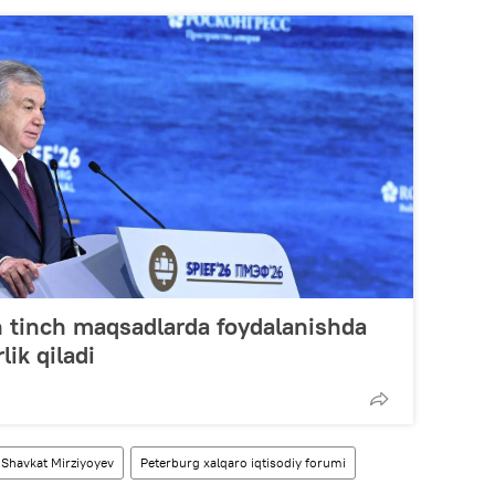
 tinch maqsadlarda foydalanishda
ik qiladi
Shavkat Mirziyoyev
Peterburg xalqaro iqtisodiy forumi