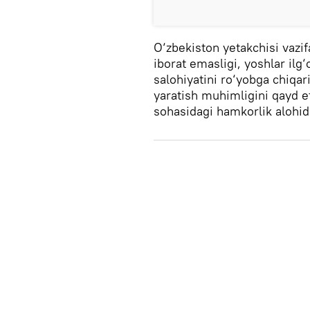
O‘zbekiston yetakchisi vazi
iborat emasligi, yoshlar ilg‘
salohiyatini ro‘yobga chiqa
yaratish muhimligini qayd et
sohasidagi hamkorlik alohida