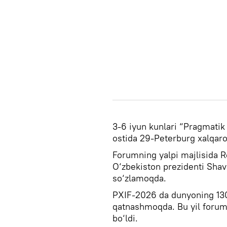
3-6 iyun kunlari “Pragmatik 
ostida 29-Peterburg xalqaro
Forumning yalpi majlisida Ro
O‘zbekiston prezidenti Sha
so‘zlamoqda.
PXIF-2026 da dunyoning 130
qatnashmoqda. Bu yil foru
bo‘ldi.