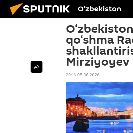
O‘zbekiston
O‘zbekisto
qo‘shma Ra
shakllantiris
Mirziyoyev
20:16 05.06.2026