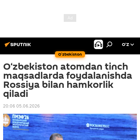
O’Z
O‘zbekiston
O‘zbekiston atomdan tinch
maqsadlarda foydalanishda
Rossiya bilan hamkorlik
qiladi
20:06 05.06.2026