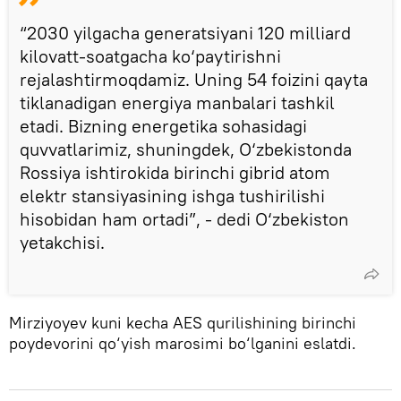
“2030 yilgacha generatsiyani 120 milliard
kilovatt-soatgacha ko‘paytirishni
rejalashtirmoqdamiz. Uning 54 foizini qayta
tiklanadigan energiya manbalari tashkil
etadi. Bizning energetika sohasidagi
quvvatlarimiz, shuningdek, O‘zbekistonda
Rossiya ishtirokida birinchi gibrid atom
elektr stansiyasining ishga tushirilishi
hisobidan ham ortadi”, - dedi O‘zbekiston
yetakchisi.
Mirziyoyev kuni kecha AES qurilishining birinchi
poydevorini qo‘yish marosimi bo‘lganini eslatdi.