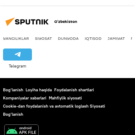
O‘zbekiston
YANGILIKLAR
SIYOSAT
DUNYODA
IQTISOD
JAMIYAT
M
Telegram
Bog‘lanish
Loyiha haqida
Foydalanish shartlari
Kompaniyalar xabarlari
Mahfiylik siyosati
Cookie-dan foydalanish va avtomatik loglash Siyosati
Bog‘lanish