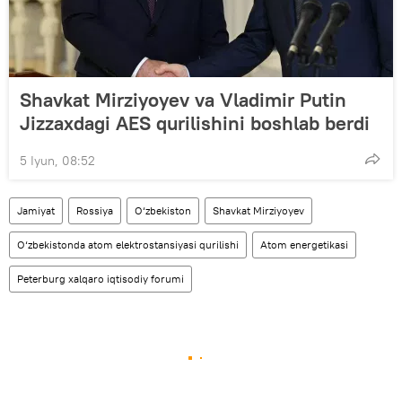
Shavkat Mirziyoyev va Vladimir Putin
Jizzaxdagi AES qurilishini boshlab berdi
5 Iyun, 08:52
Jamiyat
Rossiya
O‘zbekiston
Shavkat Mirziyoyev
O‘zbekistonda atom elektrostansiyasi qurilishi
Atom energetikasi
Peterburg xalqaro iqtisodiy forumi