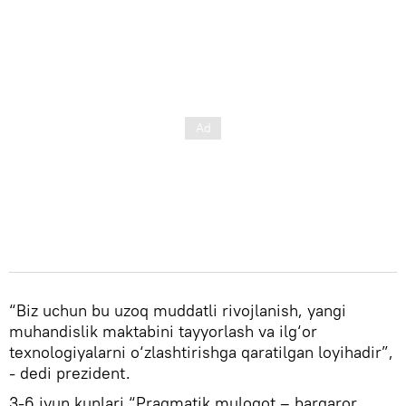
“Biz uchun bu uzoq muddatli rivojlanish, yangi
muhandislik maktabini tayyorlash va ilg‘or
texnologiyalarni o‘zlashtirishga qaratilgan loyihadir”,
- dedi prezident.
3-6 iyun kunlari “Pragmatik muloqot – barqaror