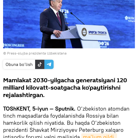
© Press-slujba prezidenta Uzbekistana
Obuna bo‘lish
Mamlakat 2030-yilgacha generatsiyani 120
milliard kilovatt-soatgacha ko‘paytirishni
rejalashtirgan.
TOShKENT, 5-iyun — Sputnik.
O‘zbekiston atomdan
tinch maqsadlarda foydalanishda Rossiya bilan
hamkorlik qilish niyatida. Bu haqda O‘zbekiston
prezidenti Shavkat Mirziyoyev Peterburg xalqaro
iqtisodiy forumi yalpi majlisida
ma’lum qildi.