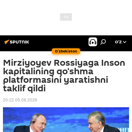
O’Z
O‘zbekiston
Mirziyoyev Rossiyaga Inson
kapitalining qo‘shma
platformasini yaratishni
taklif qildi
20:22 05.06.2026