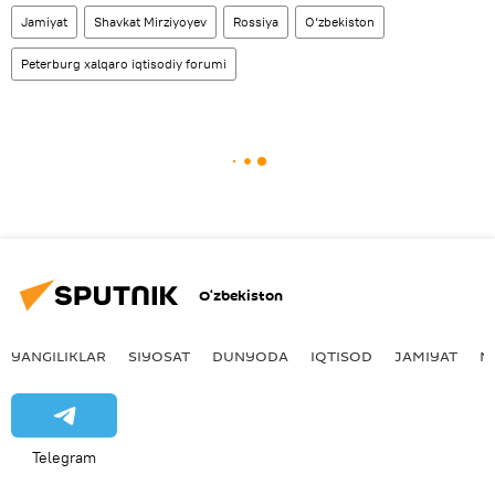
Jamiyat
Shavkat Mirziyoyev
Rossiya
O‘zbekiston
Peterburg xalqaro iqtisodiy forumi
O‘zbekiston
YANGILIKLAR
SIYOSAT
DUNYODA
IQTISOD
JAMIYAT
M
Telegram