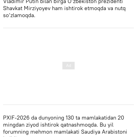
Vladimir Putin bilan birga O‘zbekiston prezidenti
Shavkat Mirziyoyev ham ishtirok etmoqda va nutq
so‘zlamoqda.
PXIF-2026 da dunyoning 130 ta mamlakatidan 20
mingdan ziyod ishtirok qatnashmoqda. Bu yil
forumning mehmon mamlakati Saudiya Arabistoni