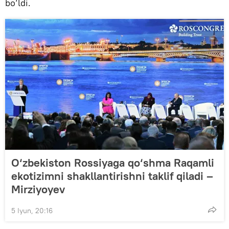
bo‘ldi.
O‘zbekiston Rossiyaga qo‘shma Raqamli
ekotizimni shakllantirishni taklif qiladi –
Mirziyoyev
5 Iyun, 20:16