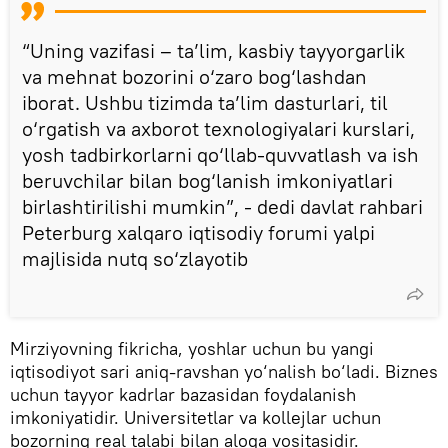
“Uning vazifasi – ta’lim, kasbiy tayyorgarlik
va mehnat bozorini o‘zaro bog‘lashdan
iborat. Ushbu tizimda ta’lim dasturlari, til
o‘rgatish va axborot texnologiyalari kurslari,
yosh tadbirkorlarni qo‘llab-quvvatlash va ish
beruvchilar bilan bog‘lanish imkoniyatlari
birlashtirilishi mumkin”, - dedi davlat rahbari
Peterburg xalqaro iqtisodiy forumi yalpi
majlisida nutq so‘zlayotib
Mirziyovning fikricha, yoshlar uchun bu yangi
iqtisodiyot sari aniq-ravshan yo‘nalish bo‘ladi. Biznes
uchun tayyor kadrlar bazasidan foydalanish
imkoniyatidir. Universitetlar va kollejlar uchun
bozorning real talabi bilan aloqa vositasidir.