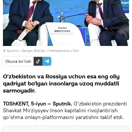
© Sputnik / Sergey Bobilev
/
Mediabankka o‘tish
Obuna bo‘lish
O‘zbekiston va Rossiya uchun esa eng oliy
qadriyat bo‘lgan insonlarga uzoq muddatli
sarmoyadir.
TOShKENT, 5-iyun — Sputnik.
O‘zbekiston prezidenti
Shavkat Mirziyoyev Inson kapitalini rivojlantirish
qo‘shma onlayn-platformasini yaratishni taklif etdi.