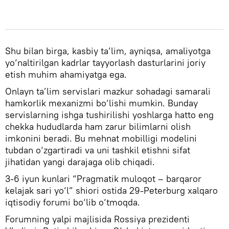
Shu bilan birga, kasbiy ta’lim, ayniqsa, amaliyotga
yo‘naltirilgan kadrlar tayyorlash dasturlarini joriy
etish muhim ahamiyatga ega.
Onlayn ta’lim servislari mazkur sohadagi samarali
hamkorlik mexanizmi bo‘lishi mumkin. Bunday
servislarning ishga tushirilishi yoshlarga hatto eng
chekka hududlarda ham zarur bilimlarni olish
imkonini beradi. Bu mehnat mobilligi modelini
tubdan o‘zgartiradi va uni tashkil etishni sifat
jihatidan yangi darajaga olib chiqadi.
3-6 iyun kunlari “Pragmatik muloqot – barqaror
kelajak sari yo‘l” shiori ostida 29-Peterburg xalqaro
iqtisodiy forumi bo‘lib o‘tmoqda.
Forumning yalpi majlisida Rossiya prezidenti