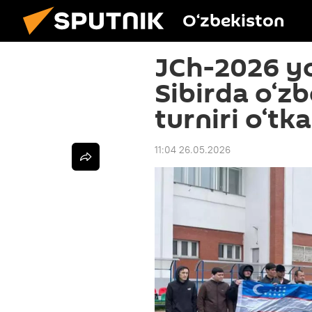
O‘zbekiston
JCh-2026 yo
Sibirda o‘z
turniri o‘tka
11:04 26.05.2026