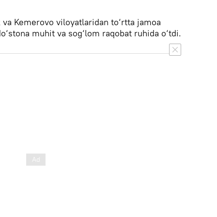
 va Kemerovo viloyatlaridan to‘rtta jamoa
do‘stona muhit va sog‘lom raqobat ruhida o‘tdi.