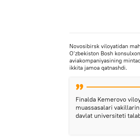
Novosibirsk viloyatidan maha
O‘zbekiston Bosh konsulxo
aviakompaniyasining mintaq
ikkita jamoa qatnashdi.
Finalda Kemerovo viloy
muassasalari vakillari
davlat universiteti talab