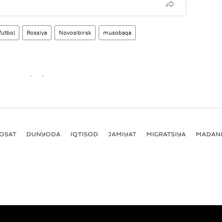
futbol
Rossiya
Novosibirsk
musobaqa
YOSAT
DUNYODA
IQTISOD
JAMIYAT
MIGRATSIYA
MADANI