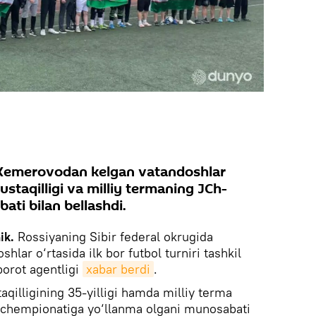
 Kemerovodan kelgan vatandoshlar
staqilligi va milliy termaning JCh-
ati bilan bellashdi.
ik.
Rossiyaning Sibir federal okrugida
hlar o‘rtasida ilk bor futbol turniri tashkil
borot agentligi
xabar berdi
.
illigining 35-yilligi hamda milliy terma
 chempionatiga yo‘llanma olgani munosabati