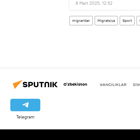
8 Mart 2025, 12:52
migrantlar
Migratsiya
Sport
O‘zbekiston
YANGILIKLAR
SI
Telegram