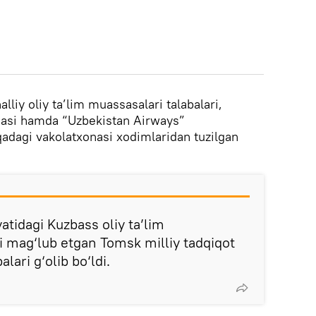
lliy oliy ta’lim muassasalari talabalari,
nasi hamda “Uzbekistan Airways”
adagi vakolatxonasi xodimlaridan tuzilgan
atidagi Kuzbass oliy ta’lim
ni mag‘lub etgan Tomsk milliy tadqiqot
alari g‘olib bo‘ldi.