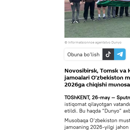
© Informatsionnoe agentstvo Dunyo
Obuna bo‘lish
Novosibirsk, Tomsk va
jamoalari O‘zbekiston mu
2026ga chiqishi munosab
TOShKENT, 26-may — Sputn
istiqomat qilayotgan vatandos
etildi. Bu haqda “Dunyo” ax
Musobaqa O‘zbekiston mustaq
jamoaning 2026-yilgi jahon