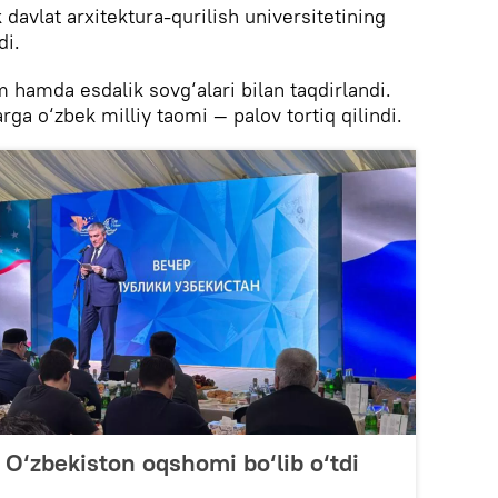
 davlat arxitektura-qurilish universitetining
di.
m hamda esdalik sovg‘alari bilan taqdirlandi.
rga o‘zbek milliy taomi — palov tortiq qilindi.
O‘zbekiston oqshomi bo‘lib o‘tdi