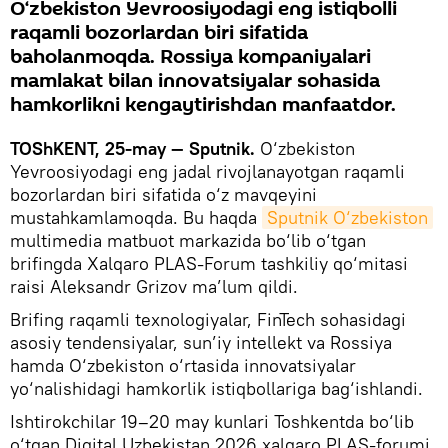
O‘zbekiston Yevroosiyodagi eng istiqbolli
raqamli bozorlardan biri sifatida
baholanmoqda. Rossiya kompaniyalari
mamlakat bilan innovatsiyalar sohasida
hamkorlikni kengaytirishdan manfaatdor.
TOShKENT, 25-may — Sputnik.
O‘zbekiston
Yevroosiyodagi eng jadal rivojlanayotgan raqamli
bozorlardan biri sifatida o‘z mavqeyini
mustahkamlamoqda. Bu haqda
Sputnik O‘zbekiston
multimedia matbuot markazida bo‘lib o‘tgan
brifingda Xalqaro PLAS-Forum tashkiliy qo‘mitasi
raisi Aleksandr Grizov ma’lum qildi.
Brifing raqamli texnologiyalar, FinTech sohasidagi
asosiy tendensiyalar, sun’iy intellekt va Rossiya
hamda O‘zbekiston o‘rtasida innovatsiyalar
yo‘nalishidagi hamkorlik istiqbollariga bag‘ishlandi.
Ishtirokchilar 19–20 may kunlari Toshkentda bo‘lib
o‘tgan Digital Uzbekistan 2026 xalqaro PLAS-forumi