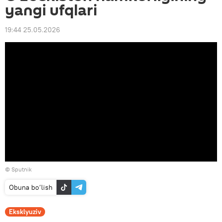
yangi ufqlari
19:44 25.05.2026
© Sputnik
Obuna bo‘lish
Eksklyuziv