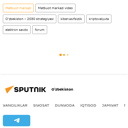
Matbuot markazi
Matbuot markazi video
O‘zbekiston – 2030 strategiyasi
kiberxavfsizlik
kriptovalyuta
elektron savdo
forum
O‘zbekiston
YANGILIKLAR
SIYOSAT
DUNYODA
IQTISOD
JAMIYAT
M