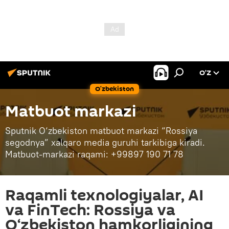
O’Z
O‘zbekiston
Matbuot markazi
Sputnik O‘zbekiston matbuot markazi “Rossiya
segodnya” xalqaro media guruhi tarkibiga kiradi.
Matbuot-markazi raqami: +99897 190 71 78
Raqamli texnologiyalar, AI
va FinTech: Rossiya va
O‘zbekiston hamkorligining