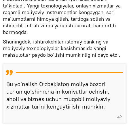
ta’kidladi. Yangi texnologiyalar, onlayn xizmatlar va
raqamli moliyaviy instrumentlar kengaygani sari
ma’lumotlarni himoya qilish, tartibga solish va
ishonchli infratuzilma yaratish zarurati ham ortib
bormoqda.
Shuningdek, ishtirokchilar islomiy banking va
moliyaviy texnologiyalar kesishmasida yangi
mahsulotlar paydo bo‘lishi mumkinligini qayd etdi.
Bu yo‘nalish O‘zbekiston moliya bozori
uchun qo‘shimcha imkoniyatlar ochishi,
aholi va biznes uchun muqobil moliyaviy
xizmatlar turini kengaytirishi mumkin.