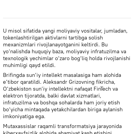
U misol sifatida yangi moliyaviy vositalar, jumladan,
tokenlashtirilgan aktivlarni tartibga solish
mexanizmlari rivojlanayotganini keltirdi. Bu
yo‘nalishda huquqiy baza, moliyaviy infratuzilma va
texnologik yechimlar o‘zaro bog‘liq holda rivojlanishi
muhimligi qayd etildi.
Brifingda sun’iy intellekt masalasiga ham alohida
e’tibor qaratildi. Aleksandr Grizovning fikricha,
O‘zbekiston sun’iy intellektni nafaqat FinTech va
elektron tijoratda, balki davlat xizmatlari,
infratuzilma va boshqa sohalarda ham joriy etish
bo‘yicha mintaqada yetakchilardan biriga aylanish
imkoniyatiga ega.
Mutaxassislar raqamli transformatsiya jarayonida
kiberxavfsizlik alohida ahamiyat kasb etishini