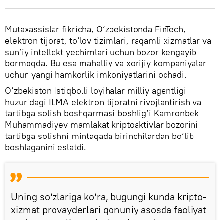
Mutaxassislar fikricha, O‘zbekistonda FinTech,
elektron tijorat, to‘lov tizimlari, raqamli xizmatlar va
sun’iy intellekt yechimlari uchun bozor kengayib
bormoqda. Bu esa mahalliy va xorijiy kompaniyalar
uchun yangi hamkorlik imkoniyatlarini ochadi.
O‘zbekiston Istiqbolli loyihalar milliy agentligi
huzuridagi ILMA elektron tijoratni rivojlantirish va
tartibga solish boshqarmasi boshlig‘i Kamronbek
Muhammadiyev mamlakat kriptoaktivlar bozorini
tartibga solishni mintaqada birinchilardan bo‘lib
boshlaganini eslatdi.
Uning so‘zlariga ko‘ra, bugungi kunda kripto-
xizmat provayderlari qonuniy asosda faoliyat