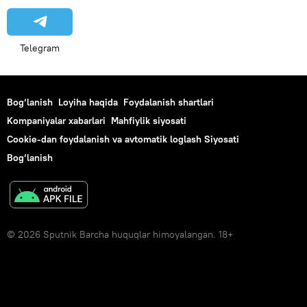
Telegram
Bog‘lanish
Loyiha haqida
Foydalanish shartlari
Kompaniyalar xabarlari
Mahfiylik siyosati
Cookie-dan foydalanish va avtomatik loglash Siyosati
Bog‘lanish
© 2026 Sputnik Barcha huquqlar himoyalangan. 18+