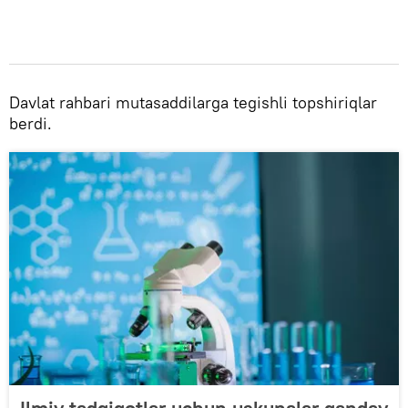
Davlat rahbari mutasaddilarga tegishli topshiriqlar
berdi.
Ilmiy tadqiqotlar uchun uskunalar qanday