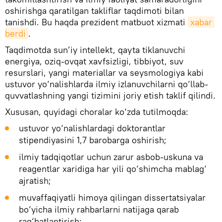
oshirishga qaratilgan takliflar taqdimoti bilan
tanishdi. Bu haqda prezident matbuot xizmati
xabar 
berdi
.
Taqdimotda sun’iy intellekt, qayta tiklanuvchi
energiya, oziq-ovqat xavfsizligi, tibbiyot, suv
resurslari, yangi materiallar va seysmologiya kabi
ustuvor yo‘nalishlarda ilmiy izlanuvchilarni qo‘llab-
quvvatlashning yangi tizimini joriy etish taklif qilindi.
Xususan, quyidagi choralar ko‘zda tutilmoqda:
ustuvor yo‘nalishlardagi doktorantlar
stipendiyasini 1,7 barobarga oshirish;
ilmiy tadqiqotlar uchun zarur asbob-uskuna va
reagentlar xaridiga har yili qo‘shimcha mablag‘
ajratish;
muvaffaqiyatli himoya qilingan dissertatsiyalar
bo‘yicha ilmiy rahbarlarni natijaga qarab
rag‘batlantirish;