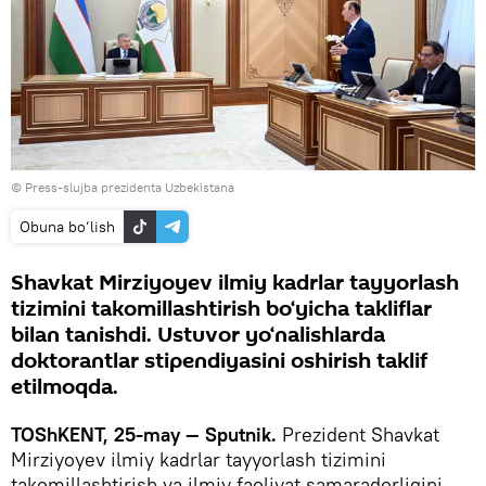
© Press-slujba prezidenta Uzbekistana
Obuna bo‘lish
Shavkat Mirziyoyev ilmiy kadrlar tayyorlash
tizimini takomillashtirish bo‘yicha takliflar
bilan tanishdi. Ustuvor yo‘nalishlarda
doktorantlar stipendiyasini oshirish taklif
etilmoqda.
TOShKENT, 25-may — Sputnik.
Prezident Shavkat
Mirziyoyev ilmiy kadrlar tayyorlash tizimini
takomillashtirish va ilmiy faoliyat samaradorligini