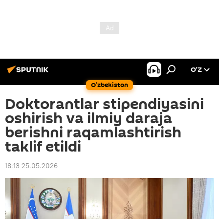
O’Z
O‘zbekiston
Doktorantlar stipendiyasini
oshirish va ilmiy daraja
berishni raqamlashtirish
taklif etildi
18:13 25.05.2026