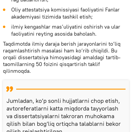
Oliy attestatsiya komissiyasi faoliyatini Fanlar
akademiyasi tizimida tashkil etish;
ilmiy kengashlar mas’uliyatini oshirish va ular
faoliyatini reyting asosida baholash.
Taqdimotda ilmiy daraja berish jarayonlarini to‘liq
raqamlashtirish masalasi ham ko‘rib chiqildi. Bu
orqali dissertatsiya himoyasidagi amaldagi tartib-
taomillarning 50 foizini qisqartirish taklif
qilinmoqda.
Jumladan, ko‘p sonli hujjatlarni chop etish,
avtoreferatlarni katta miqdorda tayyorlash
va dissertatsiyalarni takroran muhokama
qilish bilan bog‘liq ortiqcha talablarni bekor
qilish rejalashtirilgan.