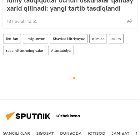
xarid qilinadi: yangi tartib tasdiqlandi
18 Fevral, 12:55
ilm-fan
ilmiy unvon
Shavkat Mirziyoyev
olimlar
ta’lim
raqamli texnologiyalar
Attestatsiya
O‘zbekiston
YANGILIKLAR
SIYOSAT
DUNYODA
IQTISOD
JAMIYAT
M