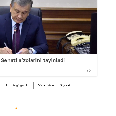
Senati a’zolarini tayinladi
rmoni
tug‘ilgan kun
O‘zbekiston
Siyosat