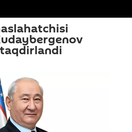
aslahatchisi
Xudaybergenov
 taqdirlandi