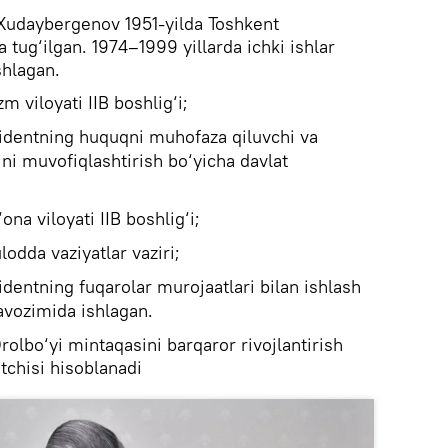
 Xudaybergenov 1951-yilda Toshkent
 tug‘ilgan. 1974–1999 yillarda ichki ishlar
shlagan.
 viloyati IIB boshlig‘i;
identning huquqni muhofaza qiluvchi va
tini muvofiqlashtirish bo‘yicha davlat
na viloyati IIB boshlig‘i;
odda vaziyatlar vaziri;
identning fuqarolar murojaatlari bilan ishlash
avozimida ishlagan.
olbo‘yi mintaqasini barqaror rivojlantirish
tchisi hisoblanadi