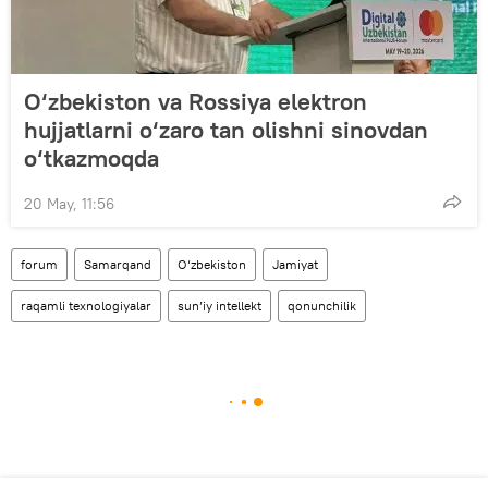
O‘zbekiston va Rossiya elektron
hujjatlarni o‘zaro tan olishni sinovdan
o‘tkazmoqda
20 May, 11:56
forum
Samarqand
O‘zbekiston
Jamiyat
raqamli texnologiyalar
sun’iy intellekt
qonunchilik