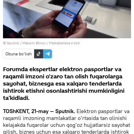
© Sputnik / Maksim Blinov
/
Mediabankka o‘tish
Obuna bo‘lish
Forumda ekspertlar elektron pasportlar va
raqamli imzoni o‘zaro tan olish fuqarolarga
sayohat, biznesga esa xalqaro tenderlarda
ishtirok etishni osonlashtirishi mumkinligini
ta’kidladi.
TOShKENT, 21-may — Sputnik.
Elektron pasportlar va
raqamli imzoning mamlakatlar o‘rtasida tan olinishi
kelajakda fuqarolar uchun qog‘oz hujjatlarsiz sayohat
qilish, biznes uchun esa xalqaro tenderlarda ishtirok