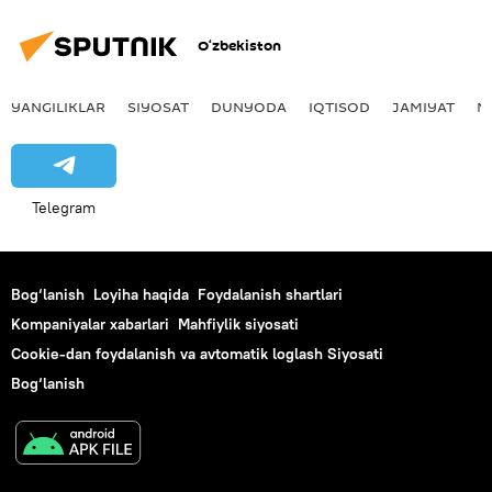
O‘zbekiston
YANGILIKLAR
SIYOSAT
DUNYODA
IQTISOD
JAMIYAT
M
Telegram
Bog‘lanish
Loyiha haqida
Foydalanish shartlari
Kompaniyalar xabarlari
Mahfiylik siyosati
Cookie-dan foydalanish va avtomatik loglash Siyosati
Bog‘lanish