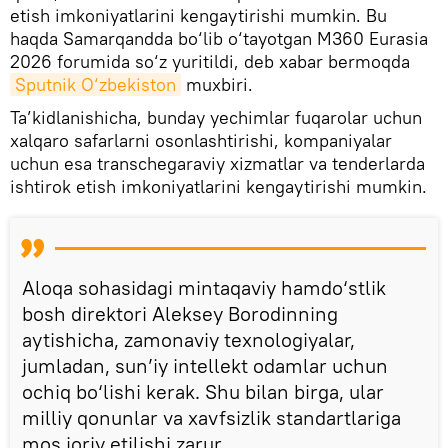
etish imkoniyatlarini kengaytirishi mumkin. Bu
haqda Samarqandda bo‘lib o‘tayotgan M360 Eurasia
2026 forumida so‘z yuritildi, deb xabar bermoqda
Sputnik O‘zbekiston
muxbiri.
Ta’kidlanishicha, bunday yechimlar fuqarolar uchun
xalqaro safarlarni osonlashtirishi, kompaniyalar
uchun esa transchegaraviy xizmatlar va tenderlarda
ishtirok etish imkoniyatlarini kengaytirishi mumkin.
Aloqa sohasidagi mintaqaviy hamdo‘stlik
bosh direktori Aleksey Borodinning
aytishicha, zamonaviy texnologiyalar,
jumladan, sun’iy intellekt odamlar uchun
ochiq bo‘lishi kerak. Shu bilan birga, ular
milliy qonunlar va xavfsizlik standartlariga
mos joriy etilishi zarur.