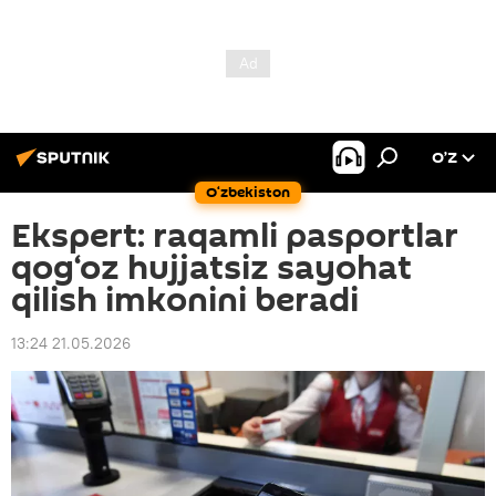
O’Z
O‘zbekiston
Ekspert: raqamli pasportlar
qog‘oz hujjatsiz sayohat
qilish imkonini beradi
13:24 21.05.2026