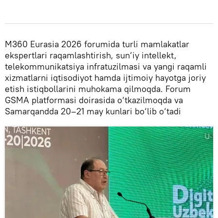
M360 Eurasia 2026 forumida turli mamlakatlar
ekspertlari raqamlashtirish, sun’iy intellekt,
telekommunikatsiya infratuzilmasi va yangi raqamli
xizmatlarni iqtisodiyot hamda ijtimoiy hayotga joriy
etish istiqbollarini muhokama qilmoqda. Forum
GSMA platformasi doirasida o‘tkazilmoqda va
Samarqandda 20–21 may kunlari bo‘lib o‘tadi