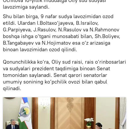
Ochilova 10-yillik muddatga Oliy sud sudyasi
lavozimiga saylandi.
Shu bilan birga, 9 nafar sudya lavozimidan ozod
etildi. Ulardan I.Boltaxo‘jayeva, B.Israilov,
G.Parpiyeva, J.Rasulov, N.Rasulov va N.Rahmonov
boshqa ishga o‘tgani munosabati bilan, Sh.Boliyev,
B.Tangabayev va N.Hojimatov esa o‘z arizasiga
binoan lavozimidan ozod qilindi.
Qonunchilikka ko‘ra, Oliy sud raisi, rais o‘rinbosarlari
va sudyalari prezident taqdimiga binoan Senat
tomonidan saylanadi. Senat qarori senatorlar
umumiy sonining ko‘pchilik ovozi bilan qabul
qilinadi.