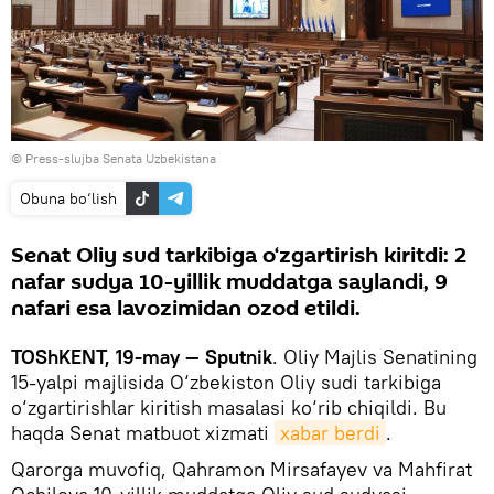
© Press-slujba Senata Uzbekistana
Obuna bo‘lish
Senat Oliy sud tarkibiga o‘zgartirish kiritdi: 2
nafar sudya 10-yillik muddatga saylandi, 9
nafari esa lavozimidan ozod etildi.
TOShKENT, 19-may — Sputnik
. Oliy Majlis Senatining
15-yalpi majlisida O‘zbekiston Oliy sudi tarkibiga
o‘zgartirishlar kiritish masalasi ko‘rib chiqildi. Bu
haqda Senat matbuot xizmati
xabar berdi
.
Qarorga muvofiq, Qahramon Mirsafayev va Mahfirat