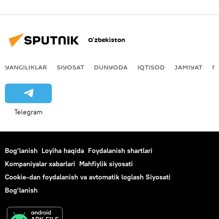
O‘zbekiston
YANGILIKLAR
SIYOSAT
DUNYODA
IQTISOD
JAMIYAT
M
Telegram
Bog‘lanish
Loyiha haqida
Foydalanish shartlari
Kompaniyalar xabarlari
Mahfiylik siyosati
Cookie-dan foydalanish va avtomatik loglash Siyosati
Bog‘lanish