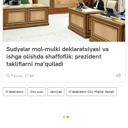
Sudyalar mol-mulki deklaratsiyasi va
ishga olishda shaffoflik: prezident
takliflarni ma’qulladi
12 Fevral, 17:44
O‘zbekiston
Oliy sud
Jamiyat
O‘zbekiston Oliy Majlisi Senati