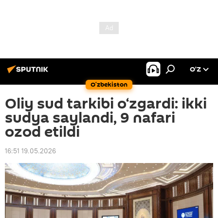
O’Z
O‘zbekiston
Oliy sud tarkibi o‘zgardi: ikki
sudya saylandi, 9 nafari
ozod etildi
16:51 19.05.2026