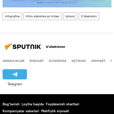
Infografika
Milliy statistika qo‘mitasi
Iqtisod
O‘zbekiston
O‘zbekiston
YANGILIKLAR
SIYOSAT
DUNYODA
IQTISOD
JAMIYAT
M
Telegram
Bog‘lanish
Loyiha haqida
Foydalanish shartlari
Kompaniyalar xabarlari
Mahfiylik siyosati