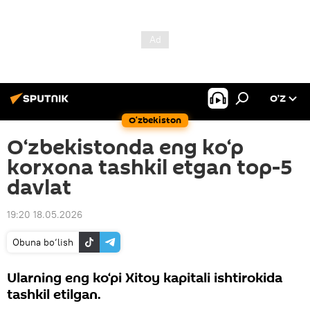
O’Z
O‘zbekiston
O‘zbekistonda eng ko‘p
korxona tashkil etgan top-5
davlat
19:20 18.05.2026
Obuna bo‘lish
Ularning eng ko‘pi Xitoy kapitali ishtirokida
tashkil etilgan.