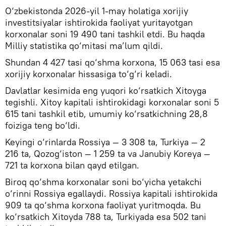
O‘zbekistonda 2026-yil 1-may holatiga xorijiy
investitsiyalar ishtirokida faoliyat yuritayotgan
korxonalar soni 19 490 tani tashkil etdi. Bu haqda
Milliy statistika qo‘mitasi ma’lum qildi.
Shundan 4 427 tasi qo‘shma korxona, 15 063 tasi esa
xorijiy korxonalar hissasiga to‘g‘ri keladi.
Davlatlar kesimida eng yuqori ko‘rsatkich Xitoyga
tegishli. Xitoy kapitali ishtirokidagi korxonalar soni 5
615 tani tashkil etib, umumiy ko‘rsatkichning 28,8
foiziga teng bo‘ldi.
Keyingi o‘rinlarda Rossiya — 3 308 ta, Turkiya — 2
216 ta, Qozog‘iston — 1 259 ta va Janubiy Koreya —
721 ta korxona bilan qayd etilgan.
Biroq qo‘shma korxonalar soni bo‘yicha yetakchi
o‘rinni Rossiya egallaydi. Rossiya kapitali ishtirokida
909 ta qo‘shma korxona faoliyat yuritmoqda. Bu
ko‘rsatkich Xitoyda 788 ta, Turkiyada esa 502 tani