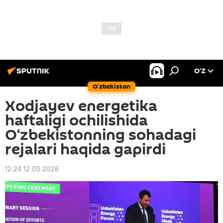
O’Z
O‘zbekiston
Xodjayev energetika
haftaligi ochilishida
O‘zbekistonning sohadagi
rejalari haqida gapirdi
12:24 12.05.2026