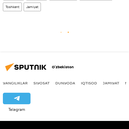
Toshkent
Jamiyat
O‘zbekiston
YANGILIKLAR
SIYOSAT
DUNYODA
IQTISOD
JAMIYAT
M
Telegram