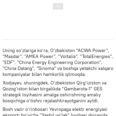
Uning so‘zlariga ko‘ra, O‘zbekiston "ACWA Power",
"Masdar", "AMEA Power", "Voltalia", "TotalEnergies",
"EDF", "China Energy Engineering Corporation",
"China Datang", "Sinoma" va boshqa yetakchi xalqaro
kompaniyalar bilan hamkorlik qilmoqda.
Xodjayev, shuningdek, O‘zbekiston Qirg‘iziston va
Qozog‘iston bilan birgalikda “Qambarota-1” GES
strategik loyihasini amalga oshirishning amaliy
bosqichiga o‘tishni rejalashtirayotganini aytdi.
Bosh vazir o‘rinbosari Yevropaga elektr energiyasi
eksporti bo‘yicha “Yashil yo‘lak” loyihasi doirasida