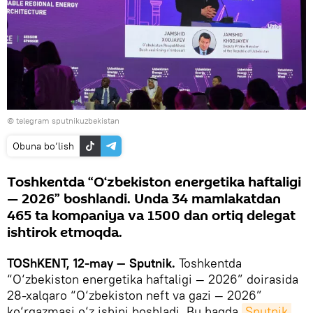
© telegram sputnikuzbekistan
Obuna bo‘lish
Toshkentda “O‘zbekiston energetika haftaligi
— 2026” boshlandi. Unda 34 mamlakatdan
465 ta kompaniya va 1500 dan ortiq delegat
ishtirok etmoqda.
TOShKENT, 12-may — Sputnik.
Toshkentda
“O‘zbekiston energetika haftaligi — 2026” doirasida
28-xalqaro “O‘zbekiston neft va gazi — 2026”
ko‘rgazmasi o‘z ishini boshladi. Bu haqda
Sputnik 