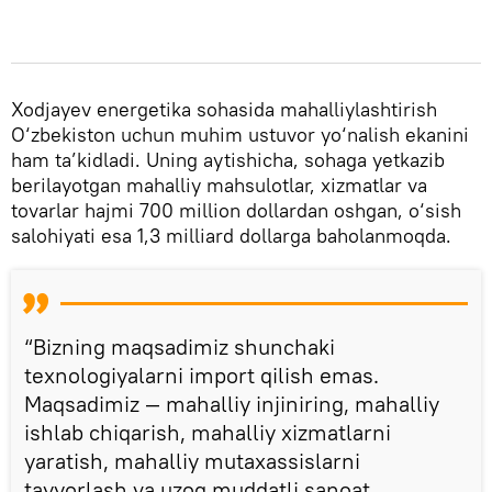
Xodjayev energetika sohasida mahalliylashtirish
O‘zbekiston uchun muhim ustuvor yo‘nalish ekanini
ham ta’kidladi. Uning aytishicha, sohaga yetkazib
berilayotgan mahalliy mahsulotlar, xizmatlar va
tovarlar hajmi 700 million dollardan oshgan, o‘sish
salohiyati esa 1,3 milliard dollarga baholanmoqda.
“Bizning maqsadimiz shunchaki
texnologiyalarni import qilish emas.
Maqsadimiz — mahalliy injiniring, mahalliy
ishlab chiqarish, mahalliy xizmatlarni
yaratish, mahalliy mutaxassislarni
tayyorlash va uzoq muddatli sanoat