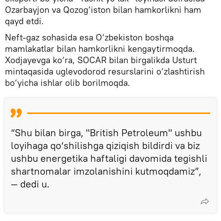
Ozarbayjon va Qozog‘iston bilan hamkorlikni ham
qayd etdi.
Neft-gaz sohasida esa O‘zbekiston boshqa
mamlakatlar bilan hamkorlikni kengaytirmoqda.
Xodjayevga ko‘ra, SOCAR bilan birgalikda Usturt
mintaqasida uglevodorod resurslarini o‘zlashtirish
bo‘yicha ishlar olib borilmoqda.
“Shu bilan birga, "British Petroleum" ushbu
loyihaga qo‘shilishga qiziqish bildirdi va biz
ushbu energetika haftaligi davomida tegishli
shartnomalar imzolanishini kutmoqdamiz”,
— dedi u.