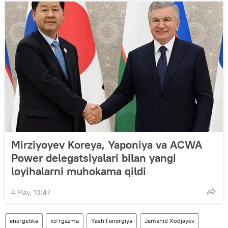
Mirziyoyev Koreya, Yaponiya va ACWA
Power delegatsiyalari bilan yangi
loyihalarni muhokama qildi
4 May, 10:47
energetika
ko‘rgazma
Yashil energiya
Jamshid Xodjayev