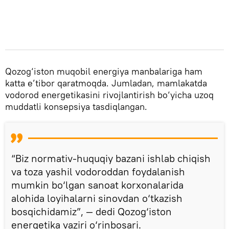
Qozog‘iston muqobil energiya manbalariga ham
katta e’tibor qaratmoqda. Jumladan, mamlakatda
vodorod energetikasini rivojlantirish bo‘yicha uzoq
muddatli konsepsiya tasdiqlangan.
“Biz normativ-huquqiy bazani ishlab chiqish
va toza yashil vodoroddan foydalanish
mumkin bo‘lgan sanoat korxonalarida
alohida loyihalarni sinovdan o‘tkazish
bosqichidamiz”, — dedi Qozog‘iston
energetika vaziri o‘rinbosari.