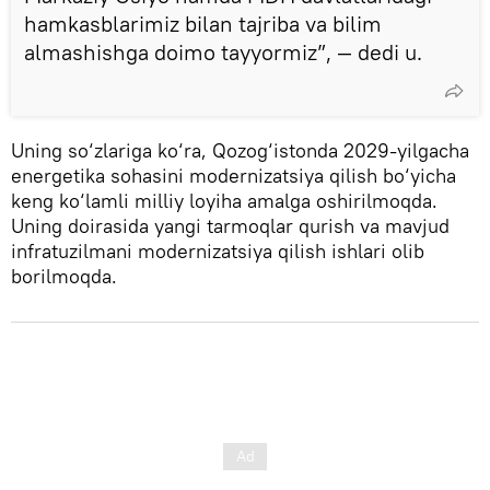
hamkasblarimiz bilan tajriba va bilim
almashishga doimo tayyormiz”, — dedi u.
Uning so‘zlariga ko‘ra, Qozog‘istonda 2029-yilgacha
energetika sohasini modernizatsiya qilish bo‘yicha
keng ko‘lamli milliy loyiha amalga oshirilmoqda.
Uning doirasida yangi tarmoqlar qurish va mavjud
infratuzilmani modernizatsiya qilish ishlari olib
borilmoqda.