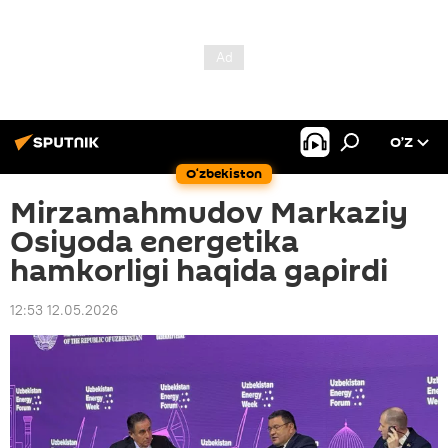
O’Z
O‘zbekiston
Mirzamahmudov Markaziy
Osiyoda energetika
hamkorligi haqida gapirdi
12:53 12.05.2026