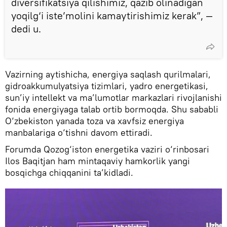
diversifikatsiya qilishimiz, qazib olinadigan
yoqilg‘i iste’molini kamaytirishimiz kerak”, —
dedi u.
Vazirning aytishicha, energiya saqlash qurilmalari,
gidroakkumulyatsiya tizimlari, yadro energetikasi,
sun’iy intellekt va ma’lumotlar markazlari rivojlanishi
fonida energiyaga talab ortib bormoqda. Shu sababli
O‘zbekiston yanada toza va xavfsiz energiya
manbalariga o‘tishni davom ettiradi.
Forumda Qozog‘iston energetika vaziri o‘rinbosari
Ilos Baqitjan ham mintaqaviy hamkorlik yangi
bosqichga chiqqanini ta’kidladi.