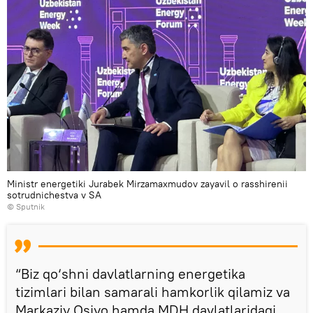
Ministr energetiki Jurabek Mirzamaxmudov zayavil o rasshirenii
sotrudnichestva v SA
© Sputnik
“Biz qo‘shni davlatlarning energetika
tizimlari bilan samarali hamkorlik qilamiz va
Markaziy Osiyo hamda MDH davlatlaridagi