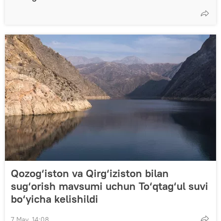
Qozog‘iston va Qirg‘iziston bilan
sug‘orish mavsumi uchun To‘qtag‘ul suvi
bo‘yicha kelishildi
7 May, 14:08