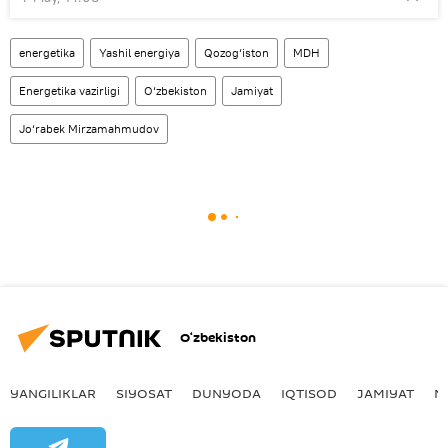
energetika
Yashil energiya
Qozog‘iston
MDH
Energetika vazirligi
O‘zbekiston
Jamiyat
Jo‘rabek Mirzamahmudov
O‘zbekiston
YANGILIKLAR
SIYOSAT
DUNYODA
IQTISOD
JAMIYAT
M