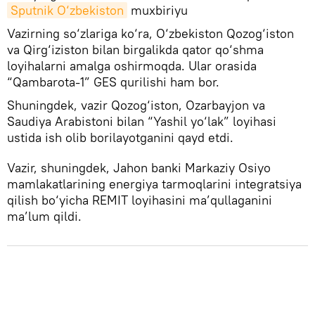
Sputnik O‘zbekiston
muxbiriyu
Vazirning so‘zlariga ko‘ra, O‘zbekiston Qozog‘iston
va Qirg‘iziston bilan birgalikda qator qo‘shma
loyihalarni amalga oshirmoqda. Ular orasida
“Qambarota-1” GES qurilishi ham bor.
Shuningdek, vazir Qozog‘iston, Ozarbayjon va
Saudiya Arabistoni bilan “Yashil yo‘lak” loyihasi
ustida ish olib borilayotganini qayd etdi.
Vazir, shuningdek, Jahon banki Markaziy Osiyo
mamlakatlarining energiya tarmoqlarini integratsiya
qilish bo‘yicha REMIT loyihasini ma’qullaganini
ma’lum qildi.