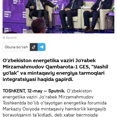
© Sputnik
Obuna bo‘lish
O‘zbekiston energetika vaziri Jo‘rabek
Mirzamahmudov Qambarota-1 GES, “Yashil
yo‘lak” va mintaqaviy energiya tarmoqlari
integratsiyasi haqida gapirdi.
TOShKENT, 12-may — Sputnik.
O‘zbekiston
energetika vaziri Jo‘rabek Mirzamahmudov
Toshkentda bo‘lib o‘tayotgan energetika forumida
Markaziy Osiyoda mintaqaviy hamkorlik kengayib
borayotganini ta’kidladi, deb xabar bermoqda