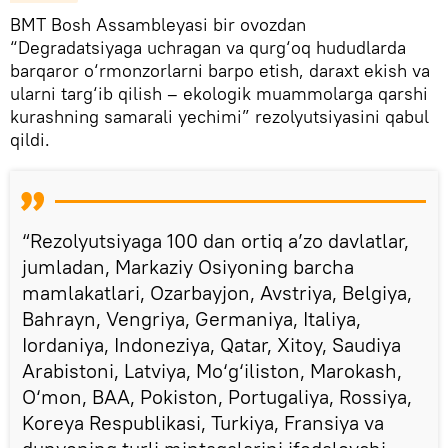
BMT Bosh Assambleyasi bir ovozdan
“Degradatsiyaga uchragan va qurg‘oq hududlarda
barqaror o‘rmonzorlarni barpo etish, daraxt ekish va
ularni targ‘ib qilish – ekologik muammolarga qarshi
kurashning samarali yechimi” rezolyutsiyasini qabul
qildi.
“Rezolyutsiyaga 100 dan ortiq a’zo davlatlar,
jumladan, Markaziy Osiyoning barcha
mamlakatlari, Ozarbayjon, Avstriya, Belgiya,
Bahrayn, Vengriya, Germaniya, Italiya,
Iordaniya, Indoneziya, Qatar, Xitoy, Saudiya
Arabistoni, Latviya, Mo‘g‘iliston, Marokash,
O‘mon, BAA, Pokiston, Portugaliya, Rossiya,
Koreya Respublikasi, Turkiya, Fransiya va