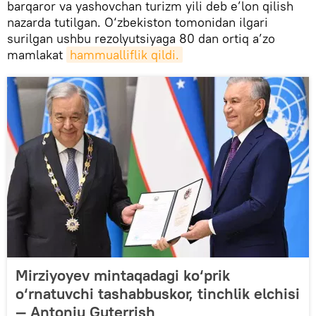
barqaror va yashovchan turizm yili deb e’lon qilish
nazarda tutilgan. O‘zbekiston tomonidan ilgari
surilgan ushbu rezolyutsiyaga 80 dan ortiq a’zo
mamlakat
hammualliflik qildi.
Mirziyoyev mintaqadagi ko‘prik
o‘rnatuvchi tashabbuskor, tinchlik elchisi
— Antoniu Guterrish