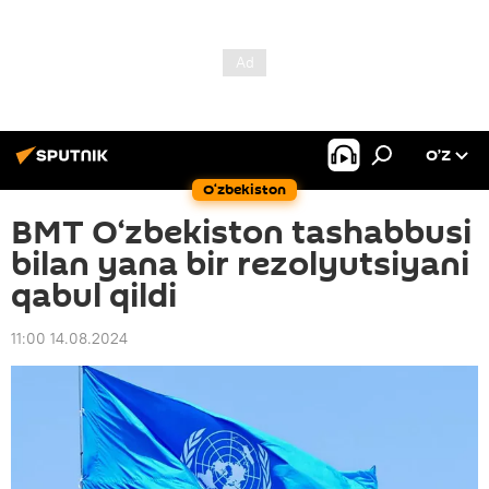
O’Z
O‘zbekiston
BMT O‘zbekiston tashabbusi
bilan yana bir rezolyutsiyani
qabul qildi
11:00 14.08.2024