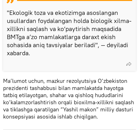
"Ekologik toza va ekotizimga asoslangan
usullardan foydalangan holda biologik xilma-
xillikni saqlash va ko‘paytirish maqsadida
BMTga a’zo mamlakatlarga daraxt ekish
sohasida aniq tavsiyalar beriladi", — deyiladi
xabarda.
Ma’lumot uchun, mazkur rezolyutsiya O‘zbekiston
prezidenti tashabbusi bilan mamlakatda hayotga
tatbiq etilayotgan, shahar va qishloq hududlarini
ko‘kalamzorlashtirish orqali bioxilma-xillikni saqlash
va tiklashga qaratilgan “Yashil makon” milliy dasturi
konsepsiyasi asosida ishlab chiqilgan.