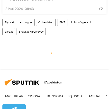
2 Iyul 2024, 09:43
Siyosat
ekologiya
O‘zbekiston
BMT
iqlim o‘zgarishi
daraxt
Shavkat Mirziyoyev
O‘zbekiston
YANGILIKLAR
SIYOSAT
DUNYODA
IQTISOD
JAMIYAT
M