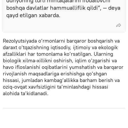
dunyoning turli mintaqalarini ifodalovchi
boshqa davlatlar hammualliflik qildi”, — deya
qayd etilgan xabarda.
Rezolyutsiyada o‘rmonlarni barqaror boshqarish va
daraxt o‘tqazishning iqtisodiy, ijtimoiy va ekologik
afzalliklari har tomonlama ko‘rsatilgan. Ularning
biologik xilma-xillikni oshirish, iqlim o‘zgarishi va
havo ifloslanishi oqibatlarini yumshatish va barqaror
rivojlanish maqsadlariga erishishga qo‘shgan
hissasi, jumladan kambag‘allikka barham berish va
oziq-ovqat xavfsizligini ta’minlashdagi hissasi
alohida ta’kidlanadi.