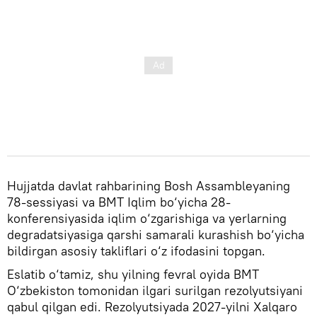
Hujjatda davlat rahbarining Bosh Assambleyaning
78-sessiyasi va BMT Iqlim bo‘yicha 28-
konferensiyasida iqlim o‘zgarishiga va yerlarning
degradatsiyasiga qarshi samarali kurashish bo‘yicha
bildirgan asosiy takliflari o‘z ifodasini topgan.
Eslatib o‘tamiz, shu yilning fevral oyida BMT
O‘zbekiston tomonidan ilgari surilgan rezolyutsiyani
qabul qilgan edi. Rezolyutsiyada 2027-yilni Xalqaro