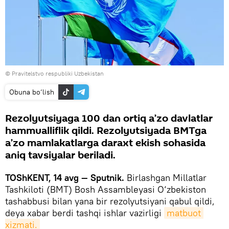
© Pravitelstvo respubliki Uzbekistan
Obuna bo‘lish
Rezolyutsiyaga 100 dan ortiq a’zo davlatlar
hammualliflik qildi. Rezolyutsiyada BMTga
a’zo mamlakatlarga daraxt ekish sohasida
aniq tavsiyalar beriladi.
TOShKENT, 14 avg — Sputnik.
Birlashgan Millatlar
Tashkiloti (BMT) Bosh Assambleyasi O‘zbekiston
tashabbusi bilan yana bir rezolyutsiyani qabul qildi,
deya xabar berdi tashqi ishlar vazirligi
matbuot 
xizmati.