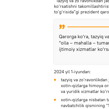
“Tazyiq va zo‘ravonlikdan ja
ko‘rsatishni takomillashtiri
to‘g‘risida”gi prezident qaro
Qarorga ko‘ra, tazyiq v
“oila – mahalla – tuma
ijtimoiy xizmatlar ko‘rsa
2024 yil 1-iyundan:
tazyiq va zo‘ravonlikdan 
xotin-qizlarga himoya or
va yuridik xizmatlar ko‘rsa
xotin-qizlarga nisbatan ta
navbatchilik qismining “