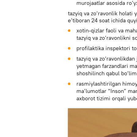
murojaatlar asosida ro‘y
tazyiq va zo‘ravonlik holati 
e’tiboran 24 soat ichida quy
xotin-qizlar faoli va mah
tazyiq va zo‘ravonlikni s
profilaktika inspektori 
tazyiq va zo‘ravonlikdan 
yetmagan farzandlari ma
shoshilinch qabul bo‘liml
rasmiylashtirilgan himoy
ma’lumotlar “Inson” mar
axborot tizimi orqali yub