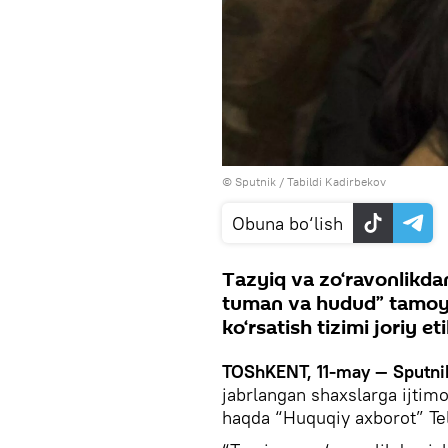
© Sputnik / Tabildi Kadirbekov
Obuna bo‘lish
Tazyiq va zo‘ravonlikdan
tuman va hudud” tamoyil
ko‘rsatish tizimi joriy eti
TOShKENT, 11-may — Sputni
jabrlangan shaxslarga ijtimo
haqda “Huquqiy axborot” Te