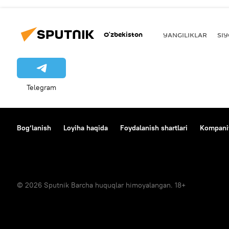
O‘zbekiston
YANGILIKLAR
SI
Telegram
Bog‘lanish
Loyiha haqida
Foydalanish shartlari
Kompaniy
© 2026 Sputnik Barcha huquqlar himoyalangan. 18+