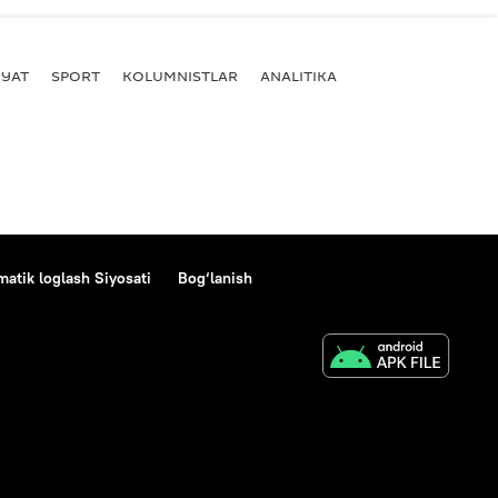
YAT
SPORT
KOLUMNISTLAR
ANALITIKA
atik loglash Siyosati
Bog‘lanish