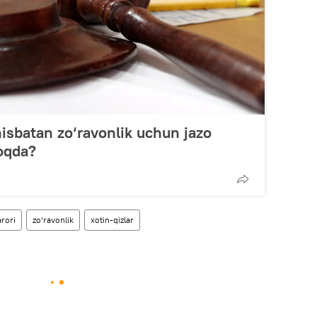
nisbatan zo‘ravonlik uchun jazo
oqda?
arori
zo‘ravonlik
xotin-qizlar