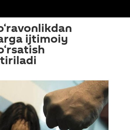
o‘ravonlikdan
arga ijtimoiy
o‘rsatish
iriladi