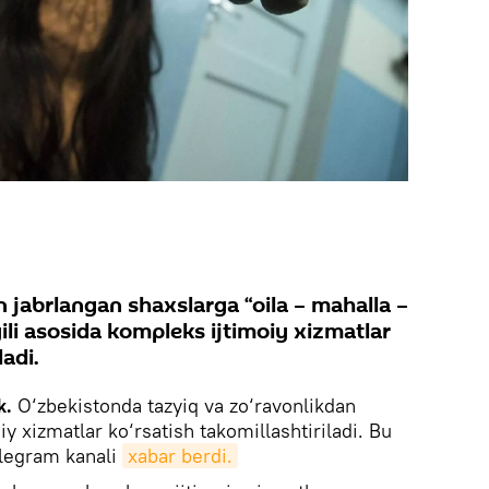
 jabrlangan shaxslarga “oila – mahalla –
i asosida kompleks ijtimoiy xizmatlar
ladi.
k.
O‘zbekistonda tazyiq va zo‘ravonlikdan
iy xizmatlar ko‘rsatish takomillashtiriladi. Bu
legram kanali
xabar berdi.