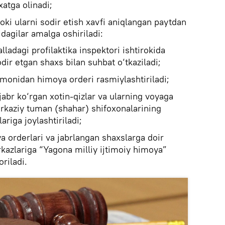
xatga olinadi;
yoki ularni sodir etish xavfi aniqlangan paytdan
idagilar amalga oshiriladi:
alladagi profilaktika inspektori ishtirokida
odir etgan shaxs bilan suhbat o‘tkaziladi;
tomonidan himoya orderi rasmiylashtiriladi;
jabr ko‘rgan xotin-qizlar va ularning voyaga
rkaziy tuman (shahar) shifoxonalarining
ariga joylashtiriladi;
a orderlari va jabrlangan shaxslarga doir
kazlariga “Yagona milliy ijtimoiy himoya”
oriladi.