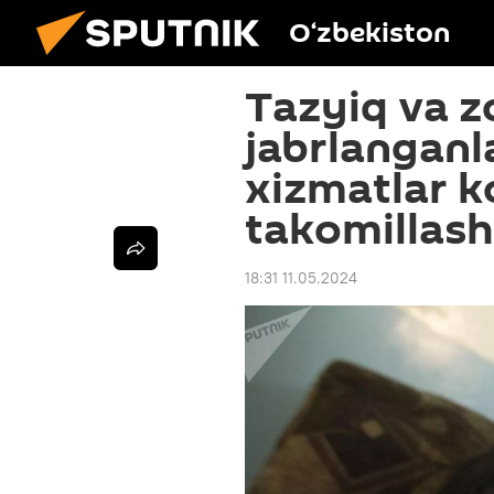
O‘zbekiston
Tazyiq va z
jabrlanganl
xizmatlar k
takomillasht
18:31 11.05.2024