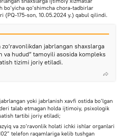
brlangan shaxslarga ijtimoiy xizmatlar
sh bo‘yicha qo‘shimcha chora-tadbirlar
ri (PQ-175-son, 10.05.2024 y.) qabul qilindi.
a zo‘ravonlikdan jabrlangan shaxslarga
n va hudud” tamoyili asosida kompleks
tish tizimi joriy etiladi.
jabrlangan yoki jabrlanish xavfi ostida bo‘lgan
deri talab etmagan holda ijtimoiy, psixologik
tish tartibi joriy etiladi;
zyiq va zo‘ravonlik holati ichki ishlar organlari
102” telefon raqamlariga kelib tushgan