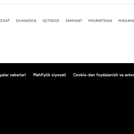
YOSAT
DUNYODA
IQTISOD
JAMIYAT
MIGRATSIYA
MADANI
alar xabarlari
Mahfiylik siyosati
Cookie-dan foydalanish va avtom