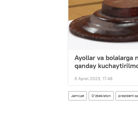
Ayollar va bolalarga 
qanday kuchaytirilm
6 Aprel 2023, 17:48
Jamiyat
O‘zbekiston
prezident q