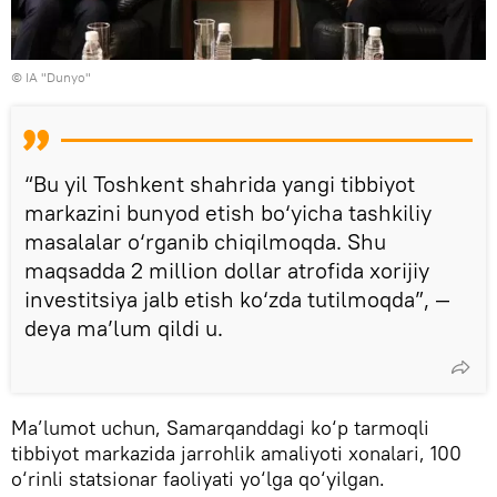
© IA "Dunyo"
“Bu yil Toshkent shahrida yangi tibbiyot
markazini bunyod etish bo‘yicha tashkiliy
masalalar o‘rganib chiqilmoqda. Shu
maqsadda 2 million dollar atrofida xorijiy
investitsiya jalb etish ko‘zda tutilmoqda”, —
deya ma’lum qildi u.
Ma’lumot uchun, Samarqanddagi ko‘p tarmoqli
tibbiyot markazida jarrohlik amaliyoti xonalari, 100
o‘rinli statsionar faoliyati yo‘lga qo‘yilgan.