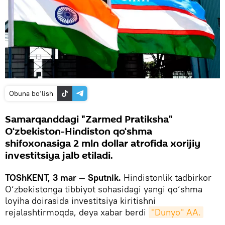
Obuna bo‘lish
Samarqanddagi "Zarmed Pratiksha"
O‘zbekiston-Hindiston qo‘shma
shifoxonasiga 2 mln dollar atrofida xorijiy
investitsiya jalb etiladi.
TOShKENT, 3 mar — Sputnik.
Hindistonlik tadbirkor
O‘zbekistonga tibbiyot sohasidagi yangi qo‘shma
loyiha doirasida investitsiya kiritishni
rejalashtirmoqda, deya xabar berdi
"Dunyo" AA.