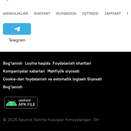
YANGILIKLAR
SIYOSAT
DUNYODA
IQTISOD
JAMIYAT
M
Telegram
Bog‘lanish
Loyiha haqida
Foydalanish shartlari
Kompaniyalar xabarlari
Mahfiylik siyosati
Cookie-dan foydalanish va avtomatik loglash Siyosati
Bog‘lanish
© 2026 Sputnik Barcha huquqlar himoyalangan. 18+