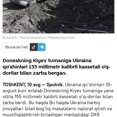
© Sputnik / Taisiya Voronsova
/
Mediabankka o‘tish
Obuna bo‘lish
Doneskning Kiyev tumaniga Ukraina
qo‘shinlari 155 millimetr kalibrli kassetali o‘q-
dorilar bilan zarba bergan.
TOShKENT, 10 avg — Sputnik.
Ukraina qo‘shinlari 10-
avgust kuni ertalab Doneskning Kiyev tumaniga yana
oltita 155 millimetr kalibrli kassetali o‘q-dorilar bilan
zarba berdi. Bu haqda Bu haqda Ukraina harbiy
jinoyatlari bilan bog‘liq masalalarni nazorat qilish va
muvofiqlashtirish birlashgan markazidagi DXR