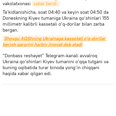
vakolatxonasi
xabar berdi.
Ta’kidlanishicha, soat 04:40 va keyin soat 04:50 da
Doneskning Kiyev tumaniga Ukraina qo‘shinlari 155
millimetr kalibrli kassetali o‘q-dorilar bilan zarba
bergan.
Shoygu AQShning Ukrainaga kassetali o‘q-dorilar 
berish qarorini harbiy jinoyat deb atadi
“Donbass reshayet” Telegram-kanali avvalroq
Ukraina qo‘shinlari Kiyev tumanini o‘qqa tutgani va
buning oqibatida turar binoda yong‘in chiqqani
haqida xabar qilgan edi.