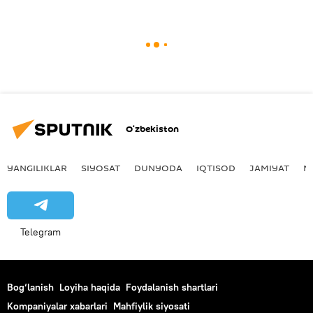
O‘zbekiston
YANGILIKLAR
SIYOSAT
DUNYODA
IQTISOD
JAMIYAT
M
Telegram
Bog‘lanish
Loyiha haqida
Foydalanish shartlari
Kompaniyalar xabarlari
Mahfiylik siyosati