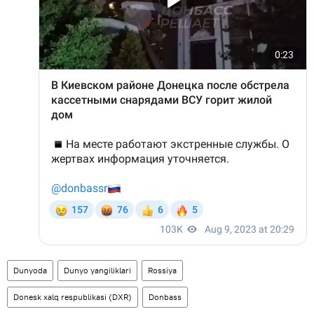
Dunyoda
Dunyo yangiliklari
Rossiya
Donesk xalq respublikasi (DXR)
Donbass