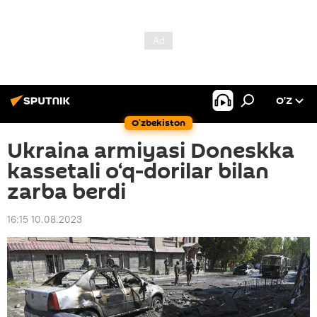
O’Z
O‘zbekiston
Ukraina armiyasi Doneskka
kassetali o‘q-dorilar bilan
zarba berdi
16:15 10.08.2023