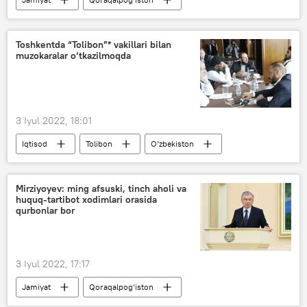
sovuq suv
Toshkentda “Tolibon”* vakillari bilan
muzokaralar o‘tkazilmoqda
3 Iyul 2022, 18:01
Iqtisod
Tolibon
O‘zbekiston
Mirziyoyev: ming afsuski, tinch aholi va
huquq-tartibot xodimlari orasida
qurbonlar bor
3 Iyul 2022, 17:17
Jamiyat
Qoraqalpog‘iston