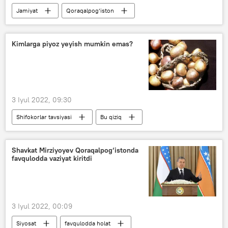
Jamiyat
Qoraqalpog‘iston
Kimlarga piyoz yeyish mumkin emas?
3 Iyul 2022, 09:30
Shifokorlar tavsiyasi
Bu qiziq
Shavkat Mirziyoyev Qoraqalpog‘istonda
favqulodda vaziyat kiritdi
3 Iyul 2022, 00:09
Siyosat
favqulodda holat