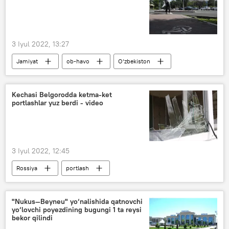
3 Iyul 2022, 13:27
Jamiyat
ob-havo
O‘zbekiston
Kechasi Belgorodda ketma-ket
portlashlar yuz berdi - video
3 Iyul 2022, 12:45
Rossiya
portlash
"Nukus—Beyneu" yo‘nalishida qatnovchi
yo‘lovchi poyezdining bugungi 1 ta reysi
bekor qilindi