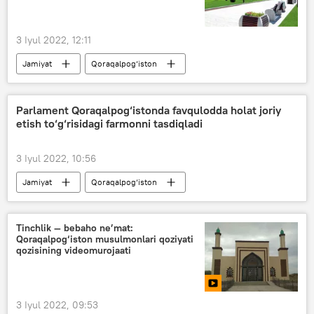
3 Iyul 2022, 12:11
Jamiyat
Qoraqalpog‘iston
Parlament Qoraqalpog‘istonda favqulodda holat joriy
etish to‘g‘risidagi farmonni tasdiqladi
3 Iyul 2022, 10:56
Jamiyat
Qoraqalpog‘iston
O‘zbekiston Oliy Majlisi Senati
Shavkat Mirziyoyev
Tinchlik — bebaho ne’mat:
Qoraqalpog‘iston musulmonlari qoziyati
qozisining videomurojaati
3 Iyul 2022, 09:53