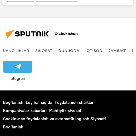
Qoraqalpog‘iston
O‘zbekiston
YANGILIKLAR
SIYOSAT
DUNYODA
IQTISOD
JAMIYAT
M
Telegram
Bog‘lanish
Loyiha haqida
Foydalanish shartlari
Kompaniyalar xabarlari
Mahfiylik siyosati
Cookie-dan foydalanish va avtomatik loglash Siyosati
Bog‘lanish