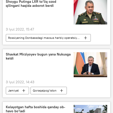
Shoygu Putinga LXR to‘liq ozod
qilingani haqida axborot berdi
3 Iyul 2022, 15:47
Rossiyaning Donbassdagi maxsus harbiy operatsiyasi
Vladimir Putin
Lugansk xalq respublikasi (LXR)
Shavkat Mirziyoyev bugun yana Nukusga
keldi
Sergey Shoygu
3 Iyul 2022, 14:43
Jamiyat
Qoraqalpog‘iston
Nukus
Shavkat Mirziyoyev
Kelayotgan hafta boshida qanday ob-
havo bo‘ladi