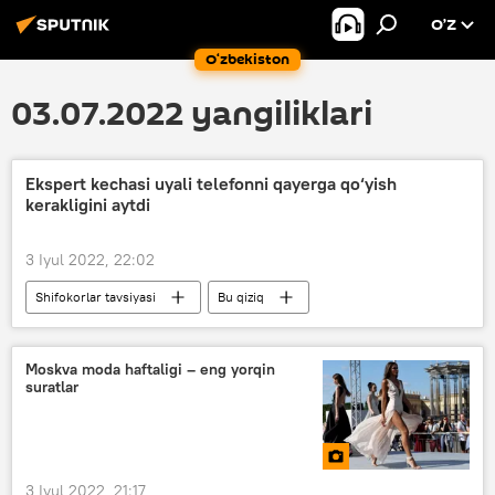
O’Z
O‘zbekiston
03.07.2022 yangiliklari
Ekspert kechasi uyali telefonni qayerga qo‘yish
kerakligini aytdi
3 Iyul 2022, 22:02
Shifokorlar tavsiyasi
Bu qiziq
Moskva moda haftaligi – eng yorqin
suratlar
3 Iyul 2022, 21:17