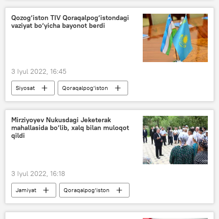
Shavkat Mirziyoyev
Qozog‘iston TIV Qoraqalpog‘istondagi
vaziyat bo‘yicha bayonot berdi
3 Iyul 2022, 16:45
Siyosat
Qoraqalpog‘iston
Qozog‘iston
O‘zbekiston
Mirziyoyev Nukusdagi Jeketerak
mahallasida bo‘lib, xalq bilan muloqot
qildi
3 Iyul 2022, 16:18
Jamiyat
Qoraqalpog‘iston
Shavkat Mirziyoyev