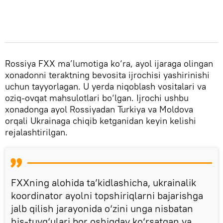
Rossiya FXX ma’lumotiga ko‘ra, ayol ijaraga olingan
xonadonni teraktning bevosita ijrochisi yashirinishi
uchun tayyorlagan. U yerda niqoblash vositalari va
oziq-ovqat mahsulotlari bo‘lgan. Ijrochi ushbu
xonadonga ayol Rossiyadan Turkiya va Moldova
orqali Ukrainaga chiqib ketganidan keyin kelishi
rejalashtirilgan.
FXXning alohida ta’kidlashicha, ukrainalik
koordinator ayolni topshiriqlarni bajarishga
jalb qilish jarayonida o‘zini unga nisbatan
his-tuyg‘ulari bor oshiqday ko‘rsatgan va