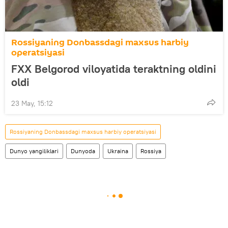
Rossiyaning Donbassdagi maxsus harbiy
operatsiyasi
FXX Belgorod viloyatida teraktning oldini
oldi
23 May, 15:12
Rossiyaning Donbassdagi maxsus harbiy operatsiyasi
Dunyo yangiliklari
Dunyoda
Ukraina
Rossiya