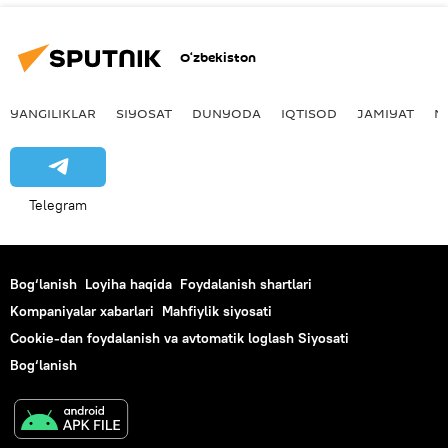
O‘zbekiston
YANGILIKLAR
SIYOSAT
DUNYODA
IQTISOD
JAMIYAT
M
Telegram
Bog‘lanish
Loyiha haqida
Foydalanish shartlari
Kompaniyalar xabarlari
Mahfiylik siyosati
Cookie-dan foydalanish va avtomatik loglash Siyosati
Bog‘lanish