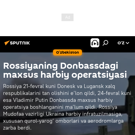
O’Z
O‘zbekiston
Rossiyaning Donbassdagi
maxsus harbiy operatsiyasi
Rossiya 21-fevral kuni Donesk va Lugansk xalq
respublikalarini tan olishini e’lon qildi, 24-fevral kuni
esa Vladimir Putin Donbassda maxsus harbiy
operatsiya boshlanganini ma’lum qildi. Rossiya
Mudofaa vazirligi Ukraina harbiy infratuzilmasiga,
xususan qurol-yarog‘ omborlari va aerodromlarga
zarba berdi.