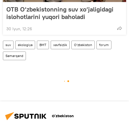
OTB O‘zbekistonning suv xo‘jaligidagi
islohotlarini yuqori baholadi
30 Iyun, 12:26
suv
ekologiya
BMT
xavfsizlik
O‘zbekiston
forum
Samarqand
O‘zbekiston