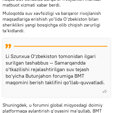
matbuot xizmati xabar berdi.
Muloqotda suv xavfsizligi va barqaror rivojlanish
maqsadlariga erishish yo‘lida O‘zbekiston bilan
sheriklikni yangi bosqichga olib chiqish zarurligi
ta’kidlandi.
Li Szunxua O‘zbekiston tomonidan ilgari
surilgan tashabbus — Samarqandda
o‘tkazilishi rejalashtirilgan suv tejash
bo‘yicha Butunjahon forumiga BMT
maqomini berish taklifini qo‘llab-quvvatladi.
Shuningdek, u forumni global miqyosdagi doimiy
platformaga aylantirish g‘oyasini ma’qullab, BMT