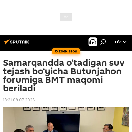
O’Z
O‘zbekiston
Samarqandda o‘tadigan suv
tejash bo‘yicha Butunjahon
forumiga BMT maqomi
beriladi
18:21 08.07.2026