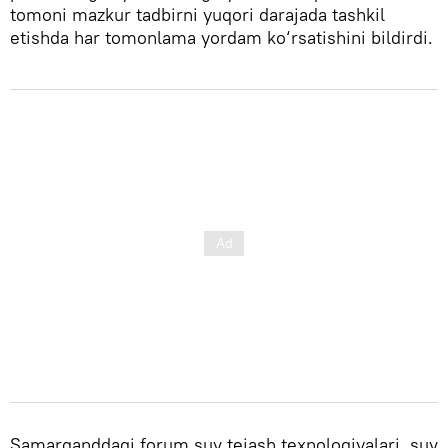
tomoni mazkur tadbirni yuqori darajada tashkil
etishda har tomonlama yordam ko‘rsatishini bildirdi.
Samarqanddagi forum suv tejash texnologiyalari, suv