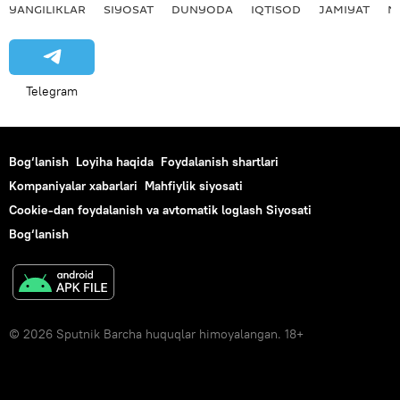
YANGILIKLAR
SIYOSAT
DUNYODA
IQTISOD
JAMIYAT
M
Telegram
Bog‘lanish
Loyiha haqida
Foydalanish shartlari
Kompaniyalar xabarlari
Mahfiylik siyosati
Cookie-dan foydalanish va avtomatik loglash Siyosati
Bog‘lanish
© 2026 Sputnik Barcha huquqlar himoyalangan. 18+