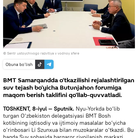
© Sentr ustoychivogo razvitiya v vodnoy sfere
Obuna bo‘lish
BMT Samarqandda o‘tkazilishi rejalashtirilgan
suv tejash bo‘yicha Butunjahon forumiga
maqom berish taklifini qo‘llab-quvvatladi.
TOShKENT, 8-iyul — Sputnik.
Nyu-Yorkda bo‘lib
turgan O‘zbekiston delegatsiyasi BMT Bosh
kotibining iqtisodiy va ijtimoiy masalalar bo‘yicha
o‘rinbosari Li Szunxua bilan muzokaralar o‘tkazdi. Bu
haqda Suv sohasida barqaror rivojlanish markazi