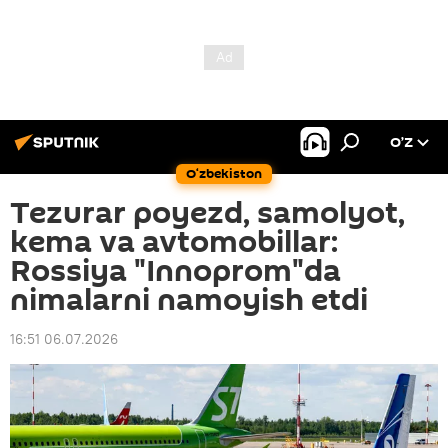
O’Z
O‘zbekiston
Tezurar poyezd, samolyot,
kema va avtomobillar:
Rossiya "Innoprom"da
nimalarni namoyish etdi
16:51 06.07.2026