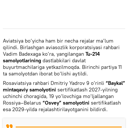
Aviatsiya bo‘yicha ham bir necha rejalar ma’lum
qilindi. Birlashgan aviasozlik korporatsiyasi rahbari
Vadim Badexaga ko‘ra, yangilangan
Tu-214
samolyotlarining
dastlabkilari davlat
buyurtmachilariga yetkazilmoqda. Birinchi partiya 11
ta samolyotdan iborat bo‘lishi aytildi.
Rosaviatsiya rahbari Dmitriy Yadrov 9 o‘rinli
“Baykal”
mintaqaviy samolyotini
sertifikatlash 2027-yilning
uchinchi choragida, 19 yo‘lovchiga mo‘ljallangan
Rossiya–Belarus
“Osvey” samolyotini
sertifikatlash
esa 2029-yilda rejalashtirilayotganini bildirdi.