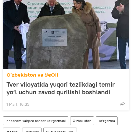
O‘zbekiston va YeOII
Tver viloyatida yuqori tezlikdagi temir
yo‘l uchun zavod qurilishi boshlandi
1 Mart, 16:33
Innoprom xalqaro sanoat ko‘rgazmasi
O‘zbekiston
ko‘rgazma
Rossiya
Dunyoda
Dunyo yangiliklari