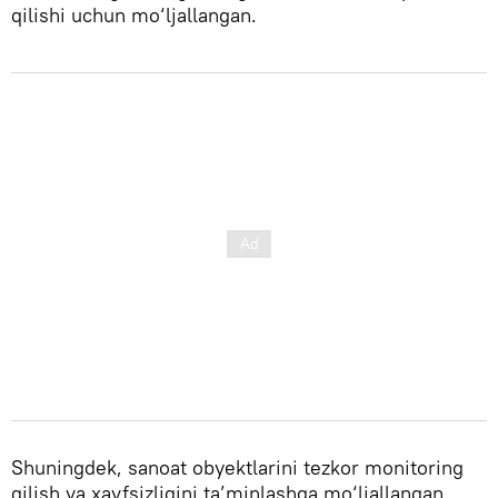
qilishi uchun mo‘ljallangan.
Shuningdek, sanoat obyektlarini tezkor monitoring
qilish va xavfsizligini ta’minlashga mo‘ljallangan