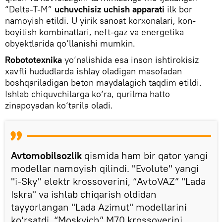
“Delta-T-M”
uchuvchisiz uchish apparati
ilk bor
namoyish etildi. U yirik sanoat korxonalari, kon-
boyitish kombinatlari, neft-gaz va energetika
obyektlarida qo‘llanishi mumkin.
Robototexnika
yo‘nalishida esa inson ishtirokisiz
xavfli hududlarda ishlay oladigan masofadan
boshqariladigan beton maydalagich taqdim etildi.
Ishlab chiquvchilarga ko‘ra, qurilma hatto
zinapoyadan ko‘tarila oladi.
Avtomobilsozlik
qismida ham bir qator yangi
modellar namoyish qilindi. "Evolute" yangi
"i-Sky" elektr krossoverini, “AvtoVAZ” "Lada
Iskra" va ishlab chiqarish oldidan
tayyorlangan "Lada Azimut" modellarini
ko‘rsatdi. “Moskvich” M70 krossoverini,