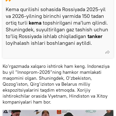
Kema qurilishi sohasida Rossiyada 2025-yil
va 2026-yilning birinchi yarmida 150 tadan
ortiq turli
kema
topshirilgani ma’lum qilindi.
Shuningdek, suyultirilgan gaz tashish uchun
to‘liq Rossiyada ishlab chiqiladigan
tanker
loyihalash ishlari boshlangani aytildi.
Ko‘rgazmada xalqaro ishtirok ham keng. Indoneziya
bu yil “Innoprom-2026”ning hamkor mamlakati
maqomini olgan. Shuningdek, O‘zbekiston,
Qozog‘iston, Qirg‘iziston va Belarus milliy
ekspozitsiyalarini taqdim etmoqda. Xorijiy
ishtirokchilar orasida Vyetnam, Hindiston va Xitoy
kompaniyalari ham bor.