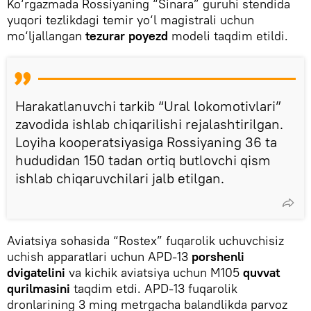
Ko‘rgazmada Rossiyaning “Sinara” guruhi stendida
yuqori tezlikdagi temir yo‘l magistrali uchun
mo‘ljallangan
tezurar poyezd
modeli taqdim etildi.
Harakatlanuvchi tarkib “Ural lokomotivlari”
zavodida ishlab chiqarilishi rejalashtirilgan.
Loyiha kooperatsiyasiga Rossiyaning 36 ta
hududidan 150 tadan ortiq butlovchi qism
ishlab chiqaruvchilari jalb etilgan.
Aviatsiya sohasida “Rostex” fuqarolik uchuvchisiz
uchish apparatlari uchun APD-13
porshenli
dvigatelini
va kichik aviatsiya uchun M105
quvvat
qurilmasini
taqdim etdi. APD-13 fuqarolik
dronlarining 3 ming metrgacha balandlikda parvoz