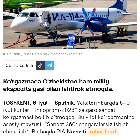
© Sputnik / Nina Parshina
/
Mediabankka o‘tish
Obuna bo‘lish
Ko‘rgazmada O‘zbekiston ham milliy
ekspozitsiyasi bilan ishtirok etmoqda.
TOShKENT, 6-iyul — Sputnik.
Yekaterinburgda 6–9
iyul kunlari “Innoprom-2026” xalqaro sanoat
ko‘rgazmasi bo‘lib o‘tmoqda. Bu yilgi ko‘rgazmaning
asosiy mavzusi: “Sanoat 360: chegaralarsiz ishlab
chiqarish”. Bu haqda RIA Novosti
xabar berdi
.