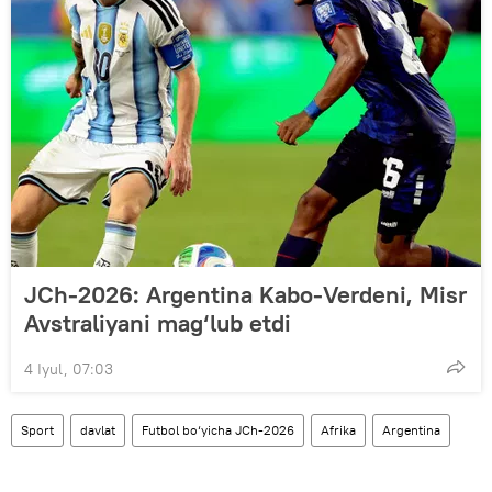
JCh-2026: Argentina Kabo-Verdeni, Misr
Avstraliyani mag‘lub etdi
4 Iyul, 07:03
Sport
davlat
Futbol bo‘yicha JCh-2026
Afrika
Argentina