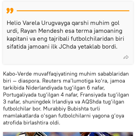
Helio Varela Urugvayga qarshi muhim gol
urdi, Rayan Mendesh esa terma jamoaning
kapitani va eng tajribali futbolchilaridan biri
sifatida jamoani ilk JChda yetaklab bordi.
Kabo-Verde muvaffaqiyatining muhim sabablaridan
biri — diaspora. Reuters ma’lumotiga ko‘ra, jamoa
tarkibida Niderlandiyada tug‘ilgan 6 nafar,
Portugaliyada tug‘ilgan 4 nafar, Fransiyada tug‘ilgan
3 nafar, shuningdek Irlandiya va AQShda tug‘ilgan
futbolchilar bor. Murabbiy Bubishta turli
mamlakatlarda o‘sgan futbolchilarni yagona g‘oya
atrofida birlashtira oldi.