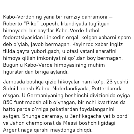
Kabo-Verdening yana bir ramziy qahramoni —
Roberto “Piko” Lopesh. Irlandiyada tug‘ilgan
himoyachi bir paytlar Kabo-Verde futbol
federatsiyasidan LinkedIn orqali kelgan xabarni spam
deb o‘ylab, javob bermagan. Keyinroq xabar ingliz
tilida qayta yuborilgach, u otasi vatani sharafini
himoya qilish imkoniyatini qo‘ldan boy bermagan.
Bugun u Kabo-Verde himoyasining muhim
figuralaridan biriga aylandi.
Jamoada boshqa qiziq hikoyalar ham ko‘p. 23 yoshli
Sidni Lopesh Kabral Niderlandiyada, Rotterdamda
o‘sgan. U Germaniyaning beshinchi divizionida oyiga
850 funt maosh olib o‘ynagan, birinchi kvartirasida
hatto parda o‘rniga paketlardan foydalanganini
aytgan. Shunga qaramay, u Benfikagacha yetib bordi
va Jahon chempionatida Messi boshchiligidagi
Argentinaga qarshi maydonga chiqdi.