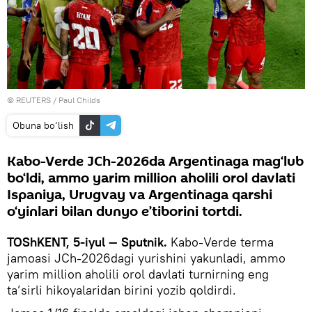
© REUTERS / Paul Childs
Obuna bo‘lish
Kabo-Verde JCh-2026da Argentinaga mag‘lub
bo‘ldi, ammo yarim million aholili orol davlati
Ispaniya, Urugvay va Argentinaga qarshi
o‘yinlari bilan dunyo e’tiborini tortdi.
TOShKENT, 5-iyul — Sputnik.
Kabo-Verde terma
jamoasi JCh-2026dagi yurishini yakunladi, ammo
yarim million aholili orol davlati turnirning eng
ta’sirli hikoyalaridan birini yozib qoldirdi.