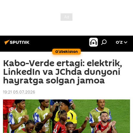
O’Z
O‘zbekiston
Kabo-Verde ertagi: elektrik,
LinkedIn va JChda dunyoni
hayratga solgan jamoa
19:21 05.07.2026