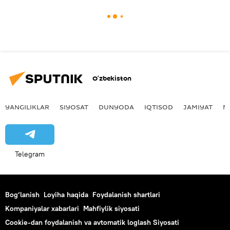
O‘zbekiston
YANGILIKLAR
SIYOSAT
DUNYODA
IQTISOD
JAMIYAT
M
Telegram
Bog‘lanish
Loyiha haqida
Foydalanish shartlari
Kompaniyalar xabarlari
Mahfiylik siyosati
Cookie-dan foydalanish va avtomatik loglash Siyosati