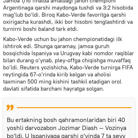
Jamoa 1/16 finalda amaldagi jahon chempioni
Argentinaga qarshi maydonga tushdi va 3:2 hisobida
mag‘lub bo‘ldi. Biroq Kabo-Verde favoritga qarshi
oxirigacha kurashdi, ikki bor hisobni tenglashtirdi va
turnirni boshi baland tark etdi.
Kabo-Verde uchun bu jahon chempionatidagi ilk
ishtirok edi. Shunga qaramay, jamoa guruh
bosqichida Ispaniya va Urugvay kabi nomdor raqiblar
bilan durang o‘ynab, pley-offga chiqishga muvaffaq
bo‘ldi. Reuters yozishicha, Kabo-Verde turnirga FIFA
reytingida 67-o‘rinda kirib kelgan va aholisi
taxminan 500 ming kishini tashkil etadigan orol
davlati sifatida barchani hayratga solgan.
Bu ertakning bosh qahramonlaridan biri 40
yoshli darvozabon Jozimar Diash — Vozinya
bo‘ldi. U Ispaniyaga qarshi o‘yinda 7 ta seyv