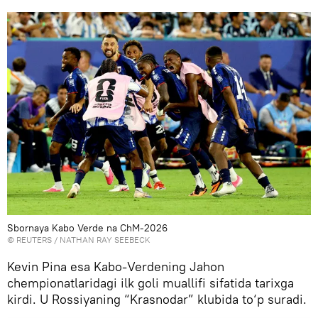
Sbornaya Kabo Verde na ChM-2026
© REUTERS / NATHAN RAY SEEBECK
Kevin Pina esa Kabo-Verdening Jahon
chempionatlaridagi ilk goli muallifi sifatida tarixga
kirdi. U Rossiyaning “Krasnodar” klubida to‘p suradi.