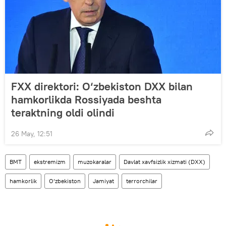
FXX direktori: O‘zbekiston DXX bilan
hamkorlikda Rossiyada beshta
teraktning oldi olindi
26 May, 12:51
BMT
ekstremizm
muzokaralar
Davlat xavfsizlik xizmati (DXX)
hamkorlik
O‘zbekiston
Jamiyat
terrorchilar