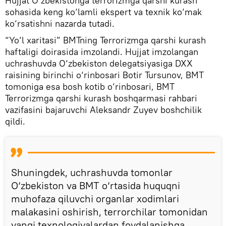
Hujjat O‘zbekistonga terrorizmga qarshi kurash
sohasida keng ko‘lamli ekspert va texnik ko‘mak
ko‘rsatishni nazarda tutadi.
“Yo‘l xaritasi” BMTning Terrorizmga qarshi kurash
haftaligi doirasida imzolandi. Hujjat imzolangan
uchrashuvda O‘zbekiston delegatsiyasiga DXX
raisining birinchi o‘rinbosari Botir Tursunov, BMT
tomoniga esa bosh kotib o‘rinbosari, BMT
Terrorizmga qarshi kurash boshqarmasi rahbari
vazifasini bajaruvchi Aleksandr Zuyev boshchilik
qildi.
Shuningdek, uchrashuvda tomonlar
O‘zbekiston va BMT o‘rtasida huquqni
muhofaza qiluvchi organlar xodimlari
malakasini oshirish, terrorchilar tomonidan
yangi texnologiyalardan foydalanishga