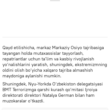
Qayd etilishicha, markaz Markaziy Osiyo tajribasiga
tayangan holda mutaxassislar tayyorlash,
repatriantlar uchun ta’lim va kasbiy rivojlanish
yo‘nalishlarini yaratish, shuningdek, ekstremizmning
oldini olish bo‘yicha xalqaro tajriba almashish
maydoniga aylanishi mumkin.
Shuningdek, Nyu-Yorkda O‘zbekiston delegatsiyasi
BMT Terrorizmga qarshi kurash qo‘mitasi Ijroiya
direktorati direktori Natalya German bilan ham
muzokaralar o‘tkazdi.