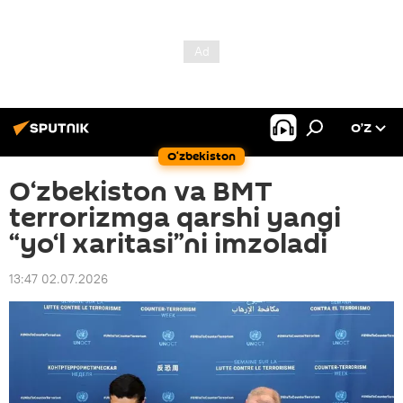
O’Z
O‘zbekiston
O‘zbekiston va BMT
terrorizmga qarshi yangi
“yo‘l xaritasi”ni imzoladi
13:47 02.07.2026