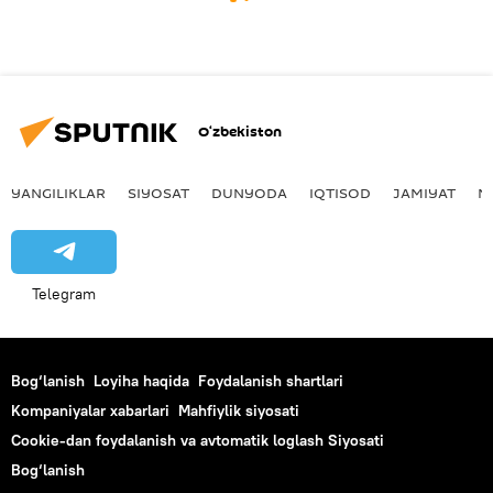
O‘zbekiston
YANGILIKLAR
SIYOSAT
DUNYODA
IQTISOD
JAMIYAT
M
Telegram
Bog‘lanish
Loyiha haqida
Foydalanish shartlari
Kompaniyalar xabarlari
Mahfiylik siyosati
Cookie-dan foydalanish va avtomatik loglash Siyosati
Bog‘lanish