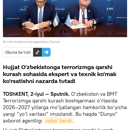
© Informatsionnoe agentstvo Dunyo
Obuna bo‘lish
Hujjat O‘zbekistonga terrorizmga qarshi
kurash sohasida ekspert va texnik ko‘mak
ko‘rsatishni nazarda tutadi
TOShKENT, 2-iyul — Sputnik.
O‘zbekiston va BMT
Terrorizmga qarshi kurash boshqarmasi o‘rtasida
2026–2027 yillarga mo‘ljallangan hamkorlik bo‘yicha
yangi “yo‘l xaritasi” imzolandi. Bu haqda "Dunyo"
axborot agentligi
xabar berdi
.