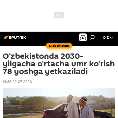
O’Z
O‘zbekiston
O‘zbekistonda 2030-
yilgacha o‘rtacha umr ko‘rish
78 yoshga yetkaziladi
14:33 02.07.2026