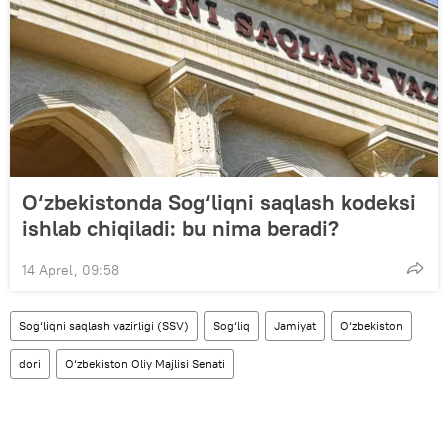
O‘zbekistonda Sog‘liqni saqlash kodeksi
ishlab chiqiladi: bu nima beradi?
14 Aprel, 09:58
Sog‘liqni saqlash vazirligi (SSV)
Sog‘liq
Jamiyat
O‘zbekiston
dori
O‘zbekiston Oliy Majlisi Senati