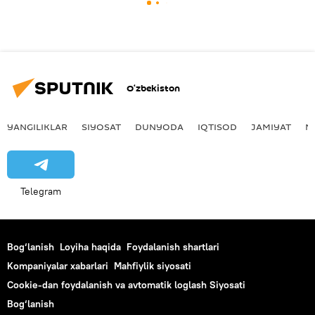
O‘zbekiston
YANGILIKLAR
SIYOSAT
DUNYODA
IQTISOD
JAMIYAT
M
Telegram
Bog‘lanish
Loyiha haqida
Foydalanish shartlari
Kompaniyalar xabarlari
Mahfiylik siyosati
Cookie-dan foydalanish va avtomatik loglash Siyosati
Bog‘lanish