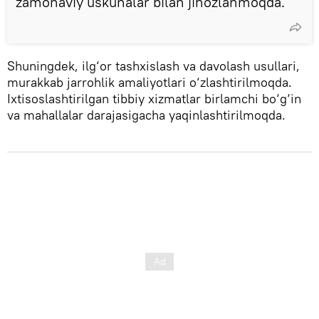
zamonaviy uskunalar bilan jihozlanmoqda.
Shuningdek, ilg‘or tashxislash va davolash usullari,
murakkab jarrohlik amaliyotlari o‘zlashtirilmoqda.
Ixtisoslashtirilgan tibbiy xizmatlar birlamchi bo‘g‘in
va mahallalar darajasigacha yaqinlashtirilmoqda.