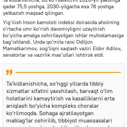
qadar 75,5 yoshga, 2030-yilgacha esa 78 yoshga
yetkazish maqsad qilingan.
Yig‘ilish Inson kamoloti indeksi doirasida aholining
o‘rtacha umr ko‘rish davomiyligini uzaytirish
bo‘yicha amalga oshirilayotgan ishlar muhokamasiga
bag‘ishlandi. Unda qo‘mita raisi Odiljon
Mamatkarimov, sog‘liqni saqlash vaziri Eldor Adilov,
senatorlar va vazirlik mas’ullari ishtirok etdi.
Ta’kidlanishicha, so‘nggi yillarda tibbiy
xizmatlar sifatini yaxshilash, barvaqt o‘lim
holatlarini kamaytirish va kasalliklarni erta
aniqlash bo‘yicha kompleks choralar
ko‘rilmoqda. Sohaga ajratilayotgan
mablag‘lar oshirilib, tibbiyot muassasalari