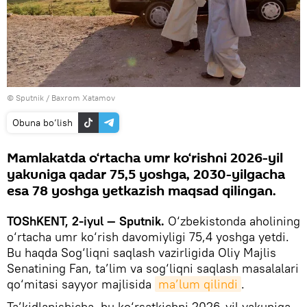
© Sputnik /
Baxrom Xatamov
Obuna bo‘lish
Mamlakatda o‘rtacha umr ko‘rishni 2026-yil
yakuniga qadar 75,5 yoshga, 2030-yilgacha
esa 78 yoshga yetkazish maqsad qilingan.
TOShKENT, 2-iyul — Sputnik.
O‘zbekistonda aholining
o‘rtacha umr ko‘rish davomiyligi 75,4 yoshga yetdi.
Bu haqda Sog‘liqni saqlash vazirligida Oliy Majlis
Senatining Fan, ta’lim va sog‘liqni saqlash masalalari
qo‘mitasi sayyor majlisida
ma’lum qilindi
.
Ta’kidlanishicha, bu ko‘rsatkichni 2026-yil yakuniga