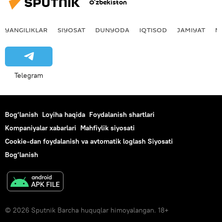
O‘zbekiston
YANGILIKLAR
SIYOSAT
DUNYODA
IQTISOD
JAMIYAT
M
Telegram
Bog‘lanish
Loyiha haqida
Foydalanish shartlari
Kompaniyalar xabarlari
Mahfiylik siyosati
Cookie-dan foydalanish va avtomatik loglash Siyosati
Bog‘lanish
© 2026 Sputnik Barcha huquqlar himoyalangan. 18+