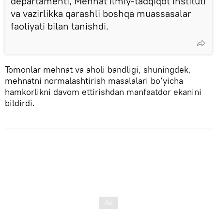
departamenti, Mehnat ilmiy-tadqiqot instituti
va vazirlikka qarashli boshqa muassasalar
faoliyati bilan tanishdi.
Tomonlar mehnat va aholi bandligi, shuningdek,
mehnatni normalashtirish masalalari bo‘yicha
hamkorlikni davom ettirishdan manfaatdor ekanini
bildirdi.