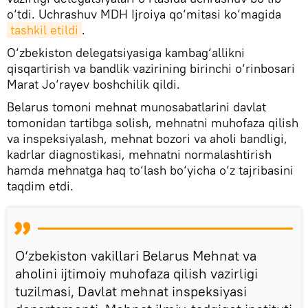
o‘tdi. Uchrashuv MDH Ijroiya qo‘mitasi ko‘magida
tashkil etildi
.
O‘zbekiston delegatsiyasiga kambag‘allikni
qisqartirish va bandlik vazirining birinchi o‘rinbosari
Marat Jo‘rayev boshchilik qildi.
Belarus tomoni mehnat munosabatlarini davlat
tomonidan tartibga solish, mehnatni muhofaza qilish
va inspeksiyalash, mehnat bozori va aholi bandligi,
kadrlar diagnostikasi, mehnatni normalashtirish
hamda mehnatga haq to‘lash bo‘yicha o‘z tajribasini
taqdim etdi.
O‘zbekiston vakillari Belarus Mehnat va
aholini ijtimoiy muhofaza qilish vazirligi
tuzilmasi, Davlat mehnat inspeksiyasi