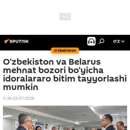
O’Z
O‘zbekiston
O‘zbekiston va Belarus
mehnat bozori bo‘yicha
idoralararo bitim tayyorlashi
mumkin
11:36 02.07.2026