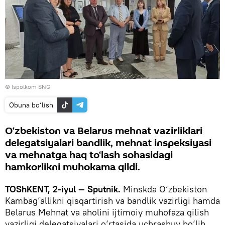
© Ispolkom SNG
Obuna bo‘lish
O‘zbekiston va Belarus mehnat vazirliklari
delegatsiyalari bandlik, mehnat inspeksiyasi
va mehnatga haq to‘lash sohasidagi
hamkorlikni muhokama qildi.
TOShKENT, 2-iyul — Sputnik.
Minskda O‘zbekiston
Kambag‘allikni qisqartirish va bandlik vazirligi hamda
Belarus Mehnat va aholini ijtimoiy muhofaza qilish
vazirligi delegatsiyalari o‘rtasida uchrashuv bo‘lib