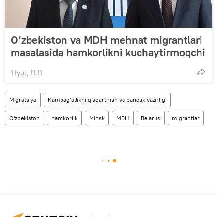
O‘zbekiston va MDH mehnat migrantlari
masalasida hamkorlikni kuchaytirmoqchi
1 Iyul, 11:11
Migratsiya
Kambag‘allikni qisqartirish va bandlik vazirligi
O‘zbekiston
hamkorlik
Minsk
MDH
Belarus
migrantlar