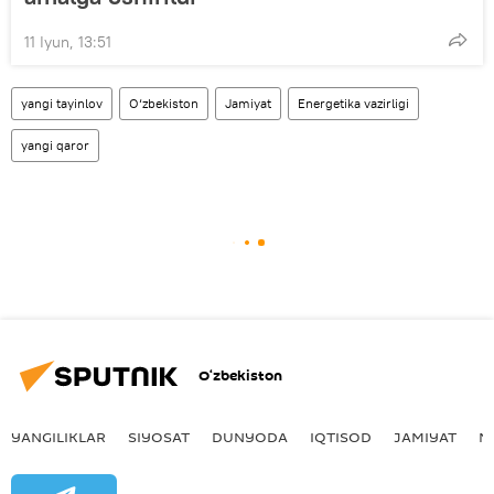
11 Iyun, 13:51
yangi tayinlov
O‘zbekiston
Jamiyat
Energetika vazirligi
yangi qaror
O‘zbekiston
YANGILIKLAR
SIYOSAT
DUNYODA
IQTISOD
JAMIYAT
M