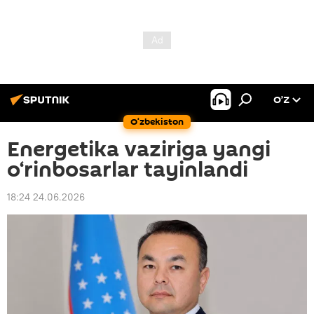
O’Z
O‘zbekiston
Energetika vaziriga yangi
o‘rinbosarlar tayinlandi
18:24 24.06.2026