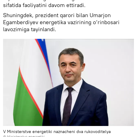
sifatida faoliyatini davom ettiradi.
Shuningdek, prezident qarori bilan Umarjon
Egamberdiyev energetika vazirining o‘rinbosari
lavozimiga tayinlandi.
V Ministerstve energetiki naznacheni dva rukovoditelya
© Ministerstvo energetiki