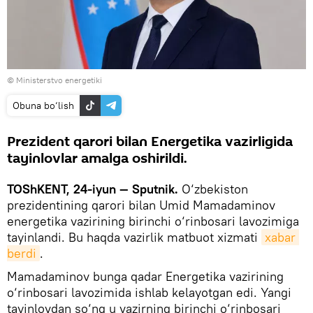
© Ministerstvo energetiki
Obuna bo‘lish
Prezident qarori bilan Energetika vazirligida
tayinlovlar amalga oshirildi.
TOShKENT, 24-iyun — Sputnik.
O‘zbekiston
prezidentining qarori bilan Umid Mamadaminov
energetika vazirining birinchi o‘rinbosari lavozimiga
tayinlandi. Bu haqda vazirlik matbuot xizmati
xabar 
berdi
.
Mamadaminov bunga qadar Energetika vazirining
o‘rinbosari lavozimida ishlab kelayotgan edi. Yangi
tayinlovdan so‘ng u vazirning birinchi o‘rinbosari