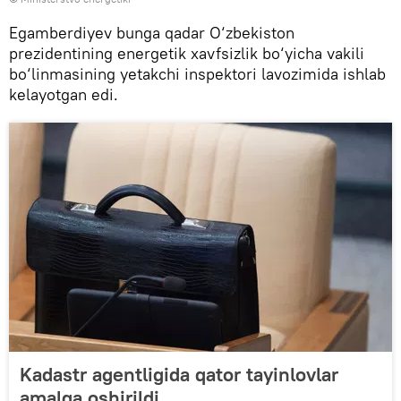
Egamberdiyev bunga qadar O‘zbekiston
prezidentining energetik xavfsizlik bo‘yicha vakili
bo‘linmasining yetakchi inspektori lavozimida ishlab
kelayotgan edi.
Kadastr agentligida qator tayinlovlar
amalga oshirildi