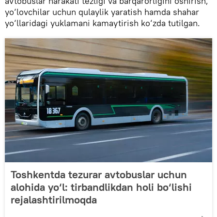
avtobuslar harakati tezligi va barqarorligini oshirish,
yo‘lovchilar uchun qulaylik yaratish hamda shahar
yo‘llaridagi yuklamani kamaytirish ko‘zda tutilgan.
Toshkentda tezurar avtobuslar uchun
alohida yo‘l: tirbandlikdan holi bo‘lishi
rejalashtirilmoqda