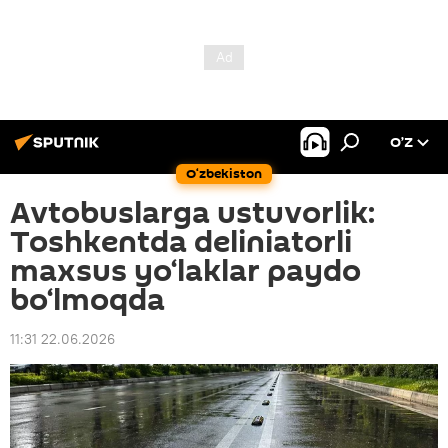
O’Z
O‘zbekiston
Avtobuslarga ustuvorlik:
Toshkentda deliniatorli
maxsus yo‘laklar paydo
bo‘lmoqda
11:31 22.06.2026