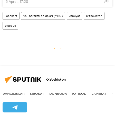
5 Aprel, 17:20
Toshkent
yo‘l harakati qoidalari (YHQ)
Jamiyat
O‘zbekiston
avtobus
O‘zbekiston
YANGILIKLAR
SIYOSAT
DUNYODA
IQTISOD
JAMIYAT
M