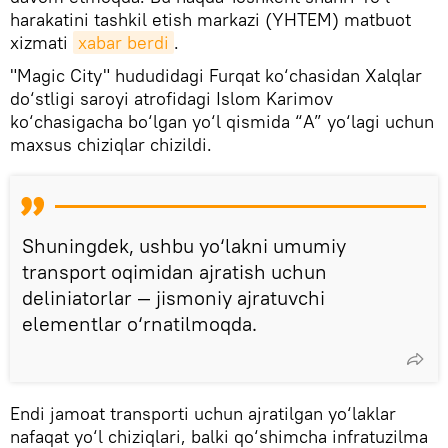
harakatini tashkil etish markazi (YHTEM) matbuot
xizmati
xabar berdi
.
"Magic City" hududidagi Furqat ko‘chasidan Xalqlar
do‘stligi saroyi atrofidagi Islom Karimov
ko‘chasigacha bo‘lgan yo‘l qismida “A” yo‘lagi uchun
maxsus chiziqlar chizildi.
Shuningdek, ushbu yo‘lakni umumiy
transport oqimidan ajratish uchun
deliniatorlar — jismoniy ajratuvchi
elementlar o‘rnatilmoqda.
Endi jamoat transporti uchun ajratilgan yo‘laklar
nafaqat yo‘l chiziqlari, balki qo‘shimcha infratuzilma