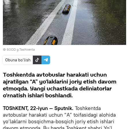
© SODD g.Tashkenta
Obuna bo‘lish
Toshkentda avtobuslar harakati uchun
ajratilgan “A” yo‘laklarini joriy etish davom
etmoqda. Yangi uchastkada deliniatorlar
o‘rnatish ishlari boshlandi.
TOShKENT, 22-iyun — Sputnik.
Toshkentda
avtobuslar harakati uchun “A” toifasidagi alohida
yo‘laklarni bosqichma-bosqich joriy etish ishlari
davom etmoqda. Bu haqda Toshkent shahri Yo‘l