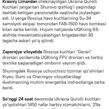
Krasniy Limandan
chekinayotgan Ukraina Qurolli
Kuchlari jangarilari Shurovo qishlog‘i yaqinidagi
tashlab ketilgan pansionatda vaqtincha joylashgan
edi. U yerga Rossiya havo kuchlarining Su-34
samolyoti ekipaji tomonidan FAB-1500 havo bombasi
bilan zarba berildi. Hujum natijasida UQKning 63-
alohida mexanizatsiyalashgan brigadasidan 30
tagacha askari yo‘q qilindi.
Zaporojye viloyatida
Rossiya kuchlari "Geran"
dronlari yordamida UQKning FPV dronlari va harbiy
texnika saqlanadigan omborni vayron qildi.
Shuningdek Rossiya uchuvchisiz tizimlar qo‘shinlari
Kiyev, Sumi va Chernigov viloyatlaridagi
dushmanning muhim energetika inshootlariga zarba
berdi.
So‘nggi 24 soat
davomida Ukraina Qurolli kuchlari
yo‘qotishlari 1450 nafar harbiy xizmatchilarni, 21ta