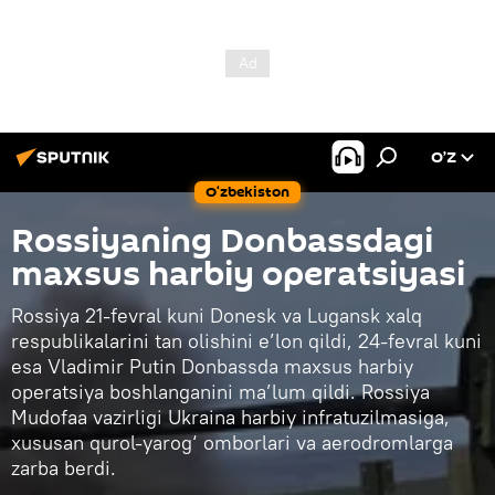
O’Z
O‘zbekiston
Rossiyaning Donbassdagi
maxsus harbiy operatsiyasi
Rossiya 21-fevral kuni Donesk va Lugansk xalq
respublikalarini tan olishini e’lon qildi, 24-fevral kuni
esa Vladimir Putin Donbassda maxsus harbiy
operatsiya boshlanganini ma’lum qildi. Rossiya
Mudofaa vazirligi Ukraina harbiy infratuzilmasiga,
xususan qurol-yarog‘ omborlari va aerodromlarga
zarba berdi.