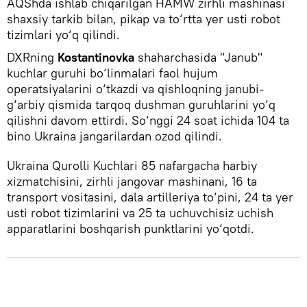
AQShda ishlab chiqarilgan HAMW zirhli mashinasi
shaxsiy tarkib bilan, pikap va to‘rtta yer usti robot
tizimlari yo‘q qilindi.
DXRning
Kostantinovka
shaharchasida "Janub"
kuchlar guruhi bo‘linmalari faol hujum
operatsiyalarini o‘tkazdi va qishloqning janubi-
g‘arbiy qismida tarqoq dushman guruhlarini yo‘q
qilishni davom ettirdi. So‘nggi 24 soat ichida 104 ta
bino Ukraina jangarilardan ozod qilindi.
Ukraina Qurolli Kuchlari 85 nafargacha harbiy
xizmatchisini, zirhli jangovar mashinani, 16 ta
transport vositasini, dala artilleriya to‘pini, 24 ta yer
usti robot tizimlarini va 25 ta uchuvchisiz uchish
apparatlarini boshqarish punktlarini yo‘qotdi.