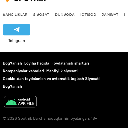
YANGILIKLAR
SIYOSAT
DUNYODA
IQTISOD
JAMIYAT
M
Telegram
Bog‘lanish
Loyiha haqida
Foydalanish shartlari
Kompaniyalar xabarlari
Mahfiylik siyosati
Cookie-dan foydalanish va avtomatik loglash Siyosati
Bog‘lanish
© 2026 Sputnik Barcha huquqlar himoyalangan. 18+