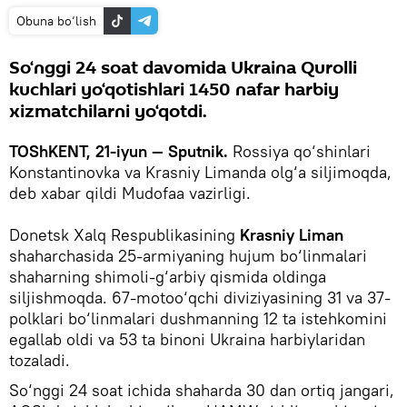
Obuna bo‘lish
So‘nggi 24 soat davomida Ukraina Qurolli
kuchlari yo‘qotishlari 1450 nafar harbiy
xizmatchilarni yo‘qotdi.
TOShKENT, 21-iyun — Sputnik.
Rossiya qo‘shinlari
Konstantinovka va Krasniy Limanda olg‘a siljimoqda,
deb xabar qildi Mudofaa vazirligi.
Donetsk Xalq Respublikasining
Krasniy Liman
shaharchasida 25-armiyaning hujum bo‘linmalari
shaharning shimoli-g‘arbiy qismida oldinga
siljishmoqda. 67-motoo‘qchi diviziyasining 31 va 37-
polklari bo‘linmalari dushmanning 12 ta istehkomini
egallab oldi va 53 ta binoni Ukraina harbiylaridan
tozaladi.
So‘nggi 24 soat ichida shaharda 30 dan ortiq jangari,