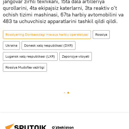
jangovar zirhli texnikani, 15ta dala artilleriya
qurollarini, 4ta ekipajsiz katerlarni, 3ta reaktiv o‘t
ochish tizimi mashinasi, 67ta harbiy avtomobilini va
483 ta uchuvchisiz apparatlarini tashkil qildi qildi.
Rossiyaning Donbassdagi maxsus harbiy operatsiyasi
Rossiya
Ukraina
Donesk xalq respublikasi (DXR)
Lugansk xalq respublikasi (LXR)
Zaporojye viloyati
Rossiya Mudofaa vazirligi
O‘zbekiston