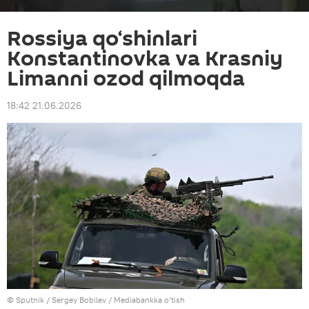
Rossiya qo‘shinlari
Konstantinovka va Krasniy
Limanni ozod qilmoqda
18:42 21.06.2026
© Sputnik / Sergey Bobilev
/
Mediabankka o‘tish