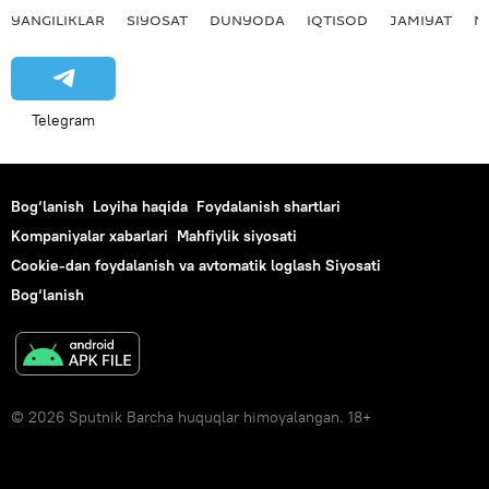
YANGILIKLAR
SIYOSAT
DUNYODA
IQTISOD
JAMIYAT
M
Telegram
Bog‘lanish
Loyiha haqida
Foydalanish shartlari
Kompaniyalar xabarlari
Mahfiylik siyosati
Cookie-dan foydalanish va avtomatik loglash Siyosati
Bog‘lanish
© 2026 Sputnik Barcha huquqlar himoyalangan. 18+