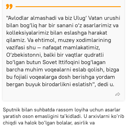
"Avlodlar almashadi va biz Ulug‘ Vatan urushi
bilan bog‘liq har bir sanani o‘z asarlarimiz va
kolleksiyalarimiz bilan eslashga harakat
qilamiz. Va ehtimol, muzey xodimlarining
vazifasi shu — nafaqat mamlakatimiz,
O‘zbekistonni, balki bir vaqtlar qudratli
bo‘lgan butun Sovet Ittifoqini bog‘lagan
barcha muhim voqealarni eslab qolish, bizga
bu fojiali voqealarga dosh berishga yordam
bergan buyuk birodarlikni eslatish", dedi u.
Sputnik bilan suhbatda rassom loyiha uchun asarlar
yaratish oson emasligini ta’kidladi. U arxivlarni ko‘rib
chiqdi va halok bo‘lgan bolalar, asirlik va