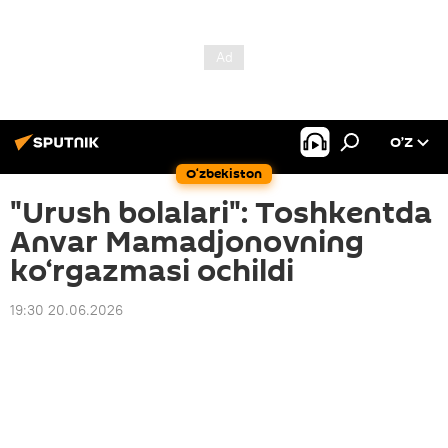
O’Z
O‘zbekiston
"Urush bolalari": Toshkentda
Anvar Mamadjonovning
ko‘rgazmasi ochildi
19:30 20.06.2026