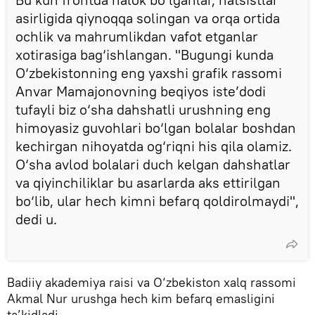
asirligida qiynoqqa solingan va orqa ortida
ochlik va mahrumlikdan vafot etganlar
xotirasiga bag‘ishlangan. "Bugungi kunda
O‘zbekistonning eng yaxshi grafik rassomi
Anvar Mamajonovning beqiyos iste’dodi
tufayli biz o‘sha dahshatli urushning eng
himoyasiz guvohlari bo‘lgan bolalar boshdan
kechirgan nihoyatda og‘riqni his qila olamiz.
O‘sha avlod bolalari duch kelgan dahshatlar
va qiyinchiliklar bu asarlarda aks ettirilgan
bo‘lib, ular hech kimni befarq qoldirolmaydi",
dedi u.
Badiiy akademiya raisi va O‘zbekiston xalq rassomi
Akmal Nur urushga hech kim befarq emasligini
ta’kidladi.