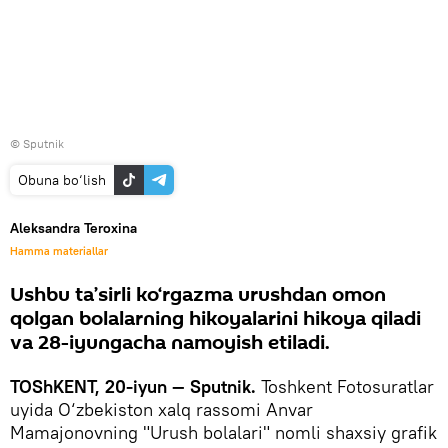
© Sputnik
Obuna bo‘lish
Aleksandra Teroxina
Hamma materiallar
Ushbu ta’sirli ko‘rgazma urushdan omon
qolgan bolalarning hikoyalarini hikoya qiladi
va 28-iyungacha namoyish etiladi.
TOShKENT, 20-iyun — Sputnik.
Toshkent Fotosuratlar
uyida O‘zbekiston xalq rassomi Anvar
Mamajonovning "Urush bolalari" nomli shaxsiy grafik