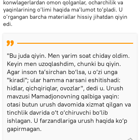
konwlagerlardan omon qolganlar, ocharchilik va
yaqinlarining o‘limi haqida ma’lumot to‘pladi. U
o‘rgangan barcha materiallar hissiy jihatdan qiyin
edi.
"Bu juda qiyin. Men yarim soat chiday oldim.
Keyin men uzoqlashdim, chunki bu qiyin.
Agar inson ta’sirchan bo‘lsa, u o‘zi unga
"kiradi"; ular hamma narsani eshitishadi:
hidlar, qichqiriqlar, ovozlar", dedi u. Urush
mavzusi Mamadjonovning qalbiga yaqin:
otasi butun urush davomida xizmat qilgan va
tinchlik davrida o‘t o‘chiruvchi bo‘lib
ishlagan. U farzandlariga urush haqida ko‘p
gapirmagan.