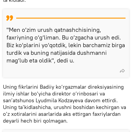
"Men o‘zim urush qatnashchisining,
faxriyning o‘g‘liman. Bu o‘zgacha urush edi.
Biz ko‘plarini yo‘qotdik, lekin barchamiz birga
turdik va buning natijasida dushmanni
mag‘lub eta oldik", dedi u.
Uning fikrlarini Badiiy ko‘rgazmalar direksiyasining
ilmiy ishlar bo‘yicha direktor o‘rinbosari va
san’atshunos Lyudmila Kodzayeva davom ettirdi.
Uning ta’kidlashicha, urushni boshidan kechirgan va
o‘z xotiralarini asarlarida aks ettirgan faxriylardan
deyarli hech biri qolmagan.