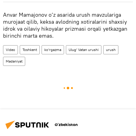
Anvar Mamajonov o‘z asarida urush mavzulariga
murojaat qilib, keksa avlodning xotiralarini shaxsiy
idrok va oilaviy hikoyalar prizmasi orqali yetkazgan
birinchi marta emas.
Video
Toshkent
ko‘rgazma
Ulug‘ Vatan urushi
urush
Madaniyat
O‘zbekiston