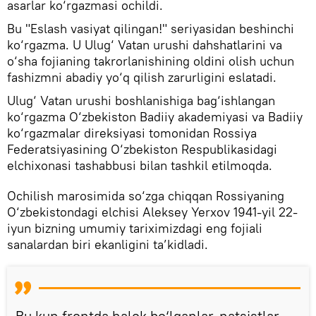
asarlar ko‘rgazmasi ochildi.
Bu "Eslash vasiyat qilingan!" seriyasidan beshinchi
ko‘rgazma. U Ulug‘ Vatan urushi dahshatlarini va
o‘sha fojianing takrorlanishining oldini olish uchun
fashizmni abadiy yo‘q qilish zarurligini eslatadi.
Ulug‘ Vatan urushi boshlanishiga bag‘ishlangan
ko‘rgazma O‘zbekiston Badiiy akademiyasi va Badiiy
ko‘rgazmalar direksiyasi tomonidan Rossiya
Federatsiyasining O‘zbekiston Respublikasidagi
elchixonasi tashabbusi bilan tashkil etilmoqda.
Ochilish marosimida so‘zga chiqqan Rossiyaning
O‘zbekistondagi elchisi Aleksey Yerxov 1941-yil 22-
iyun bizning umumiy tariximizdagi eng fojiali
sanalardan biri ekanligini ta’kidladi.
Bu kun frontda halok bo‘lganlar, natsistlar