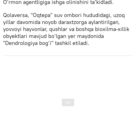
O‘rmon agentligiga ishga olinishini ta’kidladi.
Qolaversa, "Oqtepa" suv ombori hududidagi, uzoq
yillar davomida noyob daraxtzorga aylantirilgan,
yovvoyi hayvonlar, qushlar va boshqa bioxilma-xillik
obyektlari mavjud bo‘lgan yer maydonida
"Dendrologiya bog‘i" tashkil etiladi.