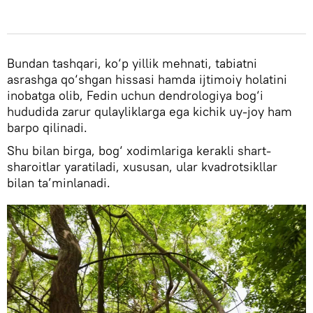
Bundan tashqari, ko‘p yillik mehnati, tabiatni
asrashga qo‘shgan hissasi hamda ijtimoiy holatini
inobatga olib, Fedin uchun dendrologiya bog‘i
hududida zarur qulayliklarga ega kichik uy-joy ham
barpo qilinadi.
Shu bilan birga, bog‘ xodimlariga kerakli shart-
sharoitlar yaratiladi, xususan, ular kvadrotsikllar
bilan ta’minlanadi.