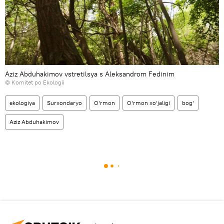
Aziz Abduhakimov vstretilsya s Aleksandrom Fedinim
© Komitet po Ekologii
ekologiya
Surxondaryo
O‘rmon
O‘rmon xo‘jaligi
bog‘
Aziz Abduhakimov