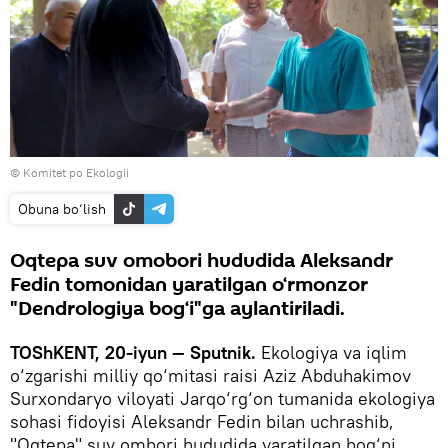
© Komitet po Ekologii
Obuna bo‘lish
Oqtepa suv omobori hududida Aleksandr
Fedin tomonidan yaratilgan o‘rmonzor
"Dendrologiya bog‘i"ga aylantiriladi.
TOShKENT, 20-iyun — Sputnik.
Ekologiya va iqlim
o‘zgarishi milliy qo‘mitasi raisi Aziz Abduhakimov
Surxondaryo viloyati Jarqo‘rg‘on tumanida ekologiya
sohasi fidoyisi Aleksandr Fedin bilan uchrashib,
"Oqtepa" suv ombori hududida yaratilgan bog‘ni