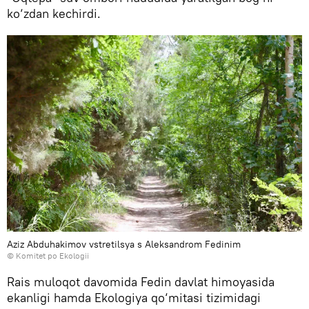
ko‘zdan kechirdi.
Aziz Abduhakimov vstretilsya s Aleksandrom Fedinim
© Komitet po Ekologii
Rais muloqot davomida Fedin davlat himoyasida
ekanligi hamda Ekologiya qo‘mitasi tizimidagi