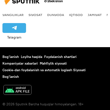
O‘zbekiston
YANGILIKLAR
SIYOSAT
DUNYODA
IQTISOD
JAMIYAT
M
Telegram
Bog‘lanish
Loyiha haqida
Foydalanish shartlari
Kompaniyalar xabarlari
Mahfiylik siyosati
Cookie-dan foydalanish va avtomatik loglash Siyosati
Bog‘lanish
© 2026 Sputnik Barcha huquqlar himoyalangan. 18+