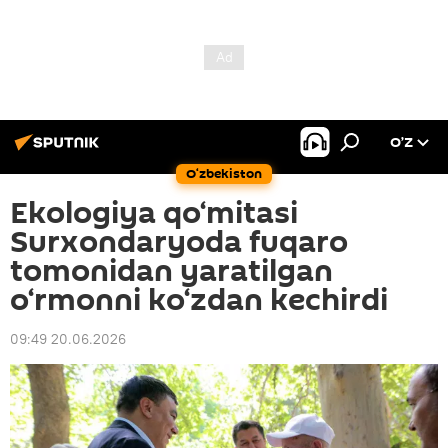
O’Z
O‘zbekiston
Ekologiya qo‘mitasi
Surxondaryoda fuqaro
tomonidan yaratilgan
o‘rmonni ko‘zdan kechirdi
09:49 20.06.2026