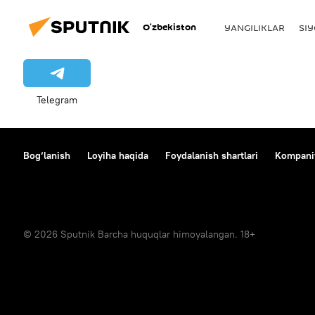
O‘zbekiston
YANGILIKLAR
SI
Telegram
Bog‘lanish
Loyiha haqida
Foydalanish shartlari
Kompaniy
© 2026 Sputnik Barcha huquqlar himoyalangan. 18+