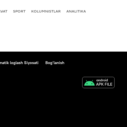
YAT
SPORT
KOLUMNISTLAR
ANALITIKA
atik loglash Siyosati
Bog‘lanish