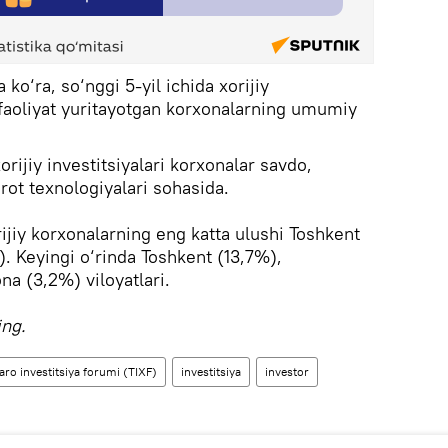
 ko‘ra, so‘nggi 5-yil ichida xorijiy
i faoliyat yuritayotgan korxonalarning umumiy
orijiy investitsiyalari korxonalar savdo,
rot texnologiyalari sohasida.
rijiy korxonalarning eng katta ulushi Toshkent
. Keyingi o‘rinda Toshkent (13,7%),
a (3,2%) viloyatlari.
ing.
aro investitsiya forumi (TIXF)
investitsiya
investor