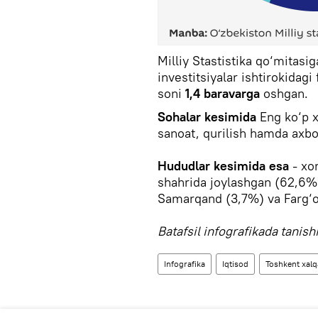
Milliy Stastistika qo‘mitasiga
investitsiyalar ishtirokidag
soni
1,4 baravarga
oshgan.
Sohalar kesimida
Eng ko‘p x
sanoat, qurilish hamda axbo
Hududlar kesimida esa
- xo
shahrida joylashgan (62,6%)
Samarqand (3,7%) va Farg‘on
Batafsil infografikada tanish
Infografika
Iqtisod
Toshkent xalq