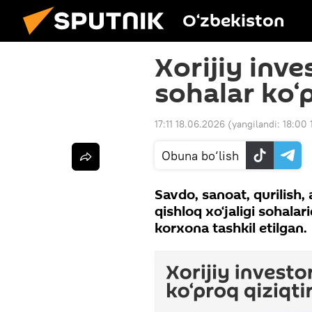
O‘zbekiston
Xorijiy inve
sohalar ko‘p
17:11 18.06.2026
(yangilandi:
18:00 
Obuna bo‘lish
Savdo, sanoat, qurilish, 
qishloq xo‘jaligi sohalari
korxona tashkil etilgan.