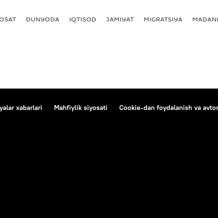
YOSAT
DUNYODA
IQTISOD
JAMIYAT
MIGRATSIYA
MADANI
alar xabarlari
Mahfiylik siyosati
Cookie-dan foydalanish va avtom