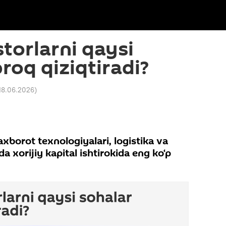
storlarni qaysi
roq qiziqtiradi?
18.06.2026
)
axborot texnologiyalari, logistika va
da xorijiy kapital ishtirokida eng ko‘p