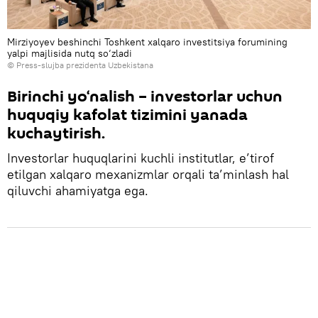
Mirziyoyev beshinchi Toshkent xalqaro investitsiya forumining
yalpi majlisida nutq so‘zladi
© Press-slujba prezidenta Uzbekistana
Birinchi yo‘nalish – investorlar uchun
huquqiy kafolat tizimini yanada
kuchaytirish.
Investorlar huquqlarini kuchli institutlar, e’tirof
etilgan xalqaro mexanizmlar orqali ta’minlash hal
qiluvchi ahamiyatga ega.