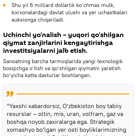
Shu yil 6 milliard dollarlik ko‘chmas mulk,
korxonalardagi davlat ulushi va yer uchastkalari
auksionga chiqariladi.
Uchinchi yo‘nalish – yuqori qo‘shilgan
qiymat zanjirlarini kengaytirishga
investitsiyalarni jalb etish.
Sanoatning barcha tarmoqlarida yangi texnologik
bosqichga o‘tish va qo‘shilgan qiymatni yaratish
bo‘yicha katta dasturlar boshlangan.
“Yaxshi xabardorsiz, O‘zbekiston boy tabiiy
resurslar – oltin, mis, uran, volfram, gaz va
boshqa noyob zaxiralarga ega. Strategik
xomashyo bo‘lgan yer osti boyliklarimizning