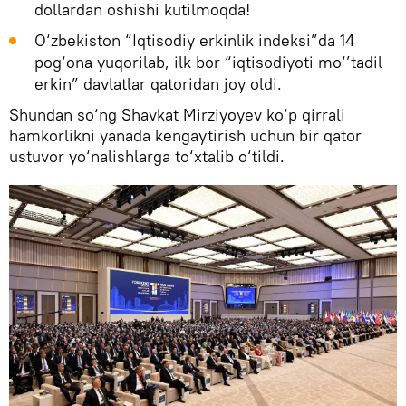
dollardan oshishi kutilmoqda!
O‘zbekiston “Iqtisodiy erkinlik indeksi”da 14
pog‘ona yuqorilab, ilk bor “iqtisodiyoti mo‘’tadil
erkin” davlatlar qatoridan joy oldi.
Shundan so‘ng Shavkat Mirziyoyev ko‘p qirrali
hamkorlikni yanada kengaytirish uchun bir qator
ustuvor yo‘nalishlarga to‘xtalib o‘tildi.