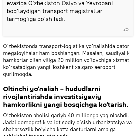
evaziga O‘zbekiston Osiyo va Yevropani
bog‘laydigan transport magistrallar
tarmog‘iga qo‘shiladi.
O‘zbekistonda transport-logistika yo‘nalishida qator
megaloyihalar ham boshlangan. Masalan, saudiyalik
hamkorlar bilan yiliga 20 million yo‘lovchiga xizmat
ko‘rsatadigan yangi Toshkent xalqaro aeroporti
qurilmoqda.
Oltinchi yo‘nalish – hududlarni
rivojlantirishda investitsiyaviy
hamkorlikni yangi bosqichga ko‘tarish.
O‘zbekiston aholisi qariyb 40 millionga yaqinlashdi.
Jadal demografik va iqtisodiy o‘sish urbanizatsiya va
shaharsozlik bo‘yicha katta dasturlarni amalga