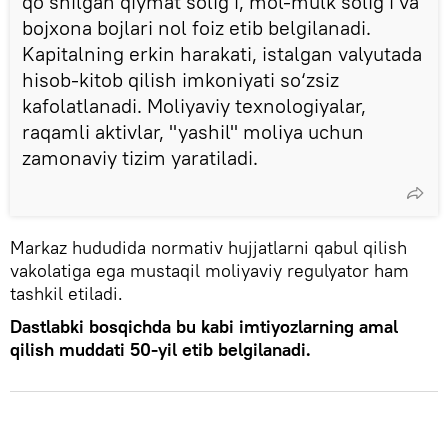
qo‘shilgan qiymat solig‘i, mol-mulk solig‘i va
bojxona bojlari nol foiz etib belgilanadi.
Kapitalning erkin harakati, istalgan valyutada
hisob-kitob qilish imkoniyati so‘zsiz
kafolatlanadi. Moliyaviy texnologiyalar,
raqamli aktivlar, "yashil" moliya uchun
zamonaviy tizim yaratiladi.
Markaz hududida normativ hujjatlarni qabul qilish
vakolatiga ega mustaqil moliyaviy regulyator ham
tashkil etiladi.
Dastlabki bosqichda bu kabi imtiyozlarning amal
qilish muddati 50-yil etib belgilanadi.