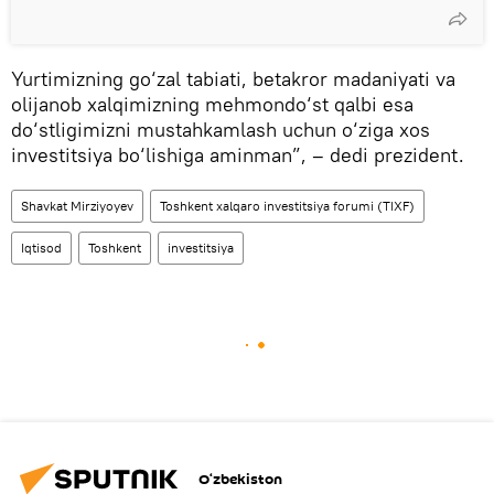
Yurtimizning go‘zal tabiati, betakror madaniyati va
olijanob xalqimizning mehmondo‘st qalbi esa
do‘stligimizni mustahkamlash uchun o‘ziga xos
investitsiya bo‘lishiga aminman”, – dedi prezident.
Shavkat Mirziyoyev
Toshkent xalqaro investitsiya forumi (TIXF)
Iqtisod
Toshkent
investitsiya
O‘zbekiston