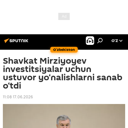
O’Z
O‘zbekiston
Shavkat Mirziyoyev
investitsiyalar uchun
ustuvor yo‘nalishlarni sanab
o‘tdi
11:08 17.06.2026