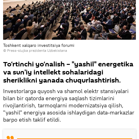
Toshkent xalqaro investitsiya forumi
© Press-slujba prezidenta Uzbekistana
To‘rtinchi yo‘nalish – "yashil" energetika
va sun’iy intellekt sohalaridagi
sheriklikni yanada chuqurlashtirish.
Investorlarga quyosh va shamol elektr stansiyalari
bilan bir qatorda energiya saqlash tizimlarini
rivojlantirish, tarmoqlarni modernizatsiya qilish,
"yashil" energiya asosida ishlaydigan data-markazlar
barpo etish taklif etildi.