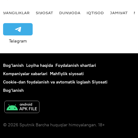
YANGILIKLAR
SIYOSAT
DUNYODA
IQTISOD
JAMIYAT
M
Telegram
Bog‘lanish
Loyiha haqida
Foydalanish shartlari
Kompaniyalar xabarlari
Mahfiylik siyosati
Cookie-dan foydalanish va avtomatik loglash Siyosati
Bog‘lanish
© 2026 Sputnik Barcha huquqlar himoyalangan. 18+