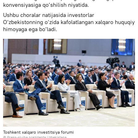
konvensiyasiga qo‘shilish niyatida.
Ushbu choralar natijasida investorlar
O‘zbekistonning o‘zida kafolatlangan xalqaro huquqiy
himoyaga ega bo‘ladi.
Toshkent xalqaro investitsiya forumi
© Press-slujba prezidenta Uzbekistana