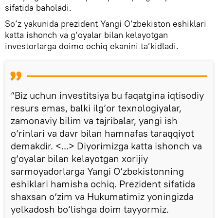
sifatida baholadi.
So‘z yakunida prezident Yangi O‘zbekiston eshiklari
katta ishonch va g‘oyalar bilan kelayotgan
investorlarga doimo ochiq ekanini ta’kidladi.
“Biz uchun investitsiya bu faqatgina iqtisodiy
resurs emas, balki ilg‘or texnologiyalar,
zamonaviy bilim va tajribalar, yangi ish
o‘rinlari va davr bilan hamnafas taraqqiyot
demakdir. <...> Diyorimizga katta ishonch va
g‘oyalar bilan kelayotgan xorijiy
sarmoyadorlarga Yangi O‘zbekistonning
eshiklari hamisha ochiq. Prezident sifatida
shaxsan o‘zim va Hukumatimiz yoningizda
yelkadosh bo‘lishga doim tayyormiz.