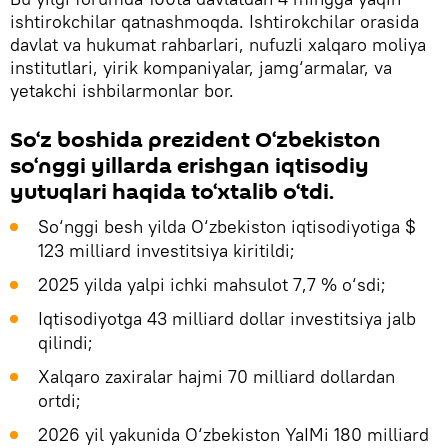
ishtirokchilar qatnashmoqda. Ishtirokchilar orasida
davlat va hukumat rahbarlari, nufuzli xalqaro moliya
institutlari, yirik kompaniyalar, jamg‘armalar, va
yetakchi ishbilarmonlar bor.
So‘z boshida prezident O‘zbekiston
so‘nggi yillarda erishgan iqtisodiy
yutuqlari haqida to‘xtalib o‘tdi.
So‘nggi besh yilda O‘zbekiston iqtisodiyotiga $
123 milliard investitsiya kiritildi;
2025 yilda yalpi ichki mahsulot 7,7 % o‘sdi;
Iqtisodiyotga 43 milliard dollar investitsiya jalb
qilindi;
Xalqaro zaxiralar hajmi 70 milliard dollardan
ortdi;
2026 yil yakunida O‘zbekiston YaIMi 180 milliard