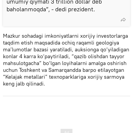
umumiy qiymati 3 trillion dollar deb
baholanmoqda”, - dedi prezident.
Mazkur sohadagi imkoniyatlarni xorijiy investorlarga
taqdim etish maqsadida ochiq raqamli geologiya
ma’lumotlar bazasi yaratiladi, auksionga qo‘yiladigan
konlar 4 karra ko‘paytiriladi, “qazib olishdan tayyor
mahsulotgacha” bo‘lgan loyihalarni amalga oshirish
uchun Toshkent va Samarqandda barpo etilayotgan
“Kelajak metallari” texnoparklariga xorijiy sarmoya
keng jalb qilinadi.