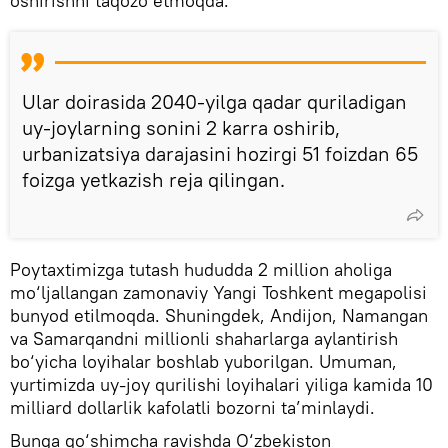
oshirishni taqozo etmoqda.
Ular doirasida 2040-yilga qadar quriladigan
uy-joylarning sonini 2 karra oshirib,
urbanizatsiya darajasini hozirgi 51 foizdan 65
foizga yetkazish reja qilingan.
Poytaxtimizga tutash hududda 2 million aholiga
mo‘ljallangan zamonaviy Yangi Toshkent megapolisi
bunyod etilmoqda. Shuningdek, Andijon, Namangan
va Samarqandni millionli shaharlarga aylantirish
bo‘yicha loyihalar boshlab yuborilgan. Umuman,
yurtimizda uy-joy qurilishi loyihalari yiliga kamida 10
milliard dollarlik kafolatli bozorni ta’minlaydi.
Bunga qo‘shimcha ravishda O‘zbekiston