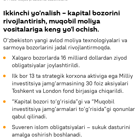
Ikkinchi yo‘nalish – kapital bozorini
rivojlantirish, muqobil moliya
vositalariga keng yo‘l ochish.
O‘zbekiston yangi avlod moliya texnologiyalari va
sarmoya bozorlarini jadal rivojlantirmoqda.
Xalqaro bozorlarda 16 milliard dollardan ziyod
obligatsiyalar joylashtirildi.
Ilk bor 13 ta strategik korxona aktiviga ega Milliy
investitsiya jamg‘armasining 30 foiz aksiyalari
Toshkent va London fond birjasiga chiqarildi.
“Kapital bozori to‘g‘risida”gi va “Muqobil
investitsiya jamg‘armalari to‘g‘risida”gi qonunlar
qabul qilinadi.
Suveren islom obligatsiyalari – sukuk dasturini
amalga oshirish boshlanadi.