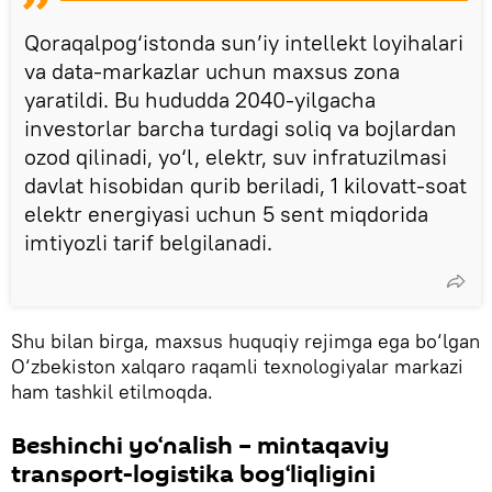
Qoraqalpog‘istonda sun’iy intellekt loyihalari
va data-markazlar uchun maxsus zona
yaratildi. Bu hududda 2040-yilgacha
investorlar barcha turdagi soliq va bojlardan
ozod qilinadi, yo‘l, elektr, suv infratuzilmasi
davlat hisobidan qurib beriladi, 1 kilovatt-soat
elektr energiyasi uchun 5 sent miqdorida
imtiyozli tarif belgilanadi.
Shu bilan birga, maxsus huquqiy rejimga ega bo‘lgan
O‘zbekiston xalqaro raqamli texnologiyalar markazi
ham tashkil etilmoqda.
Beshinchi yo‘nalish – mintaqaviy
transport-logistika bog‘liqligini