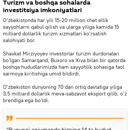
Turizm va boshqa sohalarda
investitsiya imkoniyatlari
O‘zbekistonda har yili 15-20 million chet ellik
sayyohlarni qabul qilish va ularga yiliga kamida 15
milliard dollarlik turizm xizmatlari ko‘rsatish
salohiyati bor.
Shavkat Mirziyoyev investorlar turizm durdonalari
bo‘lgan Samarqand, Buxoro va Xiva bilan bir qatorda
boshqa hududlarimizda ham sayyohlik sohasiga faol
sarmoya kiritishiga umid bildirdi.
O‘zbekiston dunyoning 70 dan ortiq davlatiga yiliga
3,5 milliard dollarlik meva-sabzavot eksport qilib, o‘z
brendiga ega bo‘ldi.
“Bugungi anjumanda bizning 14 ta hudud