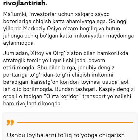
rivojlantirish.
Ma’lumki, investorlar uchun xalqaro savdo
bozorlariga chiqish katta ahamiyatga ega. So‘nggi
yillarda Markaziy Osiyo o‘zaro bog‘liq va butun
jahonga ochiq bo‘lgan katta imkoniyatlar maydoniga
aylanmoqda.
Jumladan, Xitoy va Qirg‘iziston bilan hamkorlikda
strategik temir yo‘l qurilishi jadal davom
ettirilmoqda. Shu bilan birga, janubiy dengiz
portlariga to‘g‘ridan-to‘g‘ri chiqish imkonini
beradigan Transafg‘on koridori loyihasi ustida faol
ish olib borilmoqda. Bundan tashqari, Kaspiy dengizi
orqali o‘tadigan “O‘rta koridor” transport yo‘nalishi
ham rivojlantirilmoqda.
Ushbu loyihalarni to‘liq ro‘yobga chiqarish