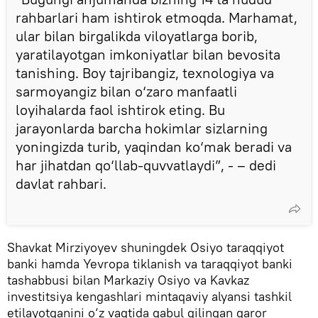
rahbarlari ham ishtirok etmoqda. Marhamat,
ular bilan birgalikda viloyatlarga borib,
yaratilayotgan imkoniyatlar bilan bevosita
tanishing. Boy tajribangiz, texnologiya va
sarmoyangiz bilan o‘zaro manfaatli
loyihalarda faol ishtirok eting. Bu
jarayonlarda barcha hokimlar sizlarning
yoningizda turib, yaqindan ko‘mak beradi va
har jihatdan qo‘llab-quvvatlaydi”, - – dedi
davlat rahbari.
Shavkat Mirziyoyev shuningdek Osiyo taraqqiyot
banki hamda Yevropa tiklanish va taraqqiyot banki
tashabbusi bilan Markaziy Osiyo va Kavkaz
investitsiya kengashlari mintaqaviy alyansi tashkil
etilayotganini o‘z vaqtida qabul qilingan qaror