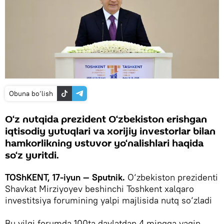
Obuna bo‘lish
O‘z nutqida prezident O‘zbekiston erishgan
iqtisodiy yutuqlari va xorijiy investorlar bilan
hamkorlikning ustuvor yo‘nalishlari haqida
so‘z yuritdi.
TOShKENT, 17-iyun — Sputnik.
O‘zbekiston prezidenti
Shavkat Mirziyoyev beshinchi Toshkent xalqaro
investitsiya forumining yalpi majlisida nutq so‘zladi
Bu yilgi forumda 100ta davlatdan 4 mingga yaqin