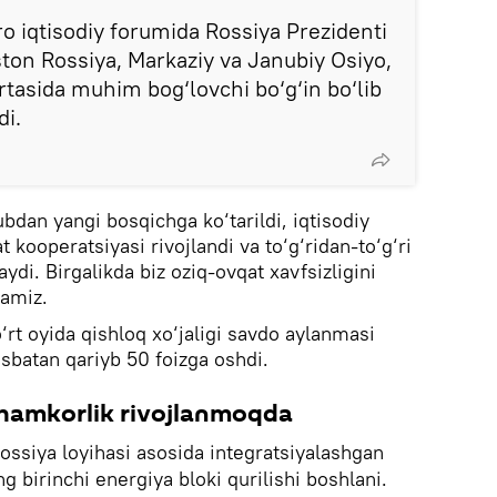
o iqtisodiy forumida Rossiya Prezidenti
ston Rossiya, Markaziy va Janubiy Osiyo,
rtasida muhim bog‘lovchi bo‘g‘in bo‘lib
di.
bdan yangi bosqichga ko‘tarildi, iqtisodiy
t kooperatsiyasi rivojlandi va to‘g‘ridan-to‘g‘ri
ydi. Birgalikda biz oziq-ovqat xavfsizligini
amiz.
o‘rt oyida qishloq xo‘jaligi savdo aylanmasi
isbatan qariyb 50 foizga oshdi.
 hamkorlik rivojlanmoqda
ssiya loyihasi asosida integratsiyalashgan
g birinchi energiya bloki qurilishi boshlani.