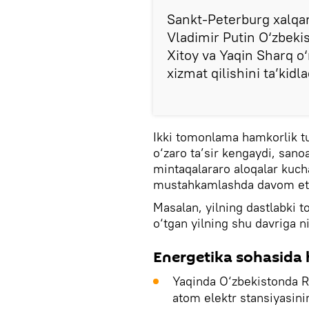
Sankt-Peterburg xalqar
Vladimir Putin O‘zbeki
Xitoy va Yaqin Sharq o‘
xizmat qilishini ta’kidla
Ikki tomonlama hamkorlik tu
o‘zaro ta’sir kengaydi, sanoa
mintaqalararo aloqalar kucha
mustahkamlashda davom et
Masalan, yilning dastlabki t
o‘tgan yilning shu davriga n
Energetika sohasida
Yaqinda O‘zbekistonda Ro
atom elektr stansiyasinin