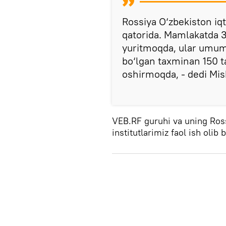
Rossiya O‘zbekiston iqt
qatorida. Mamlakatda 3
yuritmoqda, ular umumiy
bo‘lgan taxminan 150 ta
oshirmoqda, - dedi Mis
VEB.RF guruhi va uning Ross
institutlarimiz faol ish olib