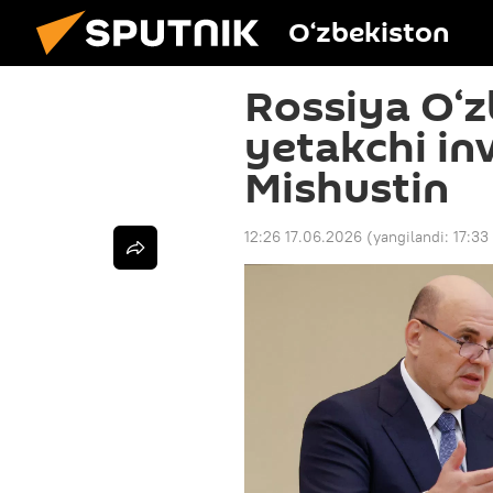
O‘zbekiston
Rossiya O‘z
yetakchi inv
Mishustin
12:26 17.06.2026
(yangilandi:
17:33