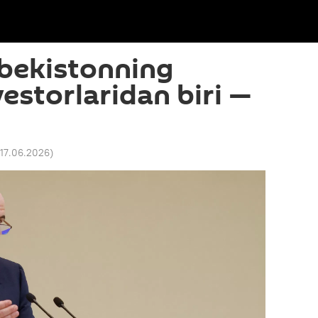
bekistonning
estorlaridan biri —
 17.06.2026
)