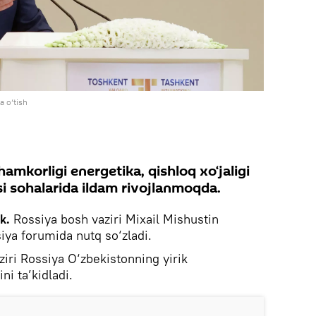
 o‘tish
amkorligi energetika, qishloq xo‘jaligi
i sohalarida ildam rivojlanmoqda.
ik.
Rossiya bosh vaziri Mixail Mishustin
iya forumida nutq so‘zladi.
iri Rossiya O‘zbekistonning yirik
ni ta’kidladi.