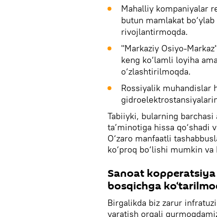
Mahalliy kompaniyalar r
butun mamlakat bo‘ylab 
rivojlantirmoqda.
"Markaziy Osiyo-Markaz" 
keng ko‘lamli loyiha am
o‘zlashtirilmoqda.
Rossiyalik muhandislar 
gidroelektrostansiyalari
Tabiiyki, bularning barchasi
ta’minotiga hissa qo‘shadi va
O‘zaro manfaatli tashabbus
ko‘proq bo‘lishi mumkin va b
Sanoat kopperatsiya
bosqichga ko‘tarilmo
Birgalikda biz zarur infratu
yaratish orqali qurmoqdamiz