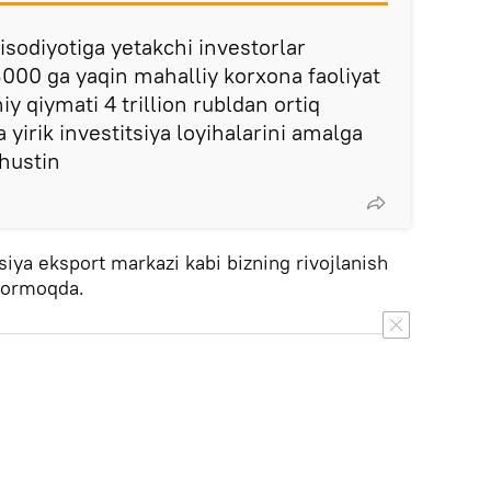
isodiyotiga yetakchi investorlar
000 ga yaqin mahalliy korxona faoliyat
 qiymati 4 trillion rubldan ortiq
 yirik investitsiya loyihalarini amalga
hustin
iya eksport markazi kabi bizning rivojlanish
 bormoqda.