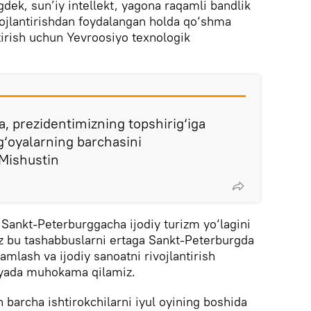
gdek, sun’iy intellekt, yagona raqamli bandlik
rivojlantirishdan foydalangan holda qo‘shma
tirish uchun Yevroosiyo texnologik
a, prezidentimizning topshirig‘iga
g‘oyalarning barchasini
Mishustin
ankt-Peterburggacha ijodiy turizm yo‘lagini
 Biz bu tashabbuslarni ertaga Sankt-Peterburgda
mlash va ijodiy sanoatni rivojlantirish
iyada muhokama qilamiz.
n barcha ishtirokchilarni iyul oyining boshida