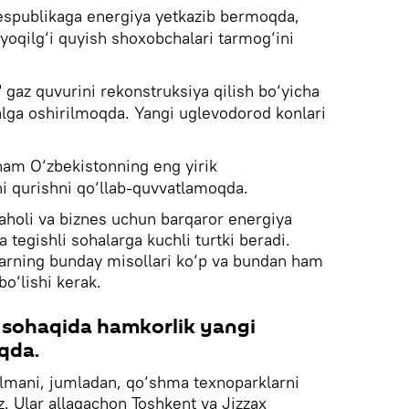
espublikaga energiya yetkazib bermoqda,
yoqilg‘i quyish shoxobchalari tarmog‘ini
gaz quvurini rekonstruksiya qilish bo‘yicha
alga oshirilmoqda. Yangi uglevodorod konlari
ham O‘zbekistonning eng yirik
ni qurishni qo‘llab-quvvatlamoqda.
 aholi va biznes uchun barqaror energiya
 tegishli sohalarga kuchli turtki beradi.
larning bunday misollari ko‘p va bundan ham
o‘lishi kerak.
 sohaqida hamkorlik yangi
qda.
zilmani, jumladan, qo‘shma texnoparklarni
. Ular allaqachon Toshkent va Jizzax