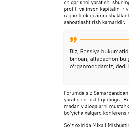
chiqarishni yaratish, shunin
profili va inson kapitalini 
raqamli ekotizimni shakllan
sanoatlashtirish kamaridir.
Biz, Rossiya hukumatid
binoan, allaqachon bu 
o‘rganmoqdamiz, dedi 
Forumda siz Samarqanddan S
yaratishni taklif qildingiz.
madaniy aloqalarni mustahka
bo‘yicha xalqaro konferens
So‘z oxirida Mixail Mishusti