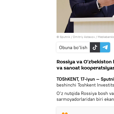
© Sputnik / Dmitriy Astaxov
/
Mediabankka
Obuna bo‘lish
Rossiya va O‘zbekiston h
va sanoat kooperatsiyas
TOShKENT, 17-iyun — Sputn
beshinchi Toshkent Investits
O‘z nutqida Rossiya bosh vaz
sarmoyadorlaridan biri ekani