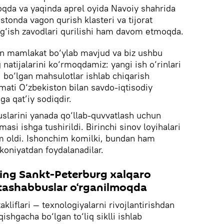
moqda va yaqinda aprel oyida Navoiy shahrida
istonda vagon qurish klasteri va tijorat
yig‘ish zavodlari qurilishi ham davom etmoqda.
un mamlakat bo‘ylab mavjud va biz ushbu
natijalarini ko‘rmoqdamiz: yangi ish o‘rinlari
i bo‘lgan mahsulotlar ishlab chiqarish
ati O‘zbekiston bilan savdo-iqtisodiy
a qat’iy sodiqdir.
slarini yanada qo‘llab-quvvatlash uchun
asi ishga tushirildi. Birinchi sinov loyihalari
m oldi. Ishonchim komilki, bundan ham
oniyatdan foydalanadilar.
ing Sankt-Peterburg xalqaro
 tashabbuslar o‘rganilmoqda
kliflari — texnologiyalarni rivojlantirishdan
qishgacha bo‘lgan to‘liq siklli ishlab