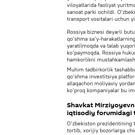
viloyatlarida faoliyat yurit
sanoat parki ochildi. O‘zbek
transport vositalari uchun 
Rossiya biznesi deyarli but
qo‘shma sa’y-harakatlarning 
yaratilmoqda va talab yuqor
ko‘paymoqda. Rossiya hukum
hamkorlikni mustahkamlashg
Muhim tadbirkorlik tashabbu
qo‘shma investitsiya platform
allaqachon moliyaviy yorda
ko‘proq kompaniyalar bu imk
Shavkat Mirziyoyevn
iqtisodiy forumidagi
O‘zbekiston prezidentining ta
tortib, xorijiy bozorlarga chi