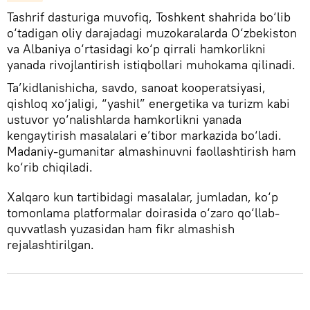
Tashrif dasturiga muvofiq, Toshkent shahrida bo‘lib
o‘tadigan oliy darajadagi muzokaralarda O‘zbekiston
va Albaniya o‘rtasidagi ko‘p qirrali hamkorlikni
yanada rivojlantirish istiqbollari muhokama qilinadi.
Ta’kidlanishicha, savdo, sanoat kooperatsiyasi,
qishloq xo‘jaligi, “yashil” energetika va turizm kabi
ustuvor yo‘nalishlarda hamkorlikni yanada
kengaytirish masalalari e’tibor markazida bo‘ladi.
Madaniy-gumanitar almashinuvni faollashtirish ham
ko‘rib chiqiladi.
Xalqaro kun tartibidagi masalalar, jumladan, ko‘p
tomonlama platformalar doirasida o‘zaro qo‘llab-
quvvatlash yuzasidan ham fikr almashish
rejalashtirilgan.