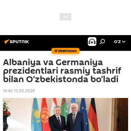
O’Z
O‘zbekiston
Albaniya va Germaniya
prezidentlari rasmiy tashrif
bilan O‘zbekistonda bo‘ladi
14:40 15.06.2026