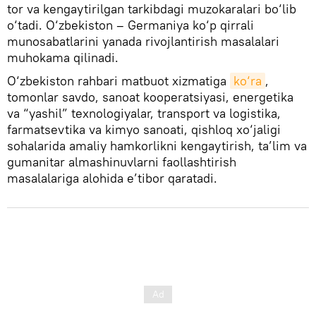
tor va kengaytirilgan tarkibdagi muzokaralari bo‘lib
o‘tadi. O‘zbekiston – Germaniya ko‘p qirrali
munosabatlarini yanada rivojlantirish masalalari
muhokama qilinadi.
O‘zbekiston rahbari matbuot xizmatiga
ko‘ra
,
tomonlar savdo, sanoat kooperatsiyasi, energetika
va “yashil” texnologiyalar, transport va logistika,
farmatsevtika va kimyo sanoati, qishloq xo‘jaligi
sohalarida amaliy hamkorlikni kengaytirish, ta’lim va
gumanitar almashinuvlarni faollashtirish
masalalariga alohida e’tibor qaratadi.