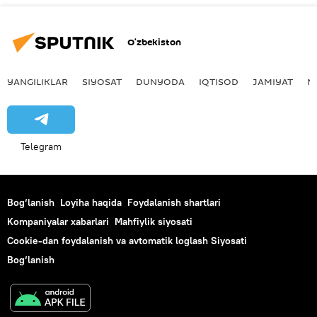
O‘zbekiston
YANGILIKLAR
SIYOSAT
DUNYODA
IQTISOD
JAMIYAT
M
Telegram
Bog‘lanish
Loyiha haqida
Foydalanish shartlari
Kompaniyalar xabarlari
Mahfiylik siyosati
Cookie-dan foydalanish va avtomatik loglash Siyosati
Bog‘lanish