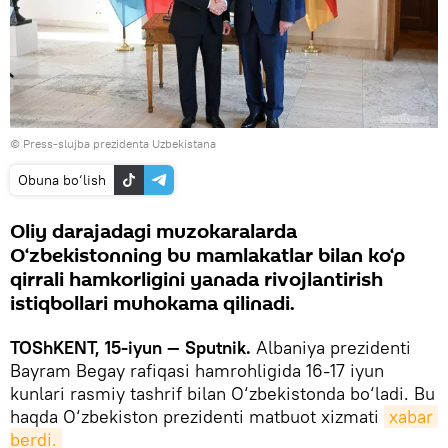
©
Press-slujba prezidenta Uzbekistana
Obuna bo‘lish
Oliy darajadagi muzokaralarda
O‘zbekistonning bu mamlakatlar bilan ko‘p
qirrali hamkorligini yanada rivojlantirish
istiqbollari muhokama qilinadi.
TOShKENT, 15-iyun — Sputnik.
Albaniya prezidenti
Bayram Begay rafiqasi hamrohligida 16-17 iyun
kunlari rasmiy tashrif bilan O‘zbekistonda bo‘ladi. Bu
haqda O‘zbekiston prezidenti matbuot xizmati
xabar 
berdi.