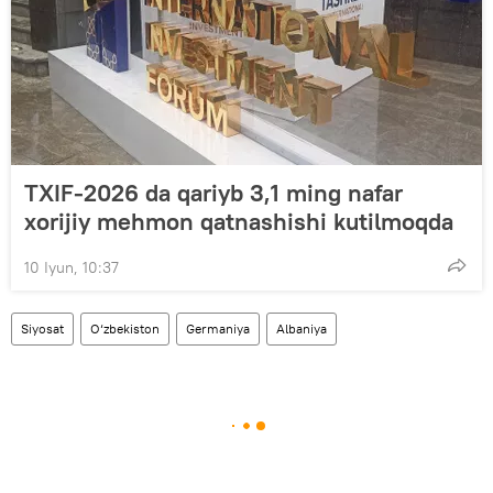
TXIF-2026 da qariyb 3,1 ming nafar
xorijiy mehmon qatnashishi kutilmoqda
10 Iyun, 10:37
Siyosat
O‘zbekiston
Germaniya
Albaniya