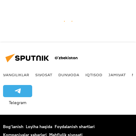
O‘zbekiston
YANGILIKLAR
SIYOSAT
DUNYODA
IQTISOD
JAMIYAT
M
Telegram
Bog‘lanish
Loyiha haqida
Foydalanish shartlari
Kompaniyalar xabarlari
Mahfiylik siyosati