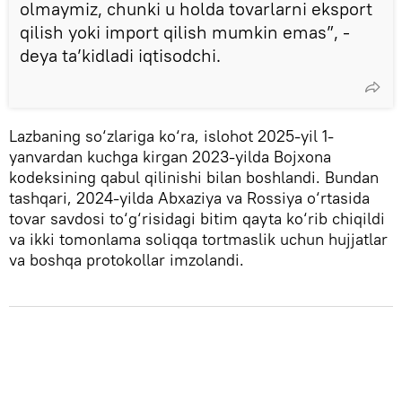
olmaymiz, chunki u holda tovarlarni eksport
qilish yoki import qilish mumkin emas”, -
deya ta’kidladi iqtisodchi.
Lazbaning so‘zlariga ko‘ra, islohot 2025-yil 1-
yanvardan kuchga kirgan 2023-yilda Bojxona
kodeksining qabul qilinishi bilan boshlandi. Bundan
tashqari, 2024-yilda Abxaziya va Rossiya o‘rtasida
tovar savdosi to‘g‘risidagi bitim qayta ko‘rib chiqildi
va ikki tomonlama soliqqa tortmaslik uchun hujjatlar
va boshqa protokollar imzolandi.