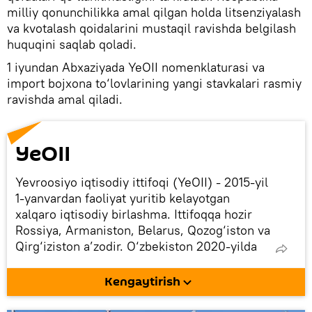
milliy qonunchilikka amal qilgan holda litsenziyalash
va kvotalash qoidalarini mustaqil ravishda belgilash
huquqini saqlab qoladi.
1 iyundan Abxaziyada YeOII nomenklaturasi va
import bojxona to‘lovlarining yangi stavkalari rasmiy
ravishda amal qiladi.
YeOII
Yevroosiyo iqtisodiy ittifoqi (YeOII) - 2015-yil
1-yanvardan faoliyat yuritib kelayotgan
xalqaro iqtisodiy birlashma. Ittifoqqa hozir
Rossiya, Armaniston, Belarus, Qozog‘iston va
Qirg‘iziston a’zodir. O‘zbekiston 2020-yilda
YeOIIda kuzatuvchi maqomini oldi. Moldova,
Kuba, Eron ham kuzatuvchi maqomiga ega.
Kengaytirish