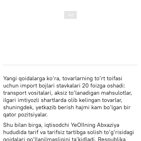
Yangi qoidalarga ko‘ra, tovarlarning to‘rt toifasi
uchun import bojlari stavkalari 20 foizga oshadi:
transport vositalari, aksiz to‘lanadigan mahsulotlar,
ilgari imtiyozli shartlarda olib kelingan tovarlar,
shuningdek, yetkazib berish hajmi kam bo‘lgan bir
qator pozitsiyalar.
Shu bilan birga, iqtisodchi YeOIIning Abxaziya
hududida tarif va tarifsiz tartibga solish to‘g‘risidagi
qoidalari qo‘llanilmasligini ta’kidladi. Respublika