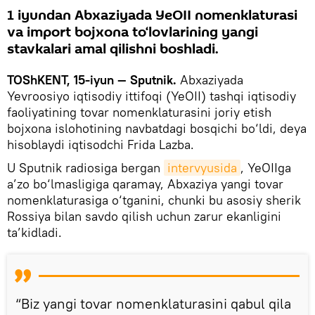
1 iyundan Abxaziyada YeOII nomenklaturasi
va import bojxona to‘lovlarining yangi
stavkalari amal qilishni boshladi.
TOShKENT, 15-iyun — Sputnik.
Abxaziyada
Yevroosiyo iqtisodiy ittifoqi (YeOII) tashqi iqtisodiy
faoliyatining tovar nomenklaturasini joriy etish
bojxona islohotining navbatdagi bosqichi bo‘ldi, deya
hisoblaydi iqtisodchi Frida Lazba.
U Sputnik radiosiga bergan
intervyusida
, YeOIIga
a’zo bo‘lmasligiga qaramay, Abxaziya yangi tovar
nomenklaturasiga o‘tganini, chunki bu asosiy sherik
Rossiya bilan savdo qilish uchun zarur ekanligini
ta’kidladi.
“Biz yangi tovar nomenklaturasini qabul qila