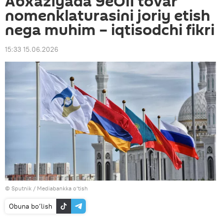
Abxaziyada YeOII tovar
nomenklaturasini joriy etish
nega muhim – iqtisodchi fikri
15:33 15.06.2026
© Sputnik
/
Mediabankka o‘tish
Obuna bo‘lish