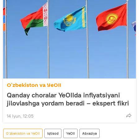
O‘zbekiston va YeOII
Qanday choralar YeOIIda inflyatsiyani
jilovlashga yordam beradi – ekspert fikri
14 Iyun, 12:05
O‘zbekiston va YeOII
Iqtisod
YeOII
Abxaziya