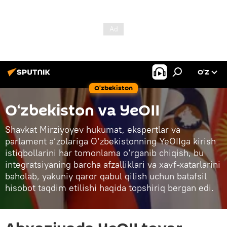
O’Z
O‘zbekiston
O‘zbekiston va YeOII
Shavkat Mirziyoyev hukumat, ekspertlar va
parlament a’zolariga O‘zbekistonning YeOIIga kirish
istiqbollarini har tomonlama o‘rganib chiqish, bu
integratsiyaning barcha afzalliklari va xavf-xatarlarini
baholab, yakuniy qaror qabul qilish uchun batafsil
hisobot taqdim etilishi haqida topshiriq bergan edi.