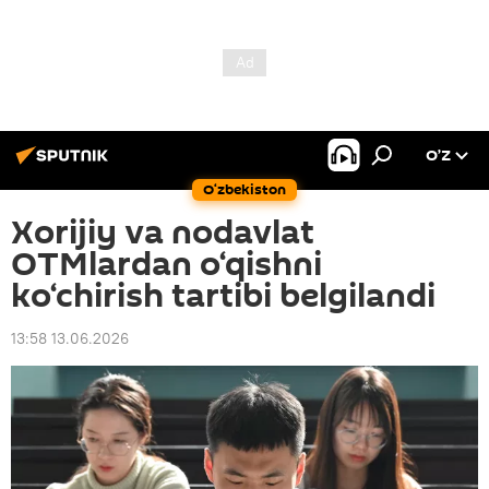
O’Z
O‘zbekiston
Xorijiy va nodavlat
OTMlardan o‘qishni
ko‘chirish tartibi belgilandi
13:58 13.06.2026