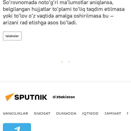
So‘rovnomada noto‘g‘ri ma’lumotlar aniqlansa,
belgilangan hujjatlar to‘plami to‘liq taqdim etilmasa
yoki to‘lov o‘z vaqtida amalga oshirilmasa bu —
arizani rad etishga asos bo‘ladi.
talabalar
O‘zbekiston
YANGILIKLAR
SIYOSAT
DUNYODA
IQTISOD
JAMIYAT
M