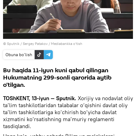
© Sputnik / Sergey Patakov
/
Mediabankka o‘tish
Obuna bo‘lish
Bu haqida 11-iyun kuni qabul qilingan
Hukumatning 299-sonli qarorida aytib
o‘tilgan.
TOShKENT, 13-iyun — Sputnik.
Xorijiy va nodavlat oliy
ta’lim tashkilotlaridan talabalar o‘qishini davlat oliy
ta’lim tashkilotlariga ko‘chirish bo‘yicha davlat
xizmatini ko‘rsatishning ma’muriy reglamenti
tasdiqlandi.