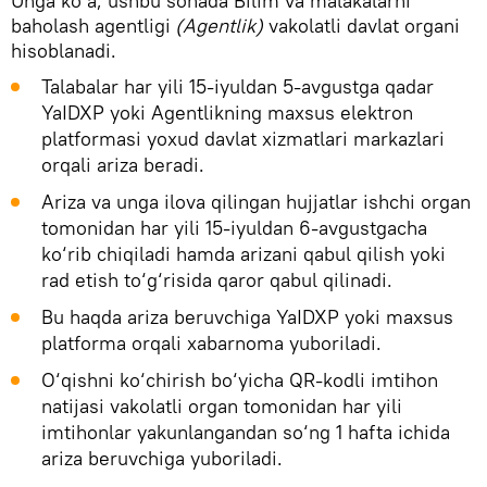
Unga ko‘a, ushbu sohada Bilim va malakalarni
baholash agentligi
(Agentlik)
vakolatli davlat organi
hisoblanadi.
Talabalar har yili 15-iyuldan 5-avgustga qadar
YaIDXP yoki Agentlikning maxsus elektron
platformasi yoxud davlat xizmatlari markazlari
orqali ariza beradi.
Ariza va unga ilova qilingan hujjatlar ishchi organ
tomonidan har yili 15-iyuldan 6-avgustgacha
ko‘rib chiqiladi hamda arizani qabul qilish yoki
rad etish to‘g‘risida qaror qabul qilinadi.
Bu haqda ariza beruvchiga YaIDXP yoki maxsus
platforma orqali xabarnoma yuboriladi.
O‘qishni ko‘chirish bo‘yicha QR-kodli imtihon
natijasi vakolatli organ tomonidan har yili
imtihonlar yakunlangandan so‘ng 1 hafta ichida
ariza beruvchiga yuboriladi.