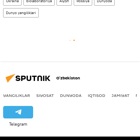
Ukraina
biolaboratoriya
AQSh
Rossiya
Dunyoda
Dunyo yangiliklari
O‘zbekiston
YANGILIKLAR
SIYOSAT
DUNYODA
IQTISOD
JAMIYAT
M
Telegram