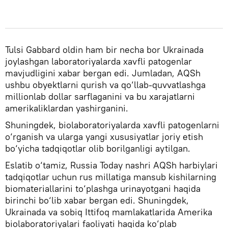
Tulsi Gabbard oldin ham bir necha bor Ukrainada
joylashgan laboratoriyalarda xavfli patogenlar
mavjudligini xabar bergan edi. Jumladan, AQSh
ushbu obyektlarni qurish va qo‘llab-quvvatlashga
millionlab dollar sarflaganini va bu xarajatlarni
amerikaliklardan yashirganini.
Shuningdek, biolaboratoriyalarda xavfli patogenlarni
o‘rganish va ularga yangi xususiyatlar joriy etish
bo‘yicha tadqiqotlar olib borilganligi aytilgan.
Eslatib o‘tamiz, Russia Today nashri AQSh harbiylari
tadqiqotlar uchun rus millatiga mansub kishilarning
biomateriallarini to‘plashga urinayotgani haqida
birinchi bo‘lib xabar bergan edi. Shuningdek,
Ukrainada va sobiq Ittifoq mamlakatlarida Amerika
biolaboratoriyalari faoliyati haqida ko‘plab