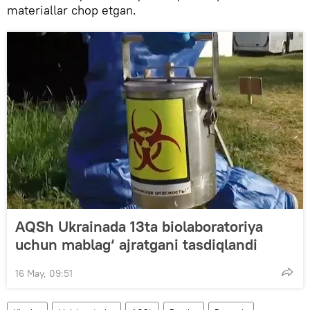
materiallar chop etgan.
AQSh Ukrainada 13ta biolaboratoriya
uchun mablag‘ ajratgani tasdiqlandi
16 May, 09:51