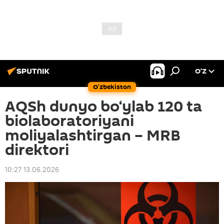
O’Z
O‘zbekiston
AQSh dunyo bo‘ylab 120 ta
biolaboratoriyani
moliyalashtirgan – MRB
direktori
10:27 13.06.2026