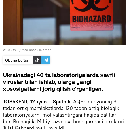
© Sputnik
/
Mediabankka o‘tish
Obuna bo‘lish
Ukrainadagi 40 ta laboratoriyalarda xavfli
viruslar bilan ishlab, ularga yangi
xususiyatlarni joriy qilish o‘rganilgan.
TOShKENT, 12-iyun – Sputnik.
AQSh dunyoning 30
tadan ortiq mamlakatlarda 120 tadan ortiq biologik
laboratoriyalarni moliyalashtirgani haqida dalillar
bor. Bu haqida Milliy razvedka boshqarmasi direktori
Tulsi Gabbard ma’lum qildi.