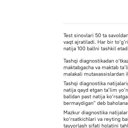
Test sinovlari 50 ta savoldan
vaqt ajratiladi. Har bir to‘g
natija 100 ballni tashkil etad
Tashqi diagnostikadan o‘tkaz
maktabgacha va maktab ta’li
malakali mutaxassislardan ib
Tashqi diagnostika natijalar
natija qayd etgan ta’lim yo‘
balldan past natija ko‘rsatga
bermaydigan” deb baholana
Mazkur diagnostika natijalari
ko‘rsatkichlari va reyting b
tayyorlash sifati holatini tah