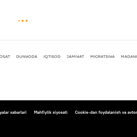
YOSAT
DUNYODA
IQTISOD
JAMIYAT
MIGRATSIYA
MADANI
alar xabarlari
Mahfiylik siyosati
Cookie-dan foydalanish va avtom