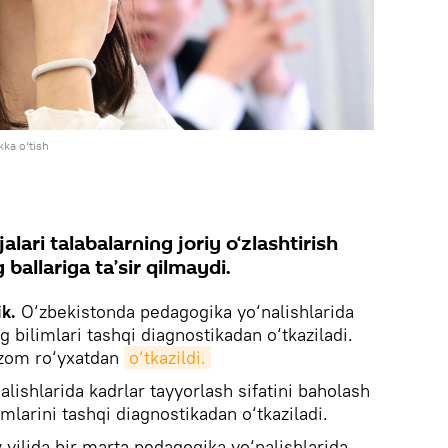
ka o‘tish
lari talabalarning joriy o‘zlashtirish
 ballariga ta’sir qilmaydi.
ik.
O‘zbekistonda pedagogika yo‘nalishlarida
g bilimlari tashqi diagnostikadan o‘tkaziladi.
nizom ro‘yxatdan
o‘tkazildi.
lishlarida kadrlar tayyorlash sifatini baholash
mlarini tashqi diagnostikadan o‘tkaziladi.
 yilida bir marta pedagogika yo‘nalishlarida