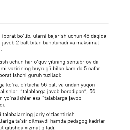
 iborat bo‘lib, ularni bajarish uchun 45 daqiqa
‘ri javob 2 ball bilan baholanadi va maksimal
i.
ish uchun har o‘quv yilining sentabr oyida
mi vazirining buyrug‘i bilan kamida 5 nafar
orat ishchi guruh tuziladi:
iga ko‘ra, o‘rtacha 56 ball va undan yuqori
nalishlari “talablarga javob beradigan”, 56
n yo‘nalishlar esa “talablarga javob
di.
 talabalarning joriy o‘zlashtirish
allariga ta’sir qilmaydi hamda pedagog kadrlar
lil qilishga xizmat qiladi.