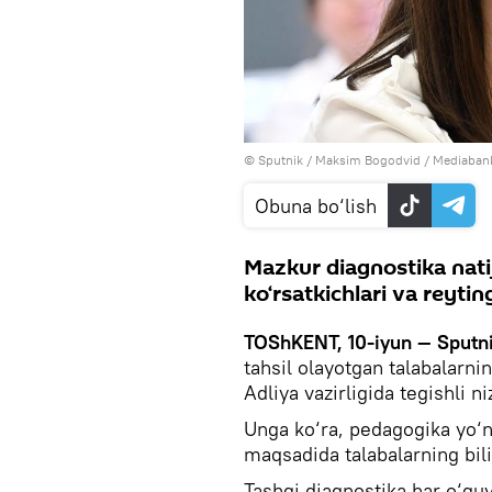
© Sputnik / Maksim Bogodvid
/
Mediabank
Obuna bo‘lish
Mazkur diagnostika natija
ko‘rsatkichlari va reyting
TOShKENT, 10-iyun — Sputn
tahsil olayotgan talabalarnin
Adliya vazirligida tegishli 
Unga ko‘ra, pedagogika yo‘na
maqsadida talabalarning bili
Tashqi diagnostika har o‘quv