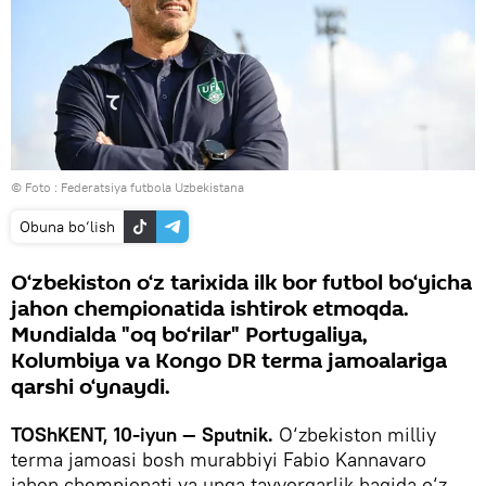
© Foto : Federatsiya futbola Uzbekistana
Obuna bo‘lish
O‘zbekiston o‘z tarixida ilk bor futbol bo‘yicha
jahon chempionatida ishtirok etmoqda.
Mundialda "oq bo‘rilar" Portugaliya,
Kolumbiya va Kongo DR terma jamoalariga
qarshi o‘ynaydi.
TOShKENT, 10-iyun — Sputnik.
O‘zbekiston milliy
terma jamoasi bosh murabbiyi Fabio Kannavaro
jahon chempionati va unga tayyorgarlik haqida o‘z