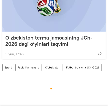
O‘zbekiston terma jamoasining JCh-
2026 dagi o‘yinlari taqvimi
1 Iyun, 17:48
Sport
Fabio Kannavaro
O‘zbekiston
Futbol bo‘yicha JCh-2026