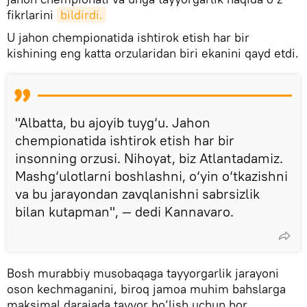
fikrlarini
bildirdi.
U jahon chempionatida ishtirok etish har bir
kishining eng katta orzularidan biri ekanini qayd etdi.
"Albatta, bu ajoyib tuyg‘u. Jahon
chempionatida ishtirok etish har bir
insonning orzusi. Nihoyat, biz Atlantadamiz.
Mashg‘ulotlarni boshlashni, o‘yin o‘tkazishni
va bu jarayondan zavqlanishni sabrsizlik
bilan kutapman", — dedi Kannavaro.
Bosh murabbiy musobaqaga tayyorgarlik jarayoni
oson kechmaganini, biroq jamoa muhim bahslarga
maksimal darajada tayyor bo‘lish uchun bor