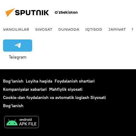
O‘zbekiston
YANGILIKLAR
SIYOSAT
DUNYODA
IQTISOD
JAMIYAT
M
Telegram
Bog‘lanish
Loyiha haqida
Foydalanish shartlari
Kompaniyalar xabarlari
Mahfiylik siyosati
Cookie-dan foydalanish va avtomatik loglash Siyosati
Bog‘lanish