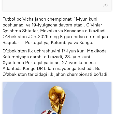
Futbol bo‘yicha jahon chempionati 11-iyun kuni
boshlanadi va 19-iyulgacha davom etadi. O‘yinlar
Qo‘shma Shtatlar, Meksika va Kanadada o‘tkaziladi.
O‘zbekiston JCh-2026 ning K guruhidan o‘rin olgan.
Raqiblar — Portugaliya, Kolumbiya va Kongo.
O‘zbekiston ilk uchrashuvini 17-iyun kuni Mexikoda
Kolumbiyaga qarshi o‘tkazadi, 23-iyun kuni
Xyustonda Portugaliya bilan, 27-iyun kuni esa
Atlantada Kongo DR bilan maydonga tushadi. Bu
O‘zbekiston tarixidagi ilk jahon chempionati bo‘ladi.