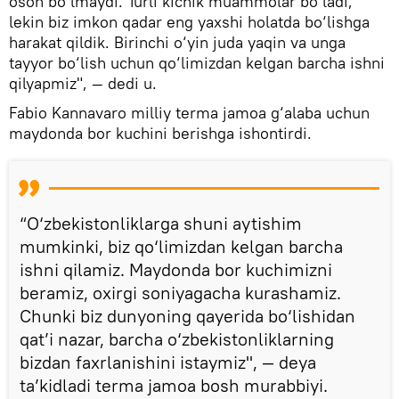
oson bo‘lmaydi. Turli kichik muammolar bo‘ladi,
lekin biz imkon qadar eng yaxshi holatda bo‘lishga
harakat qildik. Birinchi o‘yin juda yaqin va unga
tayyor bo‘lish uchun qo‘limizdan kelgan barcha ishni
qilyapmiz", — dedi u.
Fabio Kannavaro milliy terma jamoa g‘alaba uchun
maydonda bor kuchini berishga ishontirdi.
“O‘zbekistonliklarga shuni aytishim
mumkinki, biz qo‘limizdan kelgan barcha
ishni qilamiz. Maydonda bor kuchimizni
beramiz, oxirgi soniyagacha kurashamiz.
Chunki biz dunyoning qayerida bo‘lishidan
qat’i nazar, barcha o‘zbekistonliklarning
bizdan faxrlanishini istaymiz", — deya
ta’kidladi terma jamoa bosh murabbiyi.