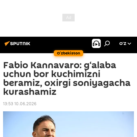
O’Z
O‘zbekiston
Fabio Kannavaro: g‘alaba
uchun bor kuchimizni
beramiz, oxirgi soniyagacha
kurashamiz
13:53 10.06.2026