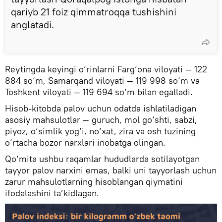
qariyb 21 foiz qimmatroqqa tushishini
anglatadi.
Reytingda keyingi o‘rinlarni Farg‘ona viloyati — 122
884 so‘m, Samarqand viloyati — 119 998 so‘m va
Toshkent viloyati — 119 694 so‘m bilan egalladi.
Hisob-kitobda palov uchun odatda ishlatiladigan
asosiy mahsulotlar — guruch, mol go‘shti, sabzi,
piyoz, o‘simlik yog‘i, no‘xat, zira va osh tuzining
o‘rtacha bozor narxlari inobatga olingan.
Qo‘mita ushbu raqamlar hududlarda sotilayotgan
tayyor palov narxini emas, balki uni tayyorlash uchun
zarur mahsulotlarning hisoblangan qiymatini
ifodalashini ta’kidlagan.