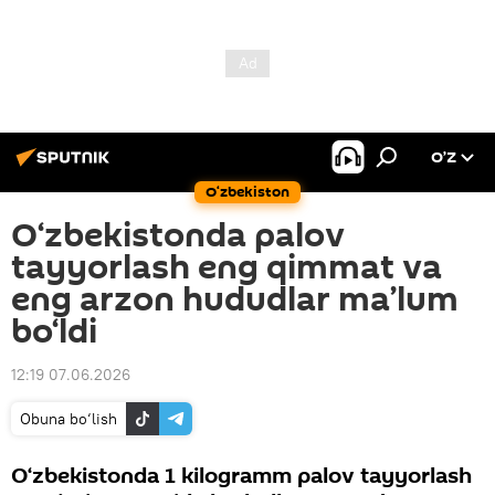
O’Z
O‘zbekiston
O‘zbekistonda palov
tayyorlash eng qimmat va
eng arzon hududlar ma’lum
bo‘ldi
12:19 07.06.2026
Obuna bo‘lish
O‘zbekistonda 1 kilogramm palov tayyorlash