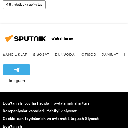
Milliy statistika qo‘mitasi
O‘zbekiston
YANGILIKLAR
SIYOSAT
DUNYODA
IQTISOD
JAMIYAT
M
Telegram
Bog‘lanish
Loyiha haqida
Foydalanish shartlari
Kompaniyalar xabarlari
Mahfiylik siyosati
Cookie-dan foydalanish va avtomatik loglash Siyosati
Bog‘lanish