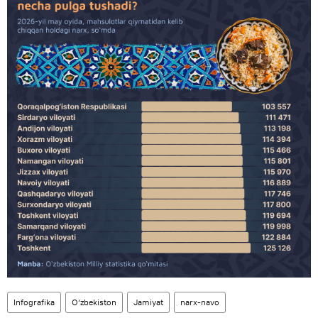
Infografika
O‘zbekiston
Jamiyat
narx-navo