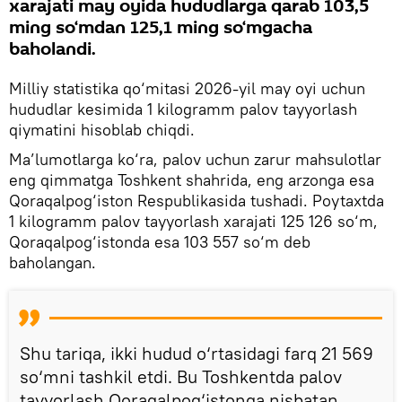
xarajati may oyida hududlarga qarab 103,5
ming so‘mdan 125,1 ming so‘mgacha
baholandi.
Milliy statistika qo‘mitasi 2026-yil may oyi uchun
hududlar kesimida 1 kilogramm palov tayyorlash
qiymatini hisoblab chiqdi.
Ma’lumotlarga ko‘ra, palov uchun zarur mahsulotlar
eng qimmatga Toshkent shahrida, eng arzonga esa
Qoraqalpog‘iston Respublikasida tushadi. Poytaxtda
1 kilogramm palov tayyorlash xarajati 125 126 so‘m,
Qoraqalpog‘istonda esa 103 557 so‘m deb
baholangan.
Shu tariqa, ikki hudud o‘rtasidagi farq 21 569
so‘mni tashkil etdi. Bu Toshkentda palov
tayyorlash Qoraqalpog‘istonga nisbatan