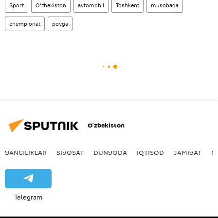
Sport
O‘zbekiston
avtomobil
Toshkent
musobaqa
chempionat
poyga
O‘zbekiston
YANGILIKLAR
SIYOSAT
DUNYODA
IQTISOD
JAMIYAT
M
Telegram