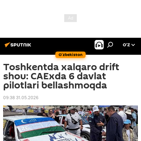
O’Z
O‘zbekiston
Toshkentda xalqaro drift
shou: CAExda 6 davlat
pilotlari bellashmoqda
09:38 31.05.2026