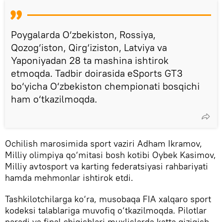
Poygalarda O‘zbekiston, Rossiya,
Qozog‘iston, Qirg‘iziston, Latviya va
Yaponiyadan 28 ta mashina ishtirok
etmoqda. Tadbir doirasida eSports GT3
bo‘yicha O‘zbekiston chempionati bosqichi
ham o‘tkazilmoqda.
Ochilish marosimida sport vaziri Adham Ikramov,
Milliy olimpiya qo‘mitasi bosh kotibi Oybek Kasimov,
Milliy avtosport va karting federatsiyasi rahbariyati
hamda mehmonlar ishtirok etdi.
Tashkilotchilarga ko‘ra, musobaqa FIA xalqaro sport
kodeksi talablariga muvofiq o‘tkazilmoqda. Pilotlar
paradi va final chiqishlari muxlislarda katta qiziqish