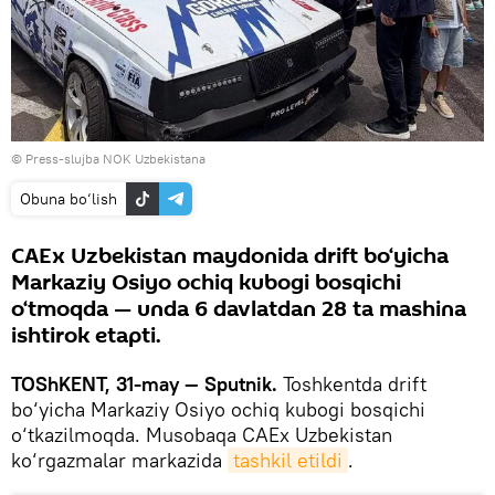
© Press-slujba NOK Uzbekistana
Obuna bo‘lish
CAEx Uzbekistan maydonida drift bo‘yicha
Markaziy Osiyo ochiq kubogi bosqichi
o‘tmoqda — unda 6 davlatdan 28 ta mashina
ishtirok etapti.
TOShKENT, 31-may — Sputnik.
Toshkentda drift
bo‘yicha Markaziy Osiyo ochiq kubogi bosqichi
o‘tkazilmoqda. Musobaqa CAEx Uzbekistan
ko‘rgazmalar markazida
tashkil etildi
.