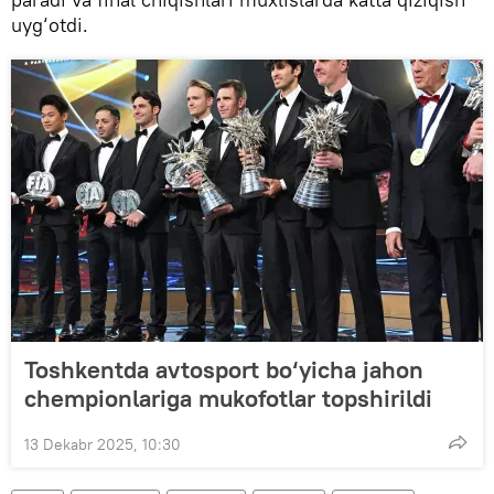
uyg‘otdi.
Toshkentda avtosport bo‘yicha jahon
chempionlariga mukofotlar topshirildi
13 Dekabr 2025, 10:30