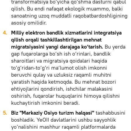
transformatsiya bo‘yicha qo‘shma dasturni qabul
qilish. Bu endi nafaqat ekologik muammo, balki
sanoatning uzoq muddatli raqobatbardoshligining
asosiy omilidir.
4.
Milliy elektron bandlik xizmatlarini integratsiya
qilish orqali tashkillashtirilgan mehnat
migratsiyasini yangi darajaga ko‘tarish.
Bu yerda
gap fuqarolarga bo‘sh ish o‘rinlari, bandlik
sharoitlari va migratsiya qoidalari haqida
to‘g‘ridan-to‘g‘ri ma’lumot olish imkonni
beruvchi qulay va uzluksiz raqamli muhitni
yaratish haqida ketmoqda. Bu mehnat bozori
ehtiyojlarini qondirish, ishchilar malakasini
oshirish, fuqarolar huquqlarini himoya qilishni
kuchaytirish imkonini beradi.
5.
Biz "Markaziy Osiyo turizm halqasi"
tashabbusini
boshladik. YeOII davlatlarini ushbu sayyohlik
yo‘nalishini mashhur raqamli platformalarda