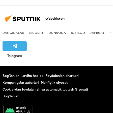
O‘zbekiston
YANGILIKLAR
SIYOSAT
DUNYODA
IQTISOD
JAMIYAT
M
Telegram
Bog‘lanish
Loyiha haqida
Foydalanish shartlari
Kompaniyalar xabarlari
Mahfiylik siyosati
Cookie-dan foydalanish va avtomatik loglash Siyosati
Bog‘lanish