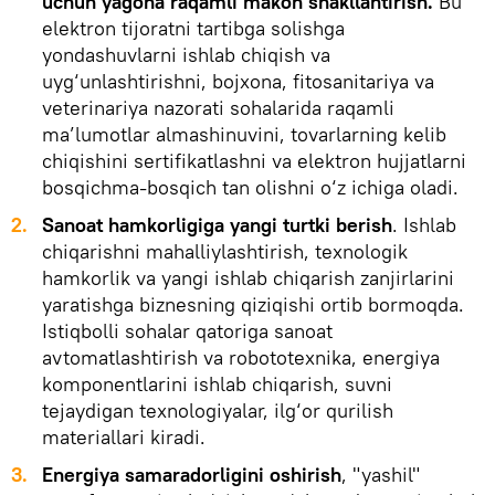
uchun yagona raqamli makon shakllantirish.
Bu
elektron tijoratni tartibga solishga
yondashuvlarni ishlab chiqish va
uyg‘unlashtirishni, bojxona, fitosanitariya va
veterinariya nazorati sohalarida raqamli
ma’lumotlar almashinuvini, tovarlarning kelib
chiqishini sertifikatlashni va elektron hujjatlarni
bosqichma-bosqich tan olishni o‘z ichiga oladi.
2.
Sanoat hamkorligiga yangi turtki berish
. Ishlab
chiqarishni mahalliylashtirish, texnologik
hamkorlik va yangi ishlab chiqarish zanjirlarini
yaratishga biznesning qiziqishi ortib bormoqda.
Istiqbolli sohalar qatoriga sanoat
avtomatlashtirish va robototexnika, energiya
komponentlarini ishlab chiqarish, suvni
tejaydigan texnologiyalar, ilg‘or qurilish
materiallari kiradi.
3.
Energiya samaradorligini oshirish
, "yashil"