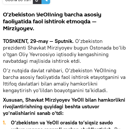
O‘zbekiston YeOIIning barcha asosiy
faoliyatida faol ishtirok etmoqda —
Mirziyoyev.
TOShKENT, 29-may — Sputnik.
O‘zbekiston
prezidenti Shavkat Mirziyoyev bugun Ostonada bo‘lib
o‘tgan Oliy Yevroosiyo iqtisodiy kengashining
navbatdagi majlisida ishtirok etdi.
O‘z nutqida davlat rahbari, O‘zbekiston YeOIIning
barcha asosiy faoliyatida faol ishtirok etayotganini va
Ittifoq davlatlari bilan amaliy hamkorlikni
kengaytirish yo‘lildan boayotganini ta’kidladi.
Xususan, Shavkat Mirziyoyev YeOII bilan hamkorlikni
rivojlantirishning quyidagi beshta ustuvor
yo‘nalishlarini sanab o‘tdi:
1.
O‘zbekiston va YeOII orasida to‘siqsiz savdo