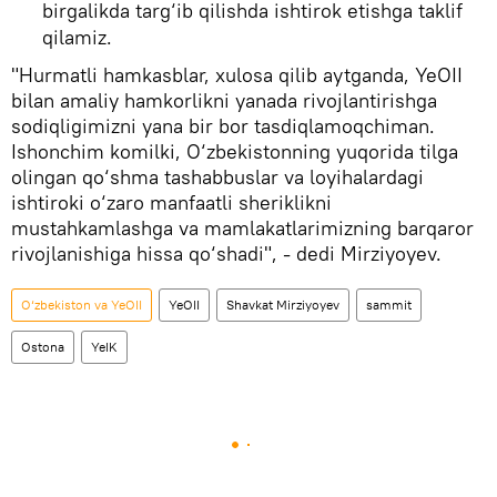
birgalikda targ‘ib qilishda ishtirok etishga taklif
qilamiz.
"Hurmatli hamkasblar, xulosa qilib aytganda, YeOII
bilan amaliy hamkorlikni yanada rivojlantirishga
sodiqligimizni yana bir bor tasdiqlamoqchiman.
Ishonchim komilki, O‘zbekistonning yuqorida tilga
olingan qo‘shma tashabbuslar va loyihalardagi
ishtiroki o‘zaro manfaatli sheriklikni
mustahkamlashga va mamlakatlarimizning barqaror
rivojlanishiga hissa qo‘shadi", - dedi Mirziyoyev.
O‘zbekiston va YeOII
YeOII
Shavkat Mirziyoyev
sammit
Ostona
YeIK