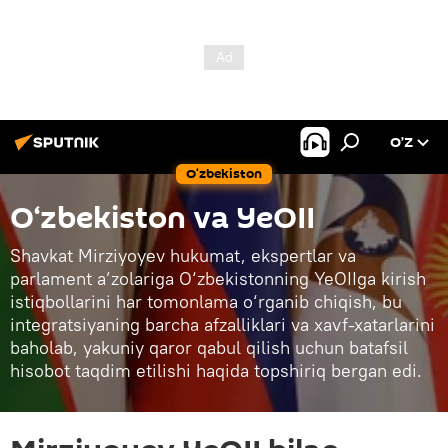
O’Z
O‘zbekiston
O‘zbekiston va YeOII
Shavkat Mirziyoyev hukumat, ekspertlar va
parlament a’zolariga O‘zbekistonning YeOIIga kirish
istiqbollarini har tomonlama o‘rganib chiqish, bu
integratsiyaning barcha afzalliklari va xavf-xatarlarini
baholab, yakuniy qaror qabul qilish uchun batafsil
hisobot taqdim etilishi haqida topshiriq bergan edi.