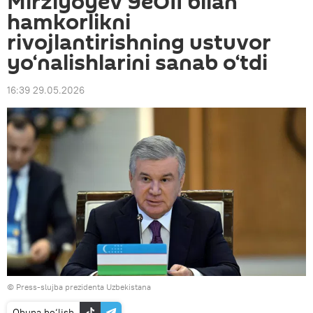
Mirziyoyev YeOII bilan
hamkorlikni
rivojlantirishning ustuvor
yo‘nalishlarini sanab o‘tdi
16:39 29.05.2026
© Press-slujba prezidenta Uzbekistana
Obuna bo‘lish