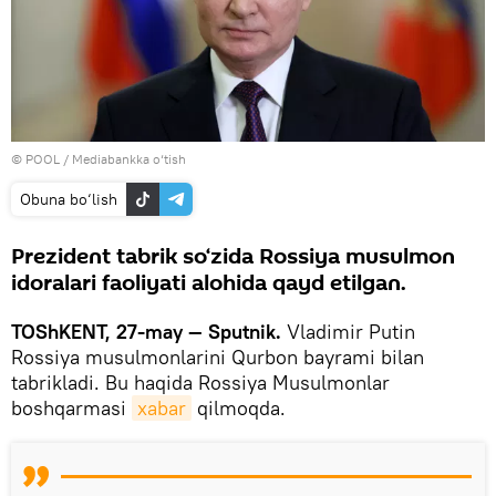
© POOL
/
Mediabankka o‘tish
Obuna bo‘lish
Prezident tabrik so‘zida Rossiya musulmon
idoralari faoliyati alohida qayd etilgan.
TOShKENT, 27-may — Sputnik.
Vladimir Putin
Rossiya musulmonlarini Qurbon bayrami bilan
tabrikladi. Bu haqida Rossiya Musulmonlar
boshqarmasi
xabar
qilmoqda.