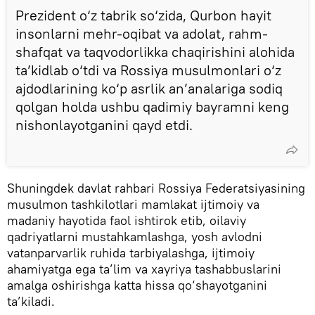
Prezident o‘z tabrik so‘zida, Qurbon hayit
insonlarni mehr-oqibat va adolat, rahm-
shafqat va taqvodorlikka chaqirishini alohida
ta’kidlab o‘tdi va Rossiya musulmonlari o‘z
ajdodlarining ko‘p asrlik an’analariga sodiq
qolgan holda ushbu qadimiy bayramni keng
nishonlayotganini qayd etdi.
Shuningdek davlat rahbari Rossiya Federatsiyasining
musulmon tashkilotlari mamlakat ijtimoiy va
madaniy hayotida faol ishtirok etib, oilaviy
qadriyatlarni mustahkamlashga, yosh avlodni
vatanparvarlik ruhida tarbiyalashga, ijtimoiy
ahamiyatga ega ta’lim va xayriya tashabbuslarini
amalga oshirishga katta hissa qo‘shayotganini
ta’kiladi.