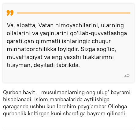
Va, albatta, Vatan himoyachilarini, ularning
oilalarini va yaqinlarini qo‘llab-quvvatlashga
qaratilgan qimmatli ishlaringiz chuqur
minnatdorchilikka loyiqdir. Sizga sog‘liq,
muvaffaqiyat va eng yaxshi tilaklarimni
tilayman, deyiladi tabrikda.
Qurbon hayit – musulmonlarning eng ulug‘ bayrami
hisoblanadi. Islom manbaalarida aytilishiga
qaraganda ushbu kun Ibrohim payg‘ambar Ollohga
qurbonlik keltirgan kuni sharafiga bayram qilinadi.