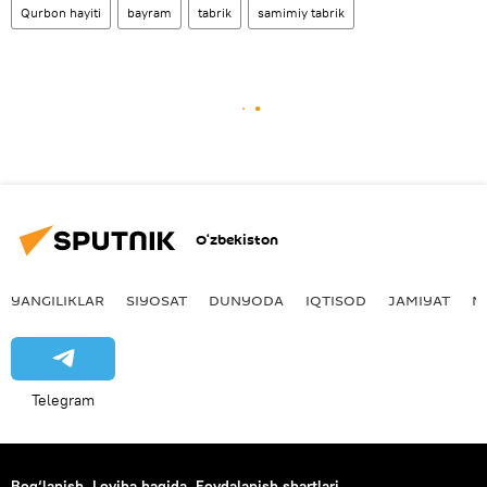
Qurbon hayiti
bayram
tabrik
samimiy tabrik
O‘zbekiston
YANGILIKLAR
SIYOSAT
DUNYODA
IQTISOD
JAMIYAT
M
Telegram
Bog‘lanish
Loyiha haqida
Foydalanish shartlari