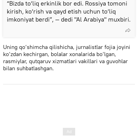
“Bizda to‘liq erkinlik bor edi. Rossiya tomoni
kirish, ko‘rish va qayd etish uchun to‘liq
imkoniyat berdi”, — dedi "Al Arabiya" muxbiri.
Uning qo‘shimcha qilishicha, jurnalistlar fojia joyini
ko‘zdan kechirgan, bolalar xonalarida bo‘lgan,
rasmiylar, qutqaruv xizmatlari vakillari va guvohlar
bilan suhbatlashgan.