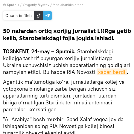
© Sputnik / Yevgeniy Biyatov
/
Mediabankka o‘tish
Obuna bo‘lish
50 nafardan ortiq xorijiy jurnalist LXRga yetib
kelib, Starobelskdagi fojia joyida ishladi.
TOShKENT, 24-may – Sputnik.
Starobelskdagi
kollejga tashrif buyurgan xorijiy jurnalistlarga
Ukraina uchuvchisiz uchish apparatlarining qoldiqlari
namoyish etildi. Bu haqda RIA Novosti
xabar berdi
.
Agentlik ma’lumotiga ko‘ra, jurnalistlarga kollej va
yotoqxona binolariga zarba bergan uchuvchisiz
apparatlarning turli qismlari, jumladan, ulardan
biriga o‘rnatilgan Starlink terminali antennasi
parchalari ko‘rsatilgan.
"Al Arabiya" bosh muxbiri Saad Xalaf voqea joyida
ishlaganidan so‘ng RIA Novostiga kollej binosi
fuqarolik obyekti ekanini aytdi.