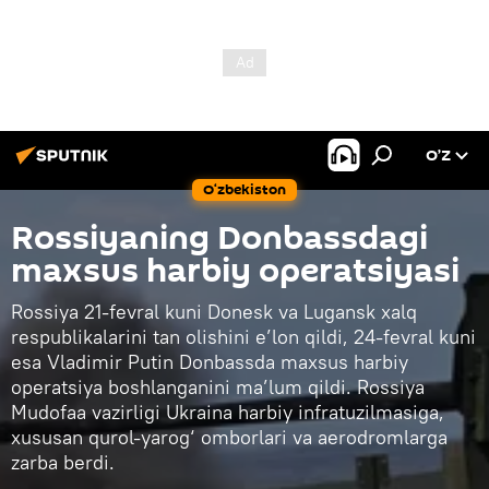
O’Z
O‘zbekiston
Rossiyaning Donbassdagi
maxsus harbiy operatsiyasi
Rossiya 21-fevral kuni Donesk va Lugansk xalq
respublikalarini tan olishini e’lon qildi, 24-fevral kuni
esa Vladimir Putin Donbassda maxsus harbiy
operatsiya boshlanganini ma’lum qildi. Rossiya
Mudofaa vazirligi Ukraina harbiy infratuzilmasiga,
xususan qurol-yarog‘ omborlari va aerodromlarga
zarba berdi.