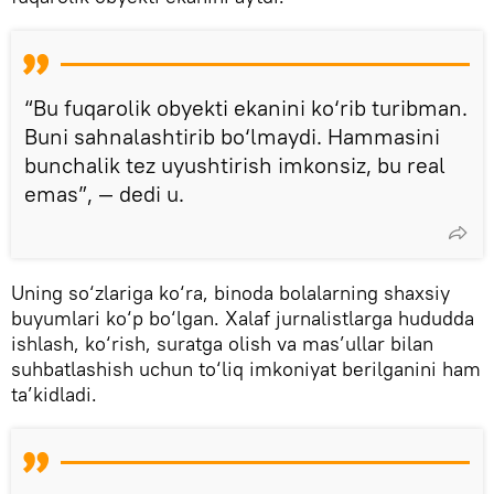
“Bu fuqarolik obyekti ekanini ko‘rib turibman.
Buni sahnalashtirib bo‘lmaydi. Hammasini
bunchalik tez uyushtirish imkonsiz, bu real
emas”, — dedi u.
Uning so‘zlariga ko‘ra, binoda bolalarning shaxsiy
buyumlari ko‘p bo‘lgan. Xalaf jurnalistlarga hududda
ishlash, ko‘rish, suratga olish va mas’ullar bilan
suhbatlashish uchun to‘liq imkoniyat berilganini ham
ta’kidladi.