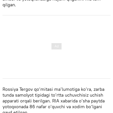
qilgan.
Rossiya Tergov qo‘mitasi ma’lumotiga ko‘ra, zarba
tunda samolyot tipidagi to‘rtta uchuvchisiz uchish
apparati orqali berilgan. RIA xabarida o‘sha paytda
yotoqxonada 86 nafar o‘quvchi va xodim bo‘lgani
qayd etilgan.