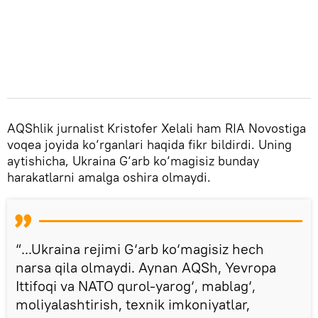
AQShlik jurnalist Kristofer Xelali ham RIA Novostiga
voqea joyida ko‘rganlari haqida fikr bildirdi. Uning
aytishicha, Ukraina G‘arb ko‘magisiz bunday
harakatlarni amalga oshira olmaydi.
“...Ukraina rejimi G‘arb ko‘magisiz hech
narsa qila olmaydi. Aynan AQSh, Yevropa
Ittifoqi va NATO qurol-yarog‘, mablag‘,
moliyalashtirish, texnik imkoniyatlar,