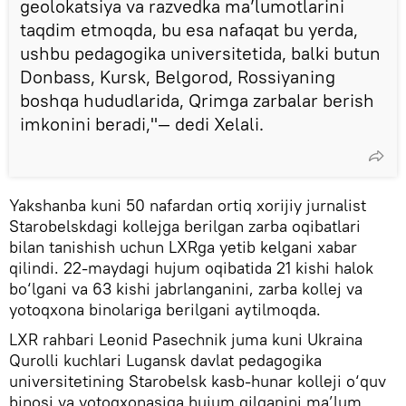
geolokatsiya va razvedka ma’lumotlarini
taqdim etmoqda, bu esa nafaqat bu yerda,
ushbu pedagogika universitetida, balki butun
Donbass, Kursk, Belgorod, Rossiyaning
boshqa hududlarida, Qrimga zarbalar berish
imkonini beradi,"— dedi Xelali.
Yakshanba kuni 50 nafardan ortiq xorijiy jurnalist
Starobelskdagi kollejga berilgan zarba oqibatlari
bilan tanishish uchun LXRga yetib kelgani xabar
qilindi. 22-maydagi hujum oqibatida 21 kishi halok
bo‘lgani va 63 kishi jabrlanganini, zarba kollej va
yotoqxona binolariga berilgani aytilmoqda.
LXR rahbari Leonid Pasechnik juma kuni Ukraina
Qurolli kuchlari Lugansk davlat pedagogika
universitetining Starobelsk kasb-hunar kolleji o‘quv
binosi va yotoqxonasiga hujum qilganini ma’lum