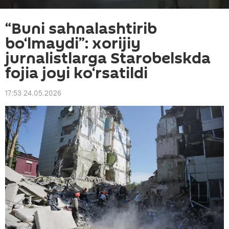
“Buni sahnalashtirib
bo‘lmaydi”: xorijiy
jurnalistlarga Starobelskda
fojia joyi ko‘rsatildi
17:53 24.05.2026