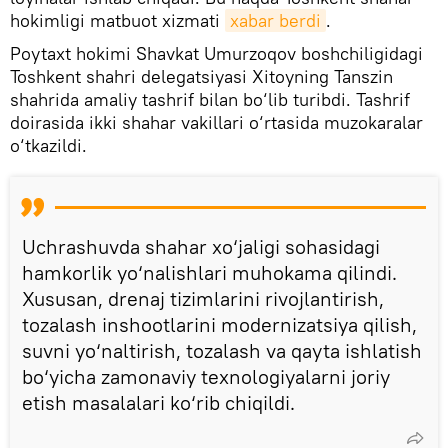
hokimligi matbuot xizmati
xabar berdi
.
Poytaxt hokimi Shavkat Umurzoqov boshchiligidagi
Toshkent shahri delegatsiyasi Xitoyning Tanszin
shahrida amaliy tashrif bilan bo‘lib turibdi. Tashrif
doirasida ikki shahar vakillari o‘rtasida muzokaralar
o‘tkazildi.
Uchrashuvda shahar xo‘jaligi sohasidagi
hamkorlik yo‘nalishlari muhokama qilindi.
Xususan, drenaj tizimlarini rivojlantirish,
tozalash inshootlarini modernizatsiya qilish,
suvni yo‘naltirish, tozalash va qayta ishlatish
bo‘yicha zamonaviy texnologiyalarni joriy
etish masalalari ko‘rib chiqildi.