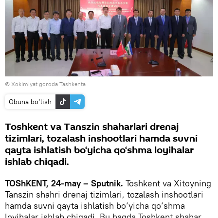
© Xokimiyat goroda Tashkenta
Obuna bo‘lish
Toshkent va Tanszin shaharlari drenaj
tizimlari, tozalash inshootlari hamda suvni
qayta ishlatish bo‘yicha qo‘shma loyihalar
ishlab chiqadi.
TOShKENT, 24-may – Sputnik.
Toshkent va Xitoyning
Tanszin shahri drenaj tizimlari, tozalash inshootlari
hamda suvni qayta ishlatish bo‘yicha qo‘shma
loyihalar ishlab chiqadi. Bu haqda Toshkent shahar