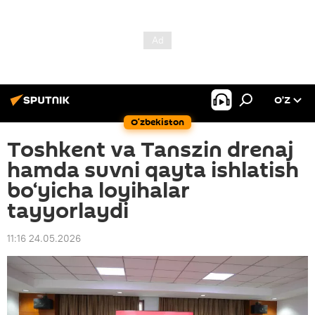
O’Z
O‘zbekiston
Toshkent va Tanszin drenaj
hamda suvni qayta ishlatish
bo‘yicha loyihalar
tayyorlaydi
11:16 24.05.2026