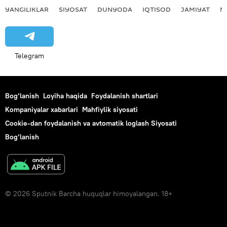
YANGILIKLAR
SIYOSAT
DUNYODA
IQTISOD
JAMIYAT
M
Telegram
Bog‘lanish
Loyiha haqida
Foydalanish shartlari
Kompaniyalar xabarlari
Mahfiylik siyosati
Cookie-dan foydalanish va avtomatik loglash Siyosati
Bog‘lanish
© 2026 Sputnik Barcha huquqlar himoyalangan. 18+