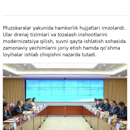
Muzokaralar yakunida hamkorlik hujjatlari imzolandi.
Ular drenaj tizimlari va tozalash inshootlarini
modernizatsiya qilish, suvni qayta ishlatish sohasida
zamonaviy yechimlarni joriy etish hamda qo‘shma
loyihalar ishlab chiqishni nazarda tutadi.