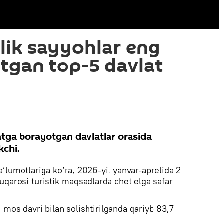
lik sayyohlar eng
tgan top-5 davlat
atga borayotgan davlatlar orasida
kchi.
ma’lumotlariga ko‘ra, 2026-yil yanvar-aprelida 2
uqarosi turistik maqsadlarda chet elga safar
g mos davri bilan solishtirilganda qariyb 83,7