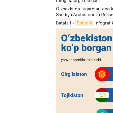
ming nafarga oshgan.
O‘zbekiston fuqarolari eng k
Saudiya Arabistoni va Ross
Batafsil -
Sputnik
infografi