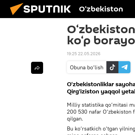
O‘zbekiston
O‘zbekiston
ko‘p borayo
19:25 22.05.2026
Obuna bo‘lish
O‘zbekistonliklar sayoh
Qirg‘iziston yaqqol yeta
Milliy statistika qo‘mitasi 
200 530 nafar O‘zbekiston f
qilgan.
Bu ko‘rsatkich o‘tgan yilnin