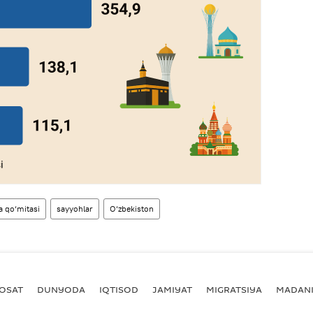
ka qo‘mitasi
sayyohlar
O‘zbekiston
YOSAT
DUNYODA
IQTISOD
JAMIYAT
MIGRATSIYA
MADANI