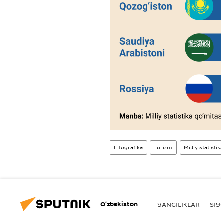
Infografika
Turizm
Milliy statisti
O‘zbekiston
YANGILIKLAR
SI