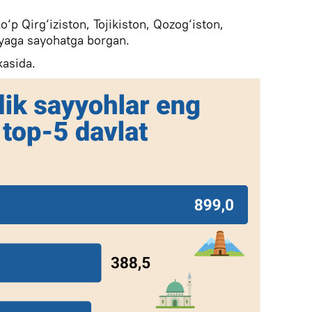
o‘p Qirg‘iziston, Tojikiston, Qozog‘iston,
iyaga sayohatga borgan.
kasida.