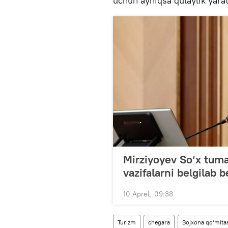
uchun ayniqsa qulaylik yarat
Mirziyoyev So‘x tuman
vazifalarni belgilab b
10 Aprel, 09:38
Turizm
chegara
Bojxona qo‘mita