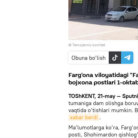
© Tamojenniy komitet
Obuna bo‘lish
Farg‘ona viloyatidagi “F
bojxona postlari 1-oktabr
TOShKENT, 21-may — Sputn
tumaniga dam olishga boruvc
vaqtida o‘tishlari mumkin. 
xabar berdi
.
Ma’lumotlarga ko‘ra, Farg‘o
posti, Shohimardon qishlog‘