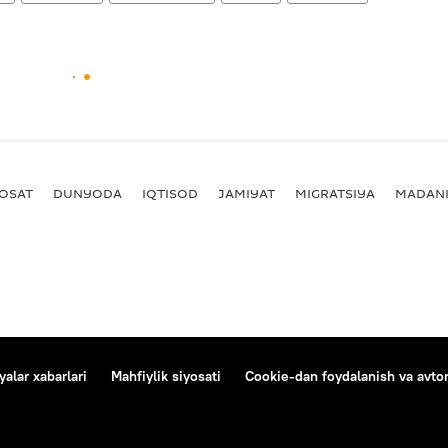
YOSAT
DUNYODA
IQTISOD
JAMIYAT
MIGRATSIYA
MADANI
alar xabarlari
Mahfiylik siyosati
Cookie-dan foydalanish va avtom