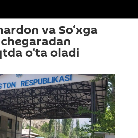
mardon va So‘xga
r chegaradan
tda o‘ta oladi