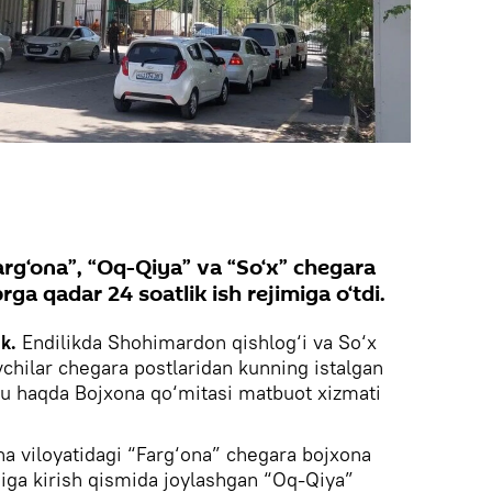
arg‘ona”, “Oq-Qiya” va “So‘x” chegara
ga qadar 24 soatlik ish rejimiga o‘tdi.
ik.
Endilikda Shohimardon qishlog‘i va So‘x
hilar chegara postlaridan kunning istalgan
Bu haqda Bojxona qo‘mitasi matbuot xizmati
na viloyatidagi “Farg‘ona” chegara bojxona
iga kirish qismida joylashgan “Oq-Qiya”