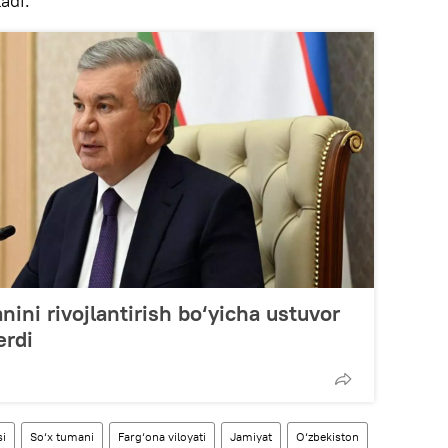
adi.
ini rivojlantirish bo‘yicha ustuvor
erdi
si
So‘x tumani
Farg‘ona viloyati
Jamiyat
O‘zbekiston