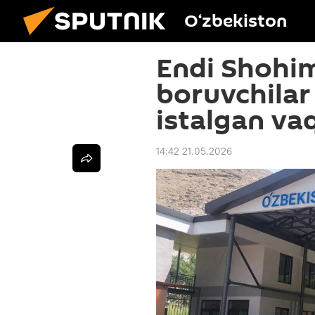
O‘zbekiston
Endi Shohi
boruvchila
istalgan vaq
14:42 21.05.2026