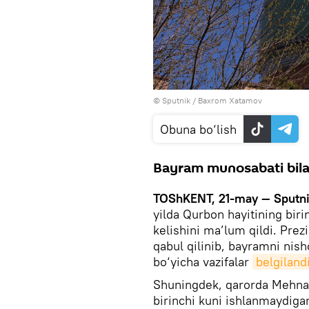
© Sputnik / Baxrom Xatamov
Obuna bo‘lish
Bayram munosabati bila
TOShKENT, 21-may — Sputni
yilda Qurbon hayitining bir
kelishini ma’lum qildi. Pre
qabul qilinib, bayramni nish
bo‘yicha vazifalar
belgiland
Shuningdek, qarorda Mehnat
birinchi kuni ishlanmaydigan