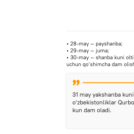
• 28-may — payshanba;
• 29-may — juma;
• 30-may — shanba kuni olti
uchun qo‘shimcha dam olish 
31 may yakshanba kuniga
o‘zbekistonliklar Qurb
kun dam oladi.