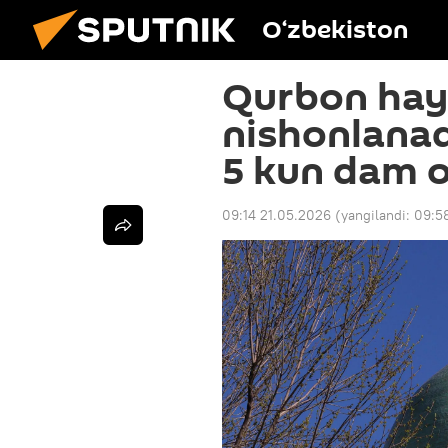
O‘zbekiston
Qurbon hayi
nishonlanadi
5 kun dam o
09:14 21.05.2026
(yangilandi:
09:5