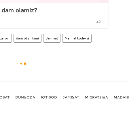
 dam olamiz?
qarori
dam olish kuni
Jamiyat
Mehnat kodeksi
YOSAT
DUNYODA
IQTISOD
JAMIYAT
MIGRATSIYA
MADANI