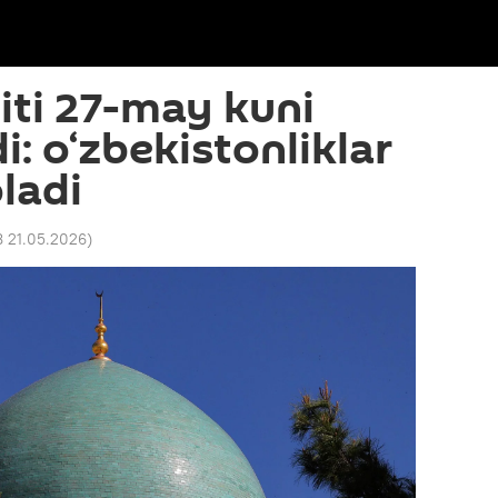
ti 27-may kuni
: o‘zbekistonliklar
ladi
8 21.05.2026
)