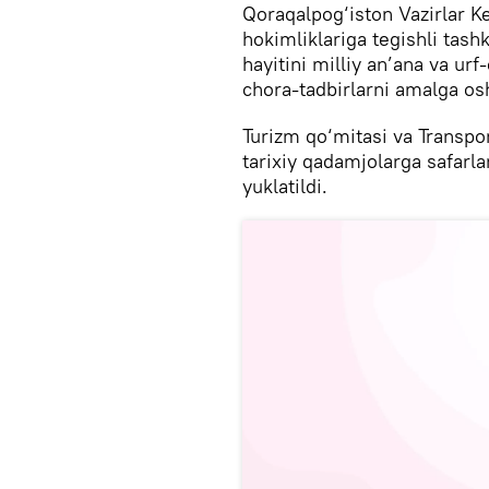
Qoraqalpog‘iston Vazirlar Ke
hokimliklariga tegishli tash
hayitini milliy an’ana va ur
chora-tadbirlarni amalga osh
Turizm qo‘mitasi va Transpor
tarixiy qadamjolarga safarla
yuklatildi.