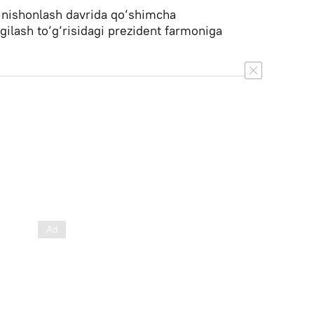
 nishonlash davrida qo‘shimcha
gilash to‘g‘risidagi prezident farmoniga