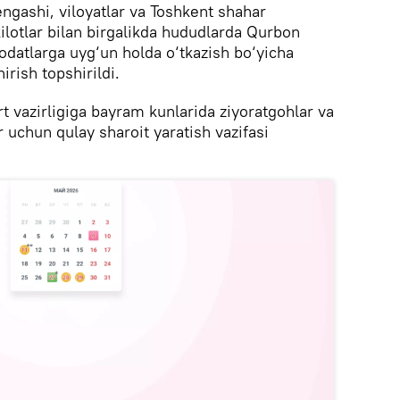
ngashi, viloyatlar va Toshkent shahar
kilotlar bilan birgalikda hududlarda Qurbon
f-odatlarga uyg‘un holda o‘tkazish bo‘yicha
irish topshirildi.
t vazirligiga bayram kunlarida ziyoratgohlar va
r uchun qulay sharoit yaratish vazifasi