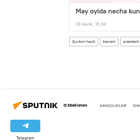
May oyida necha kun
28 Aprel, 10:34
Qurbon hayiti
bayram
prezident 
O‘zbekiston
YANGILIKLAR
SI
Telegram