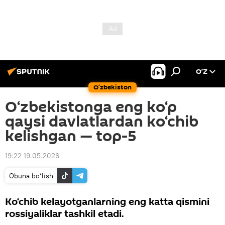
O’Z
O‘zbekiston
O‘zbekistonga eng ko‘p
qaysi davlatlardan ko‘chib
kelishgan — top-5
19:22 19.05.2026
Obuna bo‘lish
Ko‘chib kelayotganlarning eng katta qismini
rossiyaliklar tashkil etadi.