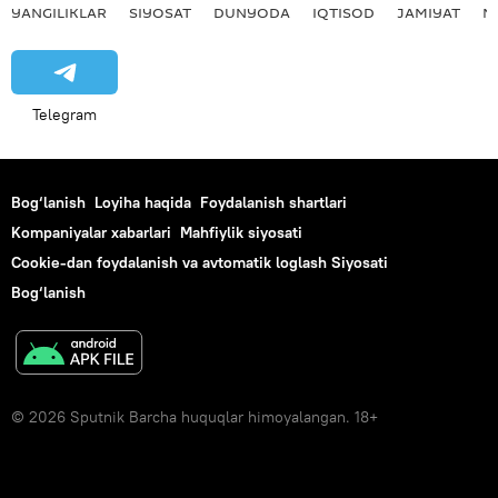
YANGILIKLAR
SIYOSAT
DUNYODA
IQTISOD
JAMIYAT
M
Telegram
Bog‘lanish
Loyiha haqida
Foydalanish shartlari
Kompaniyalar xabarlari
Mahfiylik siyosati
Cookie-dan foydalanish va avtomatik loglash Siyosati
Bog‘lanish
© 2026 Sputnik Barcha huquqlar himoyalangan. 18+