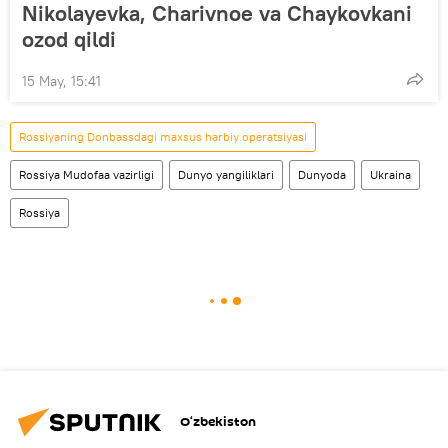
Nikolayevka, Charivnoe va Chaykovkani
ozod qildi
15 May, 15:41
Rossiyaning Donbassdagi maxsus harbiy operatsiyasi
Rossiya Mudofaa vazirligi
Dunyo yangiliklari
Dunyoda
Ukraina
Rossiya
O‘zbekiston