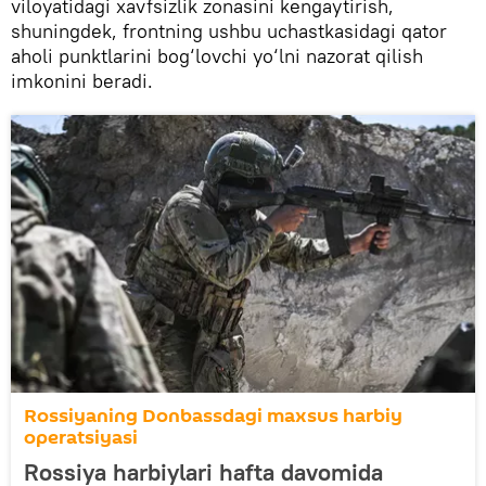
viloyatidagi xavfsizlik zonasini kengaytirish,
shuningdek, frontning ushbu uchastkasidagi qator
aholi punktlarini bog‘lovchi yo‘lni nazorat qilish
imkonini beradi.
Rossiyaning Donbassdagi maxsus harbiy
operatsiyasi
Rossiya harbiylari hafta davomida