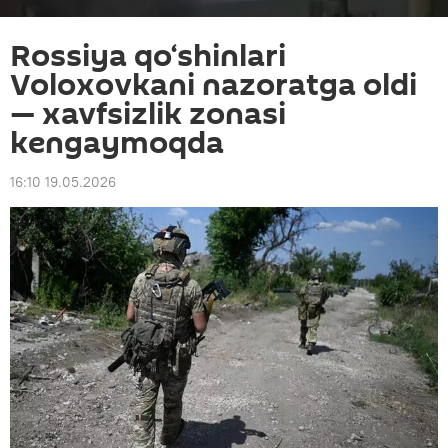
Rossiya qo‘shinlari
Voloxovkani nazoratga oldi
— xavfsizlik zonasi
kengaymoqda
16:10 19.05.2026