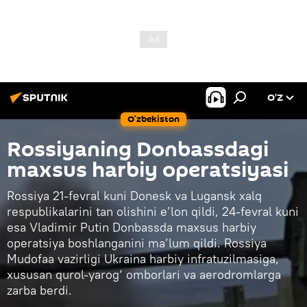
O’Z
O‘zbekiston
Rossiyaning Donbassdagi
maxsus harbiy operatsiyasi
Rossiya 21-fevral kuni Donesk va Lugansk xalq
respublikalarini tan olishini e’lon qildi, 24-fevral kuni
esa Vladimir Putin Donbassda maxsus harbiy
operatsiya boshlanganini ma’lum qildi. Rossiya
Mudofaa vazirligi Ukraina harbiy infratuzilmasiga,
xususan qurol-yarog‘ omborlari va aerodromlarga
zarba berdi.