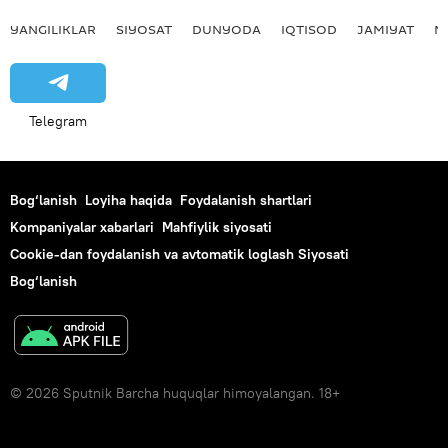
YANGILIKLAR
SIYOSAT
DUNYODA
IQTISOD
JAMIYAT
M
Telegram
Bog‘lanish
Loyiha haqida
Foydalanish shartlari
Kompaniyalar xabarlari
Mahfiylik siyosati
Cookie-dan foydalanish va avtomatik loglash Siyosati
Bog‘lanish
© 2026 Sputnik Barcha huquqlar himoyalangan. 18+