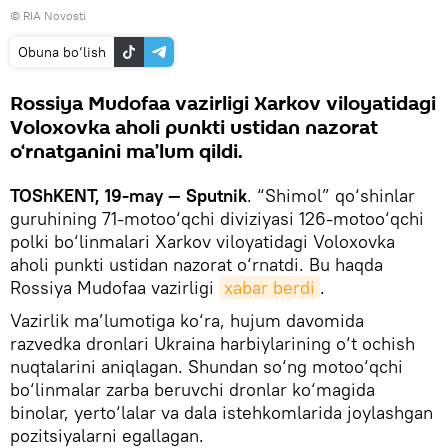
© RIA Novosti
Obuna bo‘lish
Rossiya Mudofaa vazirligi Xarkov viloyatidagi
Voloxovka aholi punkti ustidan nazorat
o‘rnatganini ma’lum qildi.
TOShKENT, 19-may — Sputnik
. “Shimol” qo‘shinlar
guruhining 71-motoo‘qchi diviziyasi 126-motoo‘qchi
polki bo‘linmalari Xarkov viloyatidagi Voloxovka
aholi punkti ustidan nazorat o‘rnatdi. Bu haqda
Rossiya Mudofaa vazirligi
xabar berdi
.
Vazirlik ma’lumotiga ko‘ra, hujum davomida
razvedka dronlari Ukraina harbiylarining o‘t ochish
nuqtalarini aniqlagan. Shundan so‘ng motoo‘qchi
bo‘linmalar zarba beruvchi dronlar ko‘magida
binolar, yerto‘lalar va dala istehkomlarida joylashgan
pozitsiyalarni egallagan.