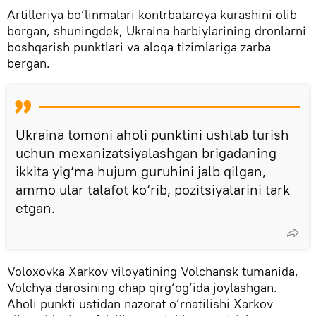
Artilleriya bo‘linmalari kontrbatareya kurashini olib
borgan, shuningdek, Ukraina harbiylarining dronlarni
boshqarish punktlari va aloqa tizimlariga zarba
bergan.
Ukraina tomoni aholi punktini ushlab turish
uchun mexanizatsiyalashgan brigadaning
ikkita yig‘ma hujum guruhini jalb qilgan,
ammo ular talafot ko‘rib, pozitsiyalarini tark
etgan.
Voloxovka Xarkov viloyatining Volchansk tumanida,
Volchya darosining chap qirg‘og‘ida joylashgan.
Aholi punkti ustidan nazorat o‘rnatilishi Xarkov