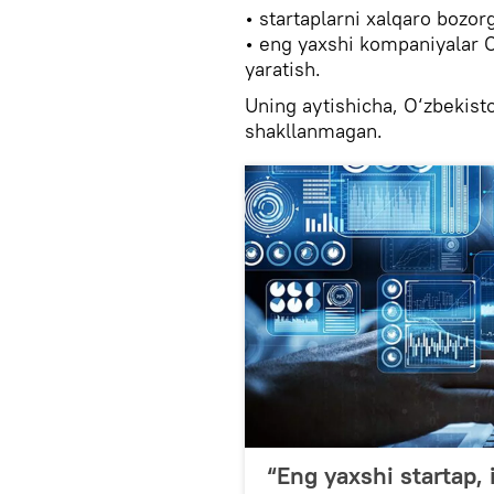
• startaplarni xalqaro bozorg
• eng yaxshi kompaniyalar O
yaratish.
Uning aytishicha, O‘zbekist
shakllanmagan.
“Eng yaxshi startap,