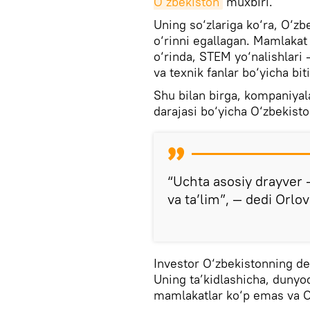
O‘zbekiston
muxbiri.
Uning so‘zlariga ko‘ra, O‘zb
o‘rinni egallagan. Mamlakat
o‘rinda, STEM yo‘nalishlari 
va texnik fanlar bo‘yicha bit
Shu bilan birga, kompaniyala
darajasi bo‘yicha O‘zbekisto
“Uchta asosiy drayver — 
va ta’lim”, — dedi Orlov
Investor O‘zbekistonning de
Uning ta’kidlashicha, dunyod
mamlakatlar ko‘p emas va O‘