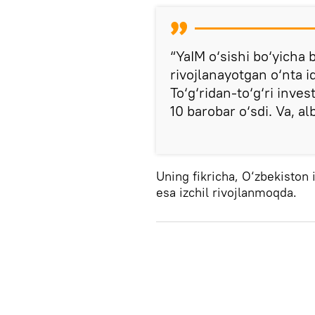
“YaIM o‘sishi bo‘yicha
rivojlanayotgan o‘nta i
To‘g‘ridan-to‘g‘ri inves
10 barobar o‘sdi. Va, al
Uning fikricha, O‘zbekiston 
esa izchil rivojlanmoqda.