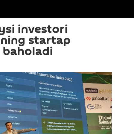
ysi investori
ning startap
i baholadi