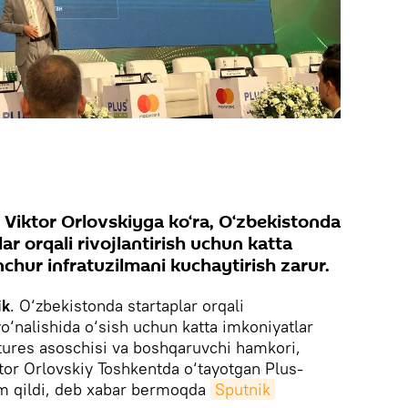
 Viktor Orlovskiyga ko‘ra, O‘zbekistonda
ar orqali rivojlantirish uchun katta
chur infratuzilmani kuchaytirish zarur.
ik
. O‘zbekistonda startaplar orqali
 yo‘nalishida o‘sish uchun katta imkoniyatlar
ures asoschisi va boshqaruvchi hamkori,
ktor Orlovskiy Toshkentda o‘tayotgan Plus-
m qildi, deb xabar bermoqda
Sputnik 