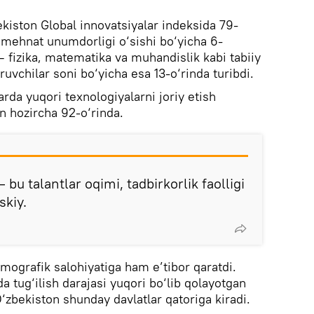
ekiston Global innovatsiyalar indeksida 79-
 mehnat unumdorligi o‘sishi bo‘yicha 6-
— fizika, matematika va muhandislik kabi tabiiy
iruvchilar soni bo‘yicha esa 13-o‘rinda turibdi.
rda yuqori texnologiyalarni joriy etish
n hozircha 92-o‘rinda.
bu talantlar oqimi, tadbirkorlik faolligi
skiy.
mografik salohiyatiga ham e’tibor qaratdi.
a tug‘ilish darajasi yuqori bo‘lib qolayotgan
zbekiston shunday davlatlar qatoriga kiradi.