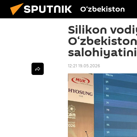
O‘zbekiston
Silikon vodi
O‘zbekiston
salohiyatin
12:21 19.05.2026