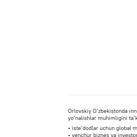
Orlovskiy O‘zbekistonda inn
yo‘nalishlar muhimligini ta’k
• iste’dodlar uchun global m
• venchur biznes va investor