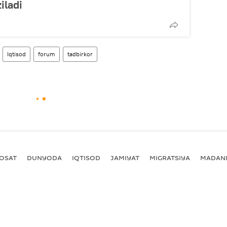
iladi
Iqtisod
forum
tadbirkor
YOSAT
DUNYODA
IQTISOD
JAMIYAT
MIGRATSIYA
MADANI