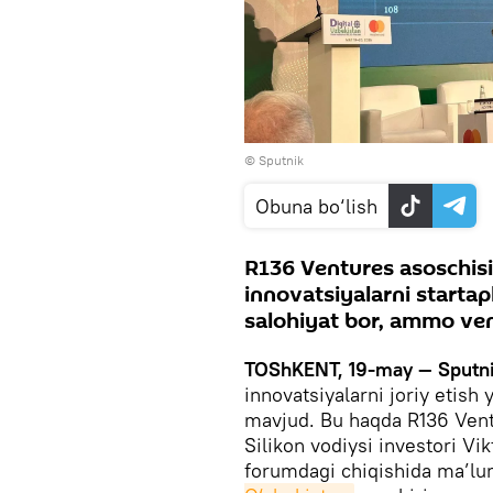
© Sputnik
Obuna bo‘lish
R136 Ventures asoschisi
innovatsiyalarni startapl
salohiyat bor, ammo ven
TOShKENT, 19-may — Sputn
innovatsiyalarni joriy etish
mavjud. Bu haqda R136 Vent
Silikon vodiysi investori Vi
forumdagi chiqishida ma’lu