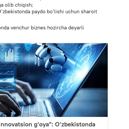
a olib chiqish;
‘zbekistonda paydo bo‘lishi uchun sharoit
onda venchur biznes hozircha deyarli
 innovatsion g‘oya”: O‘zbekistonda