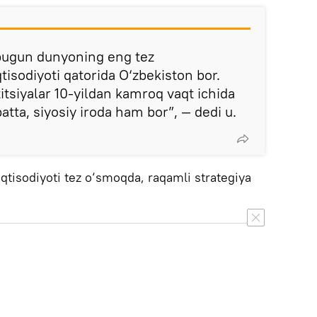
 bugun dunyoning eng tez
qtisodiyoti qatorida O‘zbekiston bor.
titsiyalar 10-yildan kamroq vaqt ichida
batta, siyosiy iroda ham bor”, — dedi u.
iqtisodiyoti tez o‘smoqda, raqamli strategiya